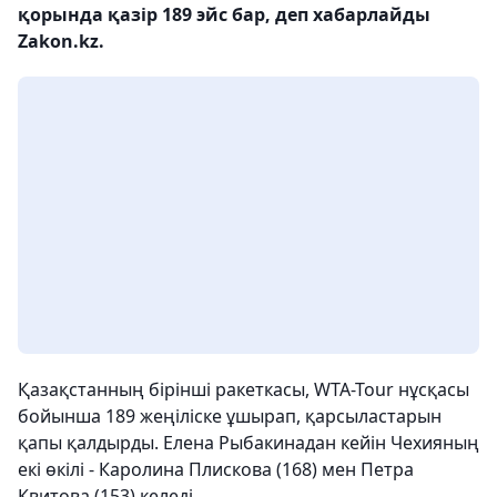
қорында қазір 189 эйс бар, деп хабарлайды
Zakon.kz.
Қазақстанның бірінші ракеткасы, WTA-Tour нұсқасы
бойынша 189 жеңіліске ұшырап, қарсыластарын
қапы қалдырды. Елена Рыбакинадан кейін Чехияның
екі өкілі - Каролина Плискова (168) мен Петра
Квитова (153) келеді.