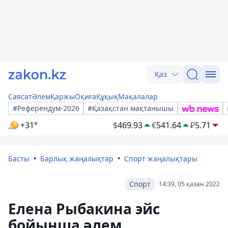
Қаз
Саясат
Әлем
Қаржы
Оқиға
Құқық
Мақалалар
#Референдум-2026
#Қазақстан мақтанышы
+31°
$
469.93
€
541.64
₽
5.71
Басты
Барлық жаңалықтар
Спорт жаңалықтары
Спорт
14:39, 05 қазан 2022
Елена Рыбакина эйс
бойынша әлем