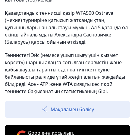
Қазақстандық теннисші қазір WTA500 Ostrava
(Чехия) турниріне қатысып жатқандықтан,
қуғыншыларынан алыстауы мүмкін. Ал 5 қазанда ол
екінші айналымдағы Александра Сасновичке
(Беларусь) қарсы ойынын өткізеді.
Теннистегі Эйс (немесе ұшып шығу үшін қызмет
көрсету) шаршы алаңға соғылған сервистің және
қабылдаушы тараптың допқа тиіп кетпеуіне
байланысты раллиде ұпай жеңіп алатын жағдайды
білдіреді. Ace - ATP және WTA сияқты кәсіпқой
теннисте бақыланатын статистиканың бірі.
Мақаламен бөлісу
Google-ға қосылып,