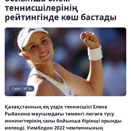
теннисшілерінің
рейтингінде көш бастады
Сурет: ktf.kz
Қазақстанның ең үздік теннисшісі Елена
Рыбакина маусымдағы төменгі лигаға түсу
иннингтерінің саны бойынша бірінші орынды
иеленді. Уимблдон 2022 чемпионының