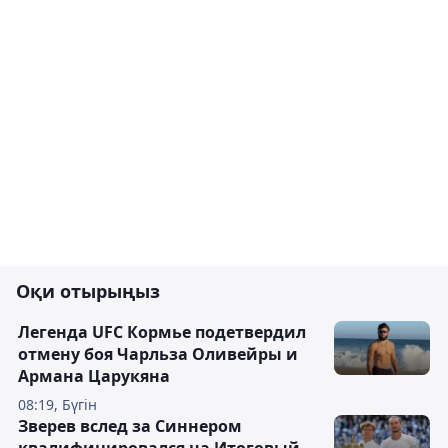
Оқи отырыңыз
Легенда UFC Кормье подетвердил
отмену боя Чарльза Оливейры и
Армана Царукяна
08:19, Бүгін
Зверев вслед за Синнером
квалифицировался на Итоговый