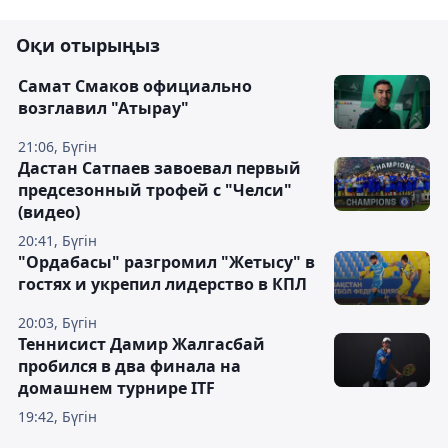
Оқи отырыңыз
Самат Смаков официально
возглавил "Атырау"
21:06, Бүгін
Дастан Сатпаев завоевал первый
предсезонный трофей с "Челси"
(видео)
20:41, Бүгін
"Ордабасы" разгромил "Жетысу" в
гостях и укрепил лидерство в КПЛ
20:03, Бүгін
Теннисист Дамир Жалгасбай
пробился в два финала на
домашнем турнире ITF
19:42, Бүгін