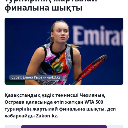
финалына шықты
Сурет: Елена Рыбакина/ktf.kz
Қазақстандық үздік теннисші Чехияның
Острава қаласында өтіп жатқан WTA 500
турнирінің жартылай финалына шықты, деп
хабарлайды Zakon.kz.