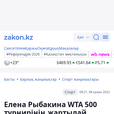
Қаз
Саясат
Әлем
Қаржы
Оқиға
Құқық
Мақалалар
#Референдум-2026
#Қазақстан мақтанышы
+23°
$
469.93
€
541.64
₽
5.71
Басты
Барлық жаңалықтар
Спорт жаңалықтары
Спорт
09:21, 08 қазан 2022
Елена Рыбакина WTA 500
турнирінің жартылай