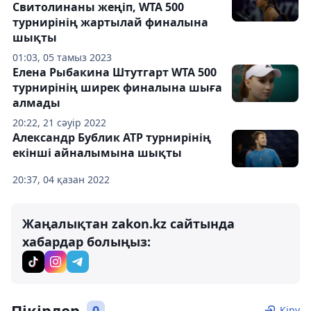
Свитолинаны жеңіп, WTA 500
турнирінің жартылай финалына
шықты
01:03, 05 тамыз 2023
Елена Рыбакина Штутгарт WTA 500
турнирінің ширек финалына шыға
алмады
20:22, 21 сәуір 2022
Александр Бублик ATP турнирінің
екінші айналымына шықты
20:37, 04 қазан 2022
Жаңалықтан zakon.kz сайтында
хабардар болыңыз:
Пікірлер
0
Кіру