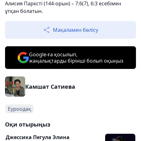
Алисия Парксті (144-орын) – 7:6(7), 6:3 есебімен
ұтқан болатын.
Мақаламен бөлісу
Google-ға қосылып,
жаңалықтарды бірінші болып оқыңыз
Камшат Сатиева
Еуроодақ
Оқи отырыңыз
Джессика Пегула Элина