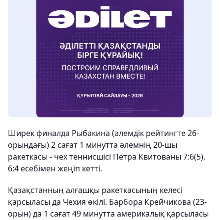
Ширек финалда Рыбакина (әлемдік рейтингте 26-
орындағы) 2 сағат 1 минутта әлемнің 20-шы
ракеткасы - чех теннисшісі Петра Квитованы 7:6(5),
6:4 есебімен жеңіп кетті.
Қазақстанның алғашқы ракеткасының келесі
қарсыласы да Чехия өкілі. Барбора Крейчикова (23-
орын) да 1 сағат 49 минутта америкалық қарсыласы