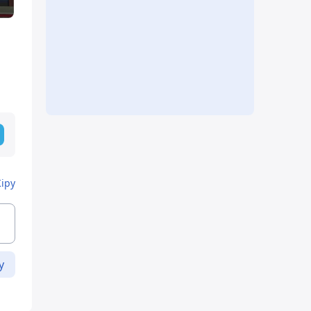
Кіру
у