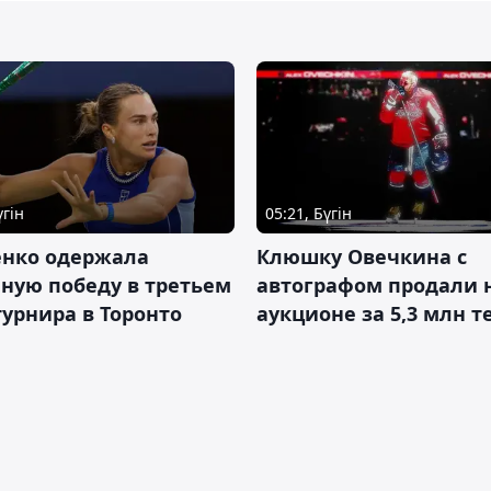
үгін
05:21, Бүгін
енко одержала
Клюшку Овечкина с
ную победу в третьем
автографом продали 
турнира в Торонто
аукционе за 5,3 млн т