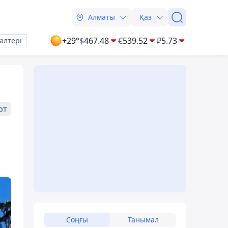
Алматы
Қаз
+29°
$
467.48
€
539.52
₽
5.73
алтері
рт
Соңғы
Танымал