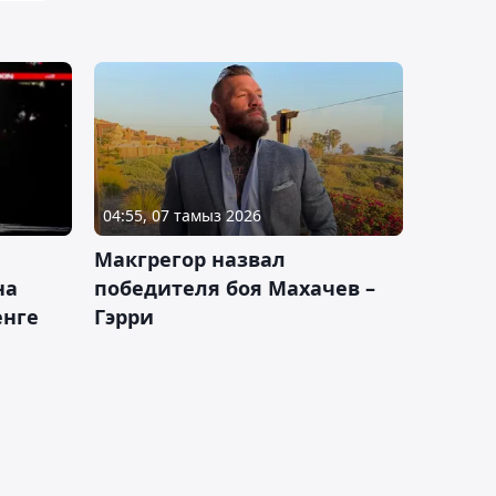
04:55, 07 тамыз 2026
Макгрегор назвал
на
победителя боя Махачев –
енге
Гэрри