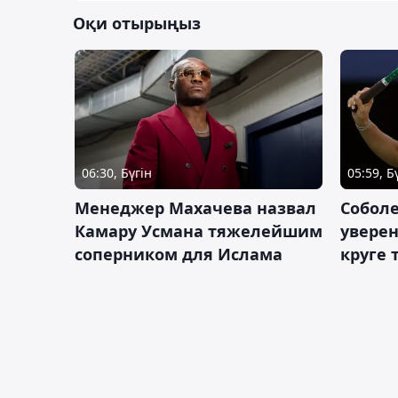
Оқи отырыңыз
06:30, Бүгін
05:59, Б
Менеджер Махачева назвал
Собол
Камару Усмана тяжелейшим
уверен
соперником для Ислама
круге 