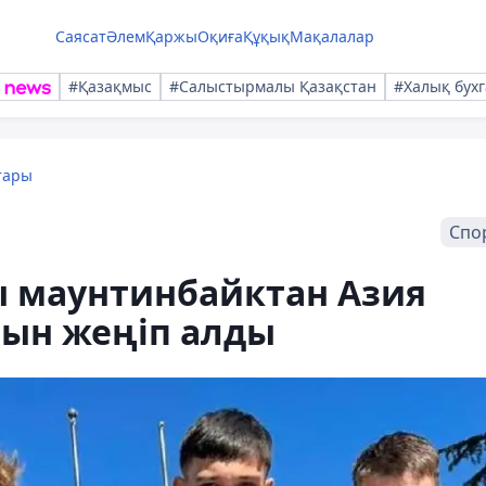
Саясат
Әлем
Қаржы
Оқиға
Құқық
Мақалалар
#Қазақмыс
#Салыстырмалы Қазақстан
#Халық бухг
тары
Спо
ы маунтинбайктан Азия
ын жеңіп алды