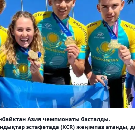
инбайктан Азия чемпионаты басталды.
андықтар эстафетада (XCR) жеңімпаз атанды, д