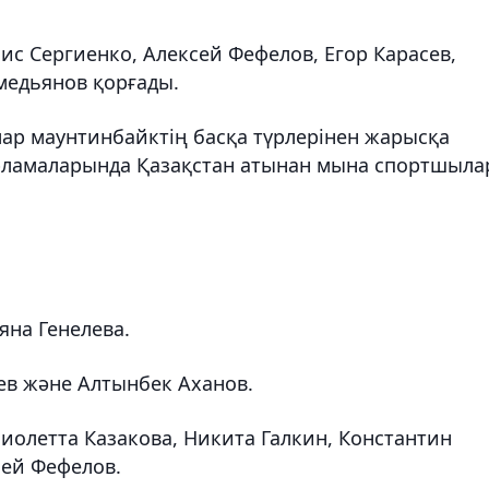
с Сергиенко, Алексей Фефелов, Егор Карасев,
медьянов қорғады.
лар маунтинбайктің басқа түрлерінен жарысқа
ламаларында Қазақстан атынан мына спортшыла
яна Генелева.
ев және Алтынбек Аханов.
олетта Казакова, Никита Галкин, Константин
сей Фефелов.