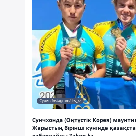
Сурет: Instagram/drs_kz
Сунчхонда (Оңтүстік Корея) маунт
Жарыстың бірінші күнінде қазақст
хабарлайды Zakon.kz.