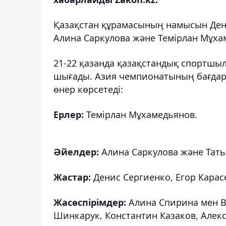
Қазақстан құрамасының намысын Дени
Алина Саркулова және Темірлан Мұха
21-22 қазанда қазақстандық спортшы
шығады. Азия чемпионатының бағдар
өнер көрсетеді:
Ерлер:
Темірлан Мұхамедьянов.
Әйелдер:
Алина Саркулова және Тать
Жастар:
Денис Сергиенко, Егор Карас
Жасөспірімдер:
Алина Спирина мен Ви
Шинкарук, Константин Казаков, Алек