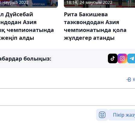
06 наурыз 2022
18:14, 24 маусым 2022
л Дүйсебай
Рита Бакишева
андодан Азия
таэквондодан Азия
ық чемпионатында
чемпионатында қола
 жеңіп алды
жүлдегер атанды
абардар болыңыз:
Пікір жаз