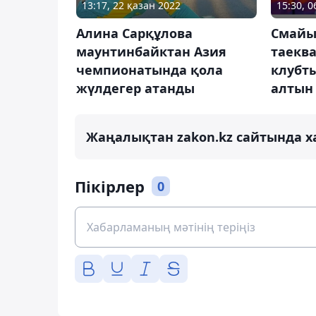
13:17, 22 қазан 2022
15:30, 
Алина Сарқұлова
Смайы
маунтинбайктан Азия
таекв
чемпионатында қола
клубт
жүлдегер атанды
алтын
Жаңалықтан zakon.kz сайтында х
Пікірлер
0