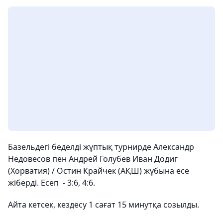
Базельдегі беделді жұптық турнирде Александр
Недовесов пен Андрей Голубев Иван Додиг
(Хорватия) / Остин Крайчек (АҚШ) жұбына есе
жіберді. Есеп - 3:6, 4:6.
Айта кетсек, кездесу 1 сағат 15 минутқа созылды.