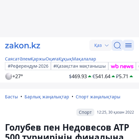
Қаз
Саясат
Әлем
Қаржы
Оқиға
Құқық
Мақалалар
#Референдум-2026
#Қазақстан мақтанышы
+27°
$
469.93
€
541.64
₽
5.71
Басты
Барлық жаңалықтар
Спорт жаңалықтары
Спорт
12:25, 30 қазан 2022
Голубев пен Недовесов АТР
500 турнирінің финалына