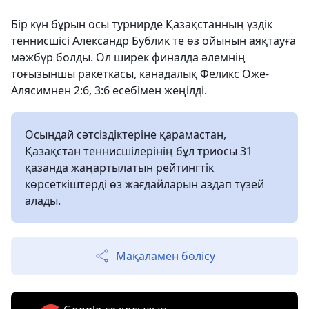
Бір күн бұрын осы турнирде Қазақстанның үздік
теннисшісі Александр Бублик те өз ойынын аяқтауға
мәжбүр болды. Ол ширек финалда әлемнің
тоғызыншы ракеткасы, канадалық Феликс Оже-
Алясимнен 2:6, 3:6 есебімен жеңілді.
Осындай сәтсіздіктеріне қарамастан,
Қазақстан теннисшілерінің бұл триосы 31
қазанда жаңартылатын рейтингтік
көрсеткіштерді өз жағдайларын аздап түзей
алады.
Мақаламен бөлісу