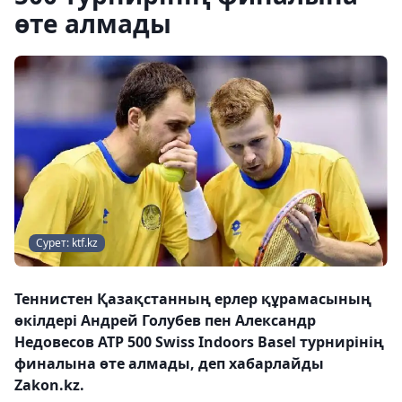
өте алмады
Сурет: ktf.kz
Теннистен Қазақстанның ерлер құрамасының
өкілдері Андрей Голубев пен Александр
Недовесов АТР 500 Swiss Indoors Basel турнирінің
финалына өте алмады, деп хабарлайды
Zakon.kz.