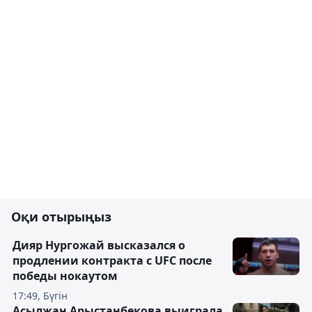
Оқи отырыңыз
Дияр Нургожай высказался о
продлении контракта с UFC после
победы нокаутом
17:49, Бүгін
Асылжан Арыстанбекова выиграла