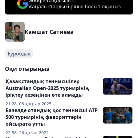
Google-ға қосылып,
жаңалықтарды бірінші болып оқыңыз
Камшат Сатиева
Еуроодақ
Оқи отырыңыз
Қазақстандық теннисшілер
Australian Open-2025 турнирінің
іріктеу кезеңінен өте алмады
21:28, 08 қаңтар 2025
Базелде отандық қос теннисші ATP
500 турнирінің фавориттерін
ойсырата ұтты
22:58, 26 қазан 2022