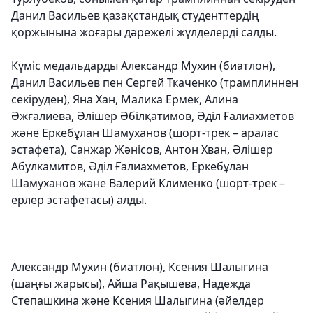
Данил Васильев қазақстандық студенттердің
қоржынына жоғары дәрежелі жүлделерді салды.
Күміс медальдарды Александр Мухин (биатлон),
Данил Васильев пен Сергей Ткаченко (трамплиннен
секіруден), Яна Хан, Малика Ермек, Алина
Әжғалиева, Әлішер Әбілқатимов, Әділ Ғалиахметов
және Еркебұлан Шамуханов (шорт-трек – аралас
эстафета), Санжар Жәнісов, Антон Хван, Әлішер
Абулкамитов, Әділ Ғалиахметов, Еркебұлан
Шамуханов және Валерий Клименко (шорт-трек –
ерлер эстафетасы) алды.
Александр Мухин (биатлон), Ксения Шалыгина
(шаңғы жарысы), Айша Рақышева, Надежда
Степашкина және Ксения Шалыгина (әйелдер