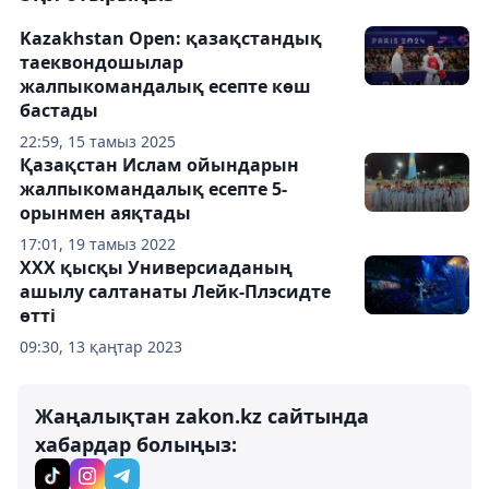
Kazakhstan Open: қазақстандық
таеквондошылар
жалпыкомандалық есепте көш
бастады
22:59, 15 тамыз 2025
Қазақстан Ислам ойындарын
жалпыкомандалық есепте 5-
орынмен аяқтады
17:01, 19 тамыз 2022
ХХХ қысқы Универсиаданың
ашылу салтанаты Лейк-Плэсидте
өтті
09:30, 13 қаңтар 2023
Жаңалықтан zakon.kz сайтында
хабардар болыңыз: