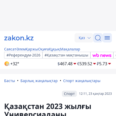
Қаз
Саясат
Әлем
Қаржы
Оқиға
Құқық
Мақалалар
#Референдум-2026
#Қазақстан мақтанышы
+32°
$
467.48
€
539.52
₽
5.73
Басты
Барлық жаңалықтар
Спорт жаңалықтары
Спорт
12:11, 23 қаңтар 2023
Қазақстан 2023 жылғы
Универсиаданы