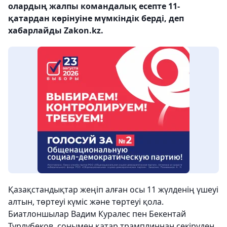
олардың жалпы командалық есепте 11-
қатардан көрінуіне мүмкіндік берді, деп
хабарлайды Zakon.kz.
Қазақстандықтар жеңіп алған осы 11 жүлденің үшеуі
алтын, төртеуі күміс және төртеуі қола.
Биатлоншылар Вадим Куралес пен Бекентай
Турлубеков, сонымен қатар трамплиннан секіруден