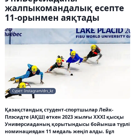
жалпыкомандалық есепте
11-орынмен аяқтады
Сурет: Instagram/drs_kz
Қазақстандық студент-спортшылар Лейк-
Плэсидте (АҚШ) өткен 2023 жылғы ХХХI қысқы
Универсиаданың қорытындысы бойынша түрлі
номинациядан 11 медаль жеңіп алды. Бұл