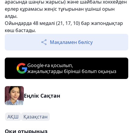
арасында шаңғы жарысы) және шайбалы хоккейден
ерлер құрамасы жеңіс тұғырынан үшінші орын
алды.
Ойындарда 48 медалі (21, 17, 10) бар жапондықтар
көш бастады.
Мақаламен бөлісу
Google-ға қосылып,
жаңалықтарды бірінші болып оқыңыз
Еңлік Сақтан
АҚШ
Қазақстан
Оқи отырыңыз