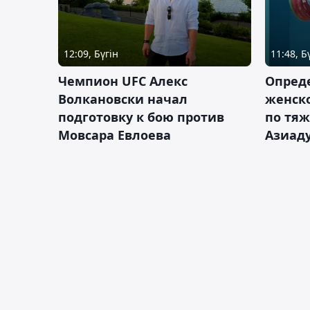
12:09, Бүгін
11:48, Б
Чемпион UFC Алекс
Опреде
Волкановски начал
женско
подготовку к бою против
по тяж
Мовсара Евлоева
Азиад