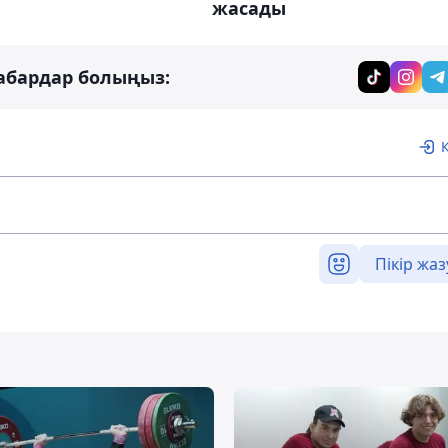
жасады
абардар болыңыз:
Пікір жаз