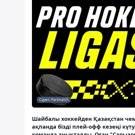
Сурет: Parimatch
Шайбалы хоккейден Қазақстан че
ақпанда бізді плей-офф кезеңі күту
команда анықталды. Оған "Сарыарқа