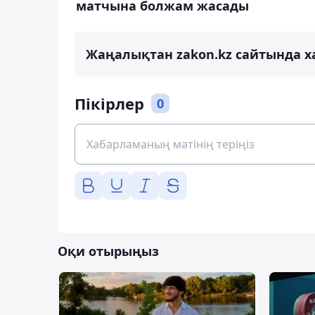
матчына болжам жасады
Жаңалықтан zakon.kz сайтында х
Пікірлер
0
Оқи отырыңыз