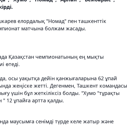
ірді.
карев елордалық "Номад" пен ташкенттік
емпионат матчына болжам жасады.
танада Қазақстан чемпионатының ең мықты
і өтеді.
рда, осы уақытқа дейін қанжығаларына 62 ұпай
ында жеңіске жетті. Дегенмен, Ташкент командас
ғу үшін бұл жеткіліксіз болды. "Хумо "тұрақты
" 12 ұпайға артта қалды.
манда маусымға сенімді түрде келе жатыр және