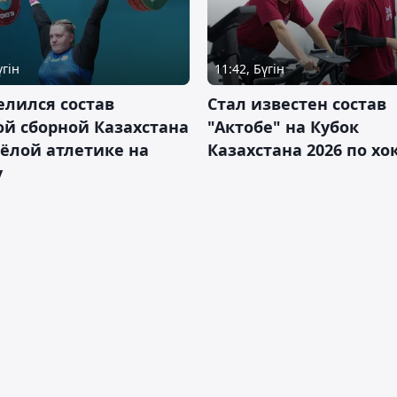
үгін
11:42, Бүгін
лился состав
Стал известен состав
й сборной Казахстана
"Актобе" на Кубок
ёлой атлетике на
Казахстана 2026 по х
у