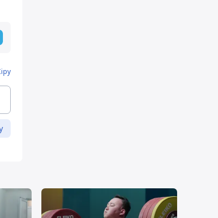
Кіру
у