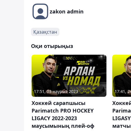
zakon admin
Қазақстан
Оқи отырыңыз
17:51, 03 наурыз 2023
17:41, 
Хоккей сарапшысы
Хокке
Parimatch PRO HOCKEY
Parima
LIGACY 2022-2023
LIGAS
маусымының плей-оф
матчы