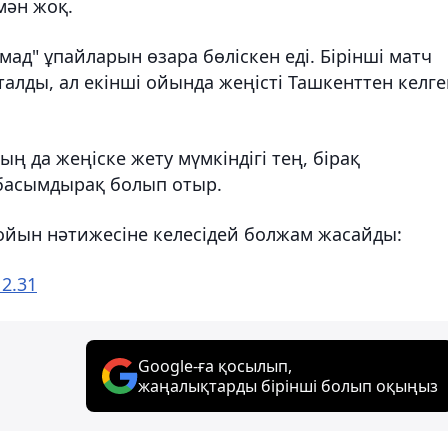
мән жоқ.
ад" ұпайларын өзара бөліскен еді. Бірінші матч
лды, ал екінші ойында жеңісті Ташкенттен келге
 да жеңіске жету мүмкіндігі тең, бірақ
басымдырақ болып отыр.
 ойын нәтижесіне келесідей болжам жасайды:
 2.31
Google-ға қосылып,
жаңалықтарды бірінші болып оқыңыз