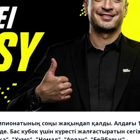
мпионатының соңы жақындап қалды. Алдағы 
де. Бас кубок үшін күресті жалғастыратын сегі
", "Хумо", "Номад", "Арлан", "Бейбарыс",