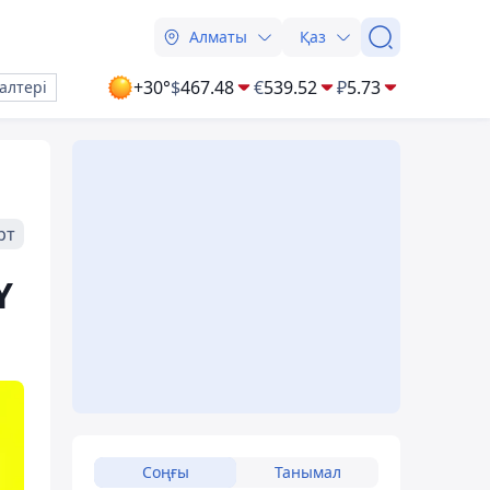
Алматы
Қаз
+30°
$
467.48
€
539.52
₽
5.73
алтері
рт
Y
Соңғы
Танымал