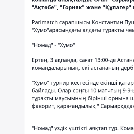
"Ақтөбе", "Горняк" және "Құлагер" к
Parimatch сарапшысы Константин Пуш
"Хумо"арасындағы алдағы тұрақты ч
"Номад" - "Хумо"
Ертең, 3 ақпанда, сағат 13:00-де Ас
командаларының, екі астананың дерби
"Хумо" турнир кестесінде екінші қата
байлады. Олар соңғы 10 матчтың 9-9-
тұрақты маусымның бірінші орнына шы
фаворит, қарағандылық " Сарыарқадан 
"Номад" үздік үштікті аяқтап тұр. Ко