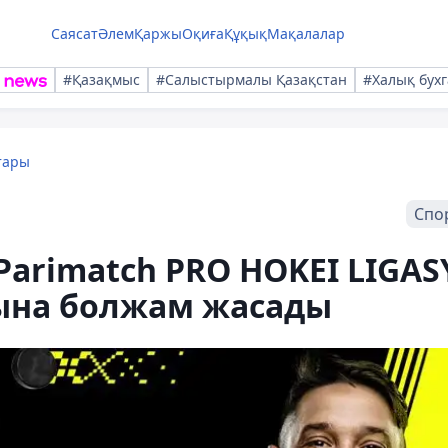
Саясат
Әлем
Қаржы
Оқиға
Құқық
Мақалалар
#Қазақмыс
#Салыстырмалы Қазақстан
#Халық бухг
тары
Спо
arimatch PRO HOKEI LIGAS
на болжам жасады