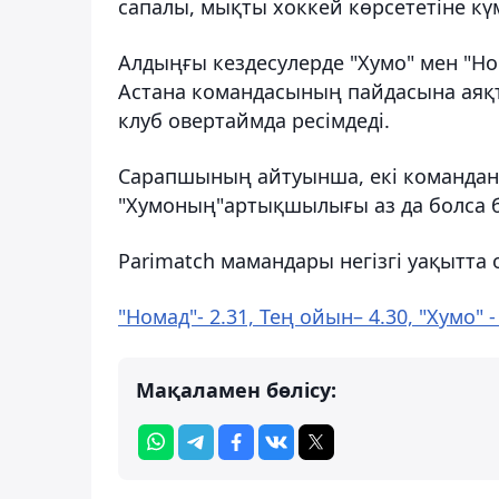
сапалы, мықты хоккей көрсететіне кү
Алдыңғы кездесулерде "Хумо" мен "Ном
Астана командасының пайдасына аяқта
клуб овертаймда ресімдеді.
Сарапшының айтуынша, екі команданың
"Хумоның"артықшылығы аз да болса 
Parimatch мамандары негізгі уақытта
"Номад"- 2.31, Тең ойын– 4.30, "Хумо" -
Мақаламен бөлісу: