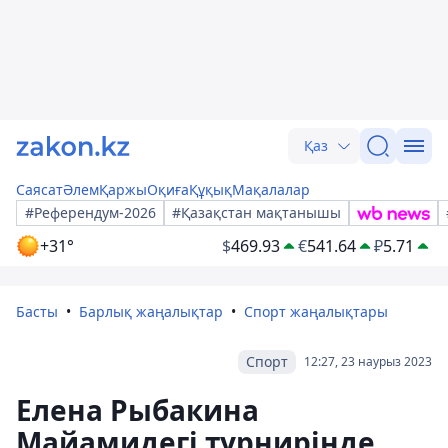
Қаз
Саясат
Әлем
Қаржы
Оқиға
Құқық
Мақалалар
#Референдум-2026
#Қазақстан мақтанышы
+31°
$
469.93
€
541.64
₽
5.71
Басты
Барлық жаңалықтар
Спорт жаңалықтары
Спорт
12:27, 23 наурыз 2023
Елена Рыбакина
Майамидегі турнирінде