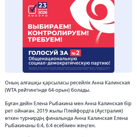
Оның алғашқы қарсыласы ресейлік Анна Калинская
(WTA рейтингінде 64-орын) болады.
Бұған дейін Елена Рыбакина мен Анна Калинская бір
рет ойнаған. 2019 жылы Плейфордта (Аустралия)
өткен турнирдің финалында Анна Калинская Елена
Рыбакинаны 6:4, 6:4 есебімен жеңген.