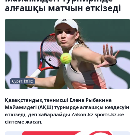
алғашқы матчын өткізеді
Сурет: ktf.kz
Қазақстандық теннисші Елена Рыбакина
Майамидегі (АҚШ) турнирде алғашқы кездесуін
өткізеді, деп хабарлайды Zakon.kz sports.kz-ке
сілтеме жасап.