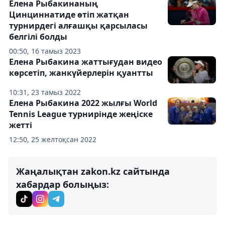
Елена Рыбакинаның
Цинциннатиде өтіп жатқан
турнирдегі алғашқы қарсыласы
белгілі болды
00:50, 16 тамыз 2023
Елена Рыбакина жаттығудан видео
көрсетіп, жанкүйерлерін қуантты
10:31, 23 тамыз 2022
Елена Рыбакина 2022 жылғы World
Tennis League турнирінде жеңіске
жетті
12:50, 25 желтоқсан 2022
Жаңалықтан zakon.kz сайтында
хабардар болыңыз: