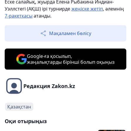
Еске салайық, жуырда Елена Рыбакина Индиан-
Уэллстегі (АҚШ) ірі турнирде
жеңіске жетіп
, әлемнің
7-ракеткасы
атанды.
Мақаламен бөлісу
Google-ға қосылып,
жаңалықтарды бірінші болып оқыңыз
Редакция Zakon.kz
Қазақстан
Оқи отырыңыз