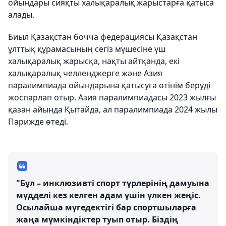
ойындары сияқты халықаралық жарыстарға қатыса
алады.
Биыл Қазақстан бочча федерациясы Қазақстан
ұлттық құрамасының сегіз мүшесіне үш
халықаралық жарысқа, нақты айтқанда, екі
халықаралық челленджерге және Азия
паралимпиада ойындарына қатысуға өтінім беруді
жоспарлап отыр. Азия паралимпиадасы 2023 жылғы
қазан айында Қытайда, ал паралимпиада 2024 жылы
Парижде өтеді.
"Бұл – инклюзивті спорт түрлерінің дамуына
мүдделі кез келген адам үшін үлкен жеңіс.
Осылайша мүгедектігі бар спортшыларға
жаңа мүмкіндіктер туып отыр. Біздің