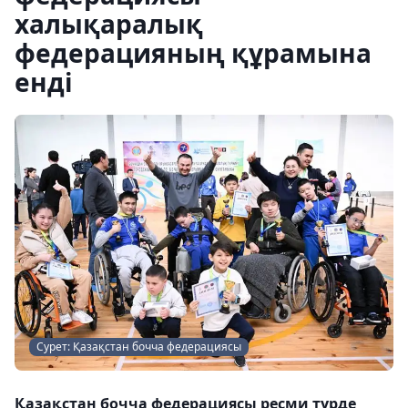
халықаралық
федерацияның құрамына
енді
Cурет: Қазақстан бочча федерациясы
Қазақстан бочча федерациясы ресми түрде