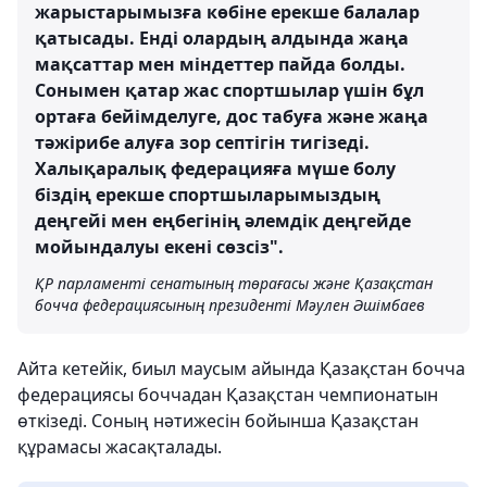
жарыстарымызға көбіне ерекше балалар
қатысады. Енді олардың алдында жаңа
мақсаттар мен міндеттер пайда болды.
Сонымен қатар жас спортшылар үшін бұл
ортаға бейімделуге, дос табуға және жаңа
тәжірибе алуға зор септігін тигізеді.
Халықаралық федерацияға мүше болу
біздің ерекше спортшыларымыздың
деңгейі мен еңбегінің әлемдік деңгейде
мойындалуы екені сөзсіз".
ҚР парламенті сенатының төрағасы және Қазақстан
бочча федерациясының президенті Мәулен Әшімбаев
Айта кетейік, биыл маусым айында Қазақстан бочча
федерациясы боччадан Қазақстан чемпионатын
өткізеді. Соның нәтижесін бойынша Қазақстан
құрамасы жасақталады.