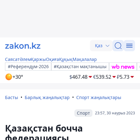
Қаз
Саясат
Әлем
Қаржы
Оқиға
Құқық
Мақалалар
#Референдум-2026
#Қазақстан мақтанышы
+30°
$
467.48
€
539.52
₽
5.73
Басты
Барлық жаңалықтар
Спорт жаңалықтары
Спорт
23:57, 30 наурыз 2023
Қазақстан бочча
федерациясы