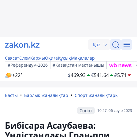
Қаз
Саясат
Әлем
Қаржы
Оқиға
Құқық
Мақалалар
#Референдум-2026
#Қазақстан мақтанышы
+22°
$
469.93
€
541.64
₽
5.71
Басты
Барлық жаңалықтар
Спорт жаңалықтары
Спорт
10:27, 06 сәуір 2023
Бибісара Асаубаева:
Үндістандағы Гран-при