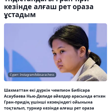
кезінде алғаш рет ораза
ұстадым
Сурет: Instagram/bibisarachess
Шахматтан екі дүркін чемпион Бибісара
Асаубаева Нью-Делиде әйелдер арасында өткен
Гран-придің үшінші кезеңіндегі ойынына
тоқталып, турнир кезінде алғаш рет ораза