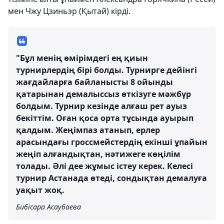
мен Чжу Цзиньэр (Қытай) кірді.
"Бұл менің өмірімдегі ең қиын
турнирлердің бірі болды. Турнирге дейінгі
жағдайларға байланысты 8 ойынды
қатарынан демалыссыз өткізуге мәжбүр
болдым. Турнир кезінде алғаш рет ауыз
бекіттім. Оған қоса орта тұсында ауырып
қалдым. Жеңімпаз атанып, ерлер
арасындағы гроссмейстердің екінші ұпайын
жеңіп алғандықтан, нәтижеге көңілім
толады. Әлі дее жұмыс істеу керек. Келесі
турнир Астанада өтеді, сондықтан демалуға
уақыт жоқ.
Бибісара Асаубаева