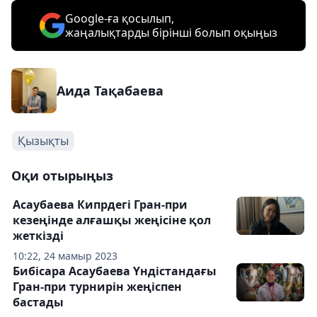
Google-ға қосылып,
жаңалықтарды бірінші болып оқыңыз
Аида Тақабаева
Қызықты
Оқи отырыңыз
Асаубаева Кипрдегі Гран-при
кезеңінде алғашқы жеңісіне қол
жеткізді
10:22, 24 мамыр 2023
Бибісара Асаубаева Үндістандағы
Гран-при турнирін жеңіспен
бастады