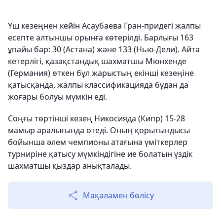
Үш кезеңнен кейін Асаубаева Гран-придегі жалпы
есепте алтыншы орынға көтерілді. Барлығы 163
ұпайы бар: 30 (Астана) және 133 (Нью-Дели). Айта
кетерлігі, қазақстандық шахматшы Мюнхенде
(Германия) өткен бұл жарыстың екінші кезеңіне
қатысқанда, жалпы классификацияда бұдан да
жоғары болуы мүмкін еді.
Соңғы төртінші кезең Никосияда (Кипр) 15-28
мамыр аралығында өтеді. Оның қорытындысы
бойынша әлем чемпионы атағына үміткерлер
турниріне қатысу мүмкіндігіне ие болатын үздік
шахматшы қыздар анықталады.
Мақаламен бөлісу