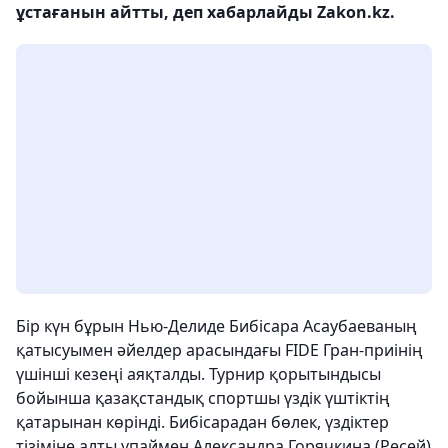
ұстағанын айтты, деп хабарлайды Zakon.kz.
Бір күн бұрын Нью-Делиде Бибісара Асаубаеваның
қатысуымен әйелдер арасындағы FIDE Гран-приінің
үшінші кезеңі аяқталды. Турнир қорытындысы
бойынша қазақстандық спортшы үздік үштіктің
қатарынан көрінді. Бибісарадан бөлек, үздіктер
тізіміне алты ұпаймен Александра Горячкина (Ресей)