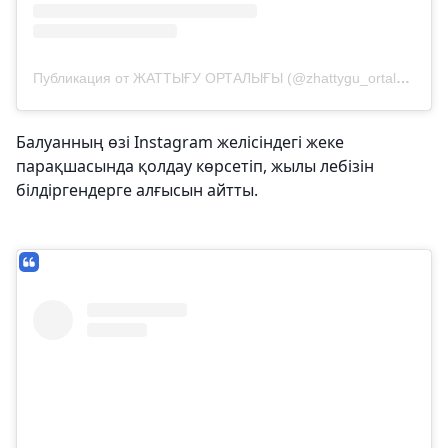
Публикация от ЖАТТЫҒУ ОРТАЛЫҒЫ (@zhattygu_ortalygy)
Балуанның өзі Instagram желісіндегі жеке
парақшасында қолдау көрсетіп, жылы лебізін
білдіргендерге алғысын айтты.