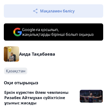
Мақаламен бөлісу
Google-ға қосылып,
жаңалықтарды бірінші болып оқыңыз
Аида Тақабаева
Қазақстан
Оқи отырыңыз
Еркін күрестен Әлем чемпионы
Ризабек Айтмұхан сүйіктісіне
ұсыныс жасады