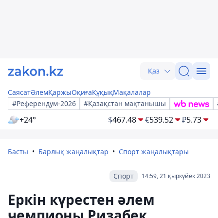
Қаз
Саясат
Әлем
Қаржы
Оқиға
Құқық
Мақалалар
#Референдум-2026
#Қазақстан мақтанышы
+24°
$
467.48
€
539.52
₽
5.73
Басты
Барлық жаңалықтар
Спорт жаңалықтары
Спорт
14:59, 21 қыркүйек 2023
Еркін күрестен әлем
чемпионы Ризабек