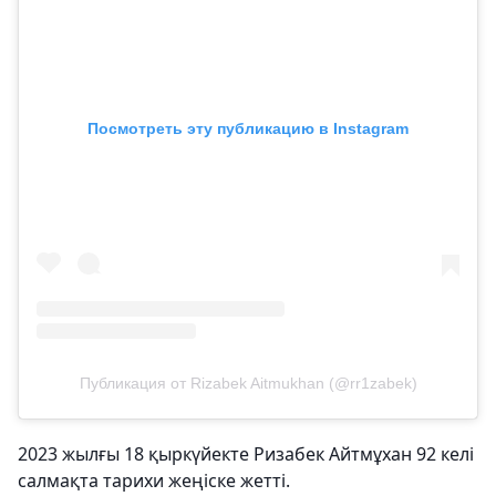
Посмотреть эту публикацию в Instagram
Публикация от Rizabek Aitmukhan (@rr1zabek)
2023 жылғы 18 қыркүйекте Ризабек Айтмұхан 92 келі
салмақта тарихи жеңіске жетті.