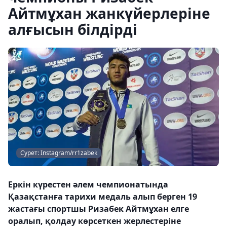
Айтмұхан жанкүйерлеріне
алғысын білдірді
Сурет: Instagram/rr1zabek
Еркін күрестен әлем чемпионатында
Қазақстанға тарихи медаль алып берген 19
жастағы спортшы Ризабек Айтмұхан елге
оралып, қолдау көрсеткен жерлестеріне