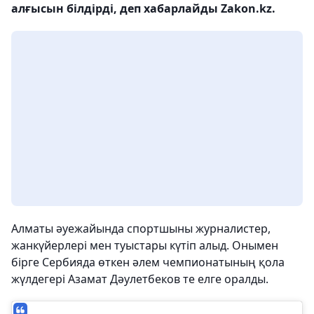
алғысын білдірді, деп хабарлайды Zakon.kz.
Алматы әуежайында спортшыны журналистер,
жанкүйерлері мен туыстары күтіп алыд. Онымен
бірге Сербияда өткен әлем чемпионатының қола
жүлдегері Азамат Дәулетбеков те елге оралды.