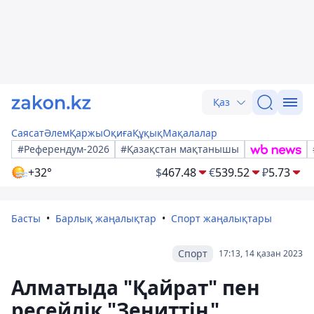
Қаз
Саясат
Әлем
Қаржы
Оқиға
Құқық
Мақалалар
#Референдум-2026
#Қазақстан мақтанышы
+32°
$
467.48
€
539.52
₽
5.73
Басты
Барлық жаңалықтар
Спорт жаңалықтары
Спорт
17:13, 14 қазан 2023
Алматыда "Қайрат" пен
ресейлік "Зениттің"