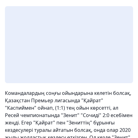
Командалардың соңғы ойындарына келетін болсақ,
Қазақстан Премьер лигасында "Қайрат"
"Каспиймен" ойнап, (1:1) тең ойын көрсетті, ал
Ресей чемпионатында "Зенит" "Сочиді" 2:0 есебімен
жеңді. Егер "Қайрат" пен "Зениттің" бұрынғы
кездесулері туралы айтатын болсақ, онда олар 2020
жылы жолдастық кездесу өткізген. Ол кезде "Зенит"