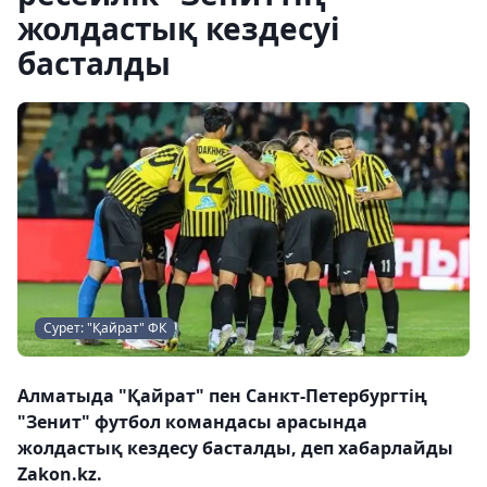
жолдастық кездесуі
басталды
Сурет: "Қайрат" ФК
Алматыда "Қайрат" пен Санкт-Петербургтің
"Зенит" футбол командасы арасында
жолдастық кездесу басталды, деп хабарлайды
Zakon.kz.