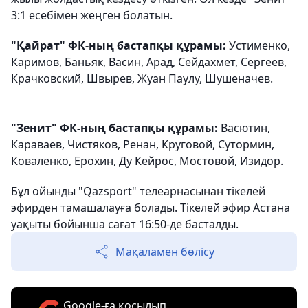
3:1 есебімен жеңген болатын.
"Қайрат" ФК-ның бастапқы құрамы:
Устименко,
Каримов, Баньяк, Васин, Арад, Сейдахмет, Сергеев,
Крачковский, Швырев, Жуан Паулу, Шушеначев.
"Зенит" ФК-ның бастапқы құрамы:
Васютин,
Караваев, Чистяков, Ренан, Круговой, Сутормин,
Коваленко, Ерохин, Ду Кейрос, Мостовой, Изидор.
Бұл ойынды "Qazsport" телеарнасынан тікелей
эфирден тамашалауға болады. Тікелей эфир Астана
уақыты бойынша сағат 16:50-де басталды.
Мақаламен бөлісу
Google-ға қосылып,