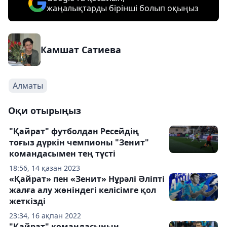
жаңалықтарды бірінші болып оқыңыз
Камшат Сатиева
Алматы
Оқи отырыңыз
"Қайрат" футболдан Ресейдің
тоғыз дүркін чемпионы "Зенит"
командасымен тең түсті
18:56, 14 қазан 2023
«Қайрат» пен «Зенит» Нұрәлі Әліпті
жалға алу жөніндегі келісімге қол
жеткізді
23:34, 16 ақпан 2022
"Қайрат" командасының