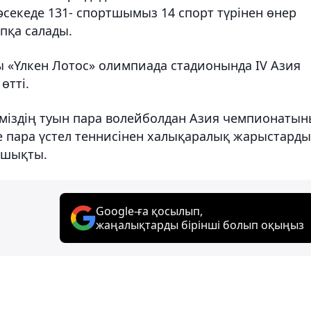
секеде 131- спортшымыз 14 спорт түрінен өнер
пқа салады.
 «Үлкен Лотос» олимпиада стадионында IV Азия
өтті.
міздің туын пара волейболдан Азия чемпионаты
не пара үстел теннисінен халықаралық жарыстард
 шықты.
Google-ға қосылып,
жаңалықтарды бірінші болып оқыңыз