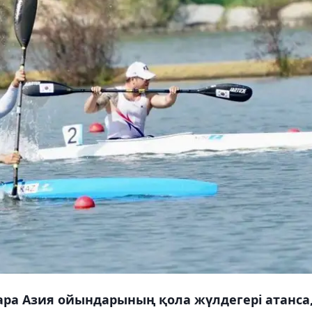
ра Азия ойындарының қола жүлдегері атанса