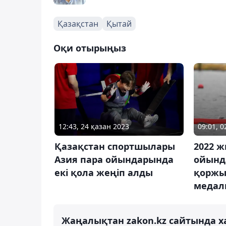
Қазақстан
Қытай
Оқи отырыңыз
12:43, 24 қазан 2023
09:01, 0
Қазақстан спортшылары
2022 
Азия пара ойындарында
ойынд
екі қола жеңіп алды
қоржы
медаль
Жаңалықтан zakon.kz сайтында х