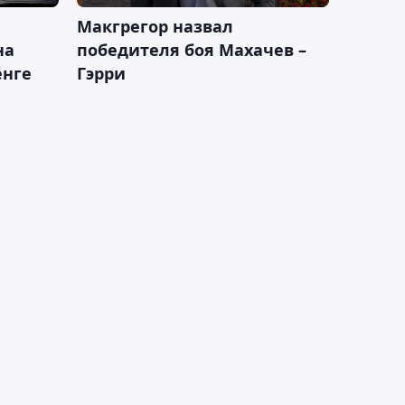
Макгрегор назвал
на
победителя боя Махачев –
енге
Гэрри