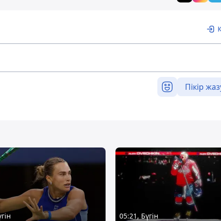
Пікір жаз
үгін
05:21, Бүгін