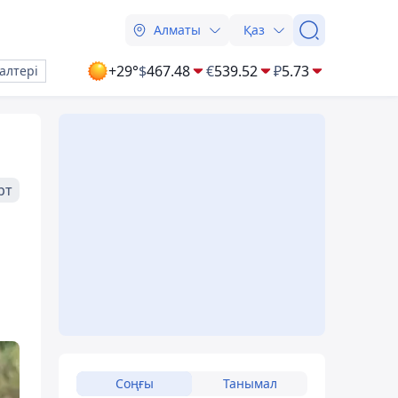
Алматы
Қаз
+29°
$
467.48
€
539.52
₽
5.73
алтері
рт
Соңғы
Танымал