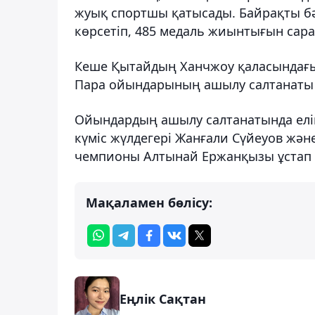
жуық спортшы қатысады. Байрақты бә
көрсетіп, 485 медаль жиынтығын сара
Кеше Қытайдың Ханчжоу қаласындағы
Пара ойындарының ашылу салтанаты 
Ойындардың ашылу салтанатында елі
күміс жүлдегері Жанғали Сүйеуов жә
чемпионы Алтынай Ержанқызы ұстап
Мақаламен бөлісу:
Еңлік Сақтан