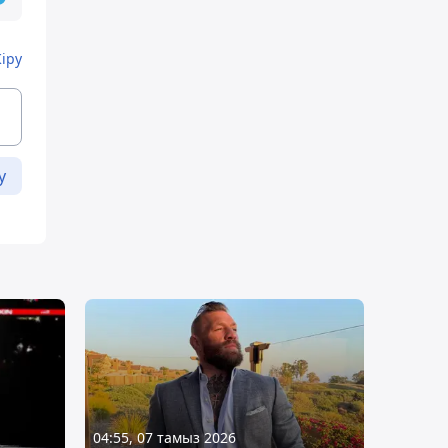
Кіру
у
04:55, 07 тамыз 2026