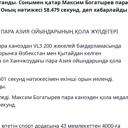
танды. Сонымен қатар Максим Богатырев пара
Оның нәтижесі 58.479 секунд, деп хабарлайды
 ПАРА АЗИЯ ОЙЫНДАРЫНЫҢ ҚОЛА ЖҮЛДЕГЕРІ
ра каноэдан VL3 200 жекелей бағдарламасында
 орынға Өзбекстан мен Қытайдан келген
а ол Ханчжоудағы пара Азия ойындарында қола
01 секунд нәтижесімен екінші орын иеленді.
ды.
еді. Максим Богатырев пара каноэден қола меда
секунд.
 өтетін спорт додасына 43 мемлекеттен 4000-ға