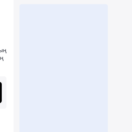
ның
ың