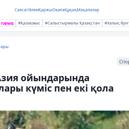
Саясат
Әлем
Қаржы
Оқиға
Құқық
Мақалалар
#Қазақмыс
#Салыстырмалы Қазақстан
#Халық бухг
тары
Спо
Азия ойындарында
ары күміс пен екі қола