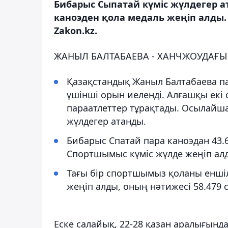
Бибарыс Сыпатай күміс жүлдегер а
каноэден қола медаль жеңіп алды. 
Zakon.kz.
ЖАНЫЛ БАЛТАБАЕВА - ХАНЧЖОУДАҒЫ
Қазақстандық Жаныл Балтабаева па
үшінші орын иеленді. Алғашқы екі
параатлеттер тұрақтады. Осылайш
жүлдегер атанды.
Бибарыс Спатай пара каноэдан 43.6
Спортшымыс күміс жүлде жеңіп ал
Тағы бір спортшымыз қоланы еншіл
жеңіп алды, оның нәтижесі 58.479 
Еске салайық, 22-28 қазан аралығында