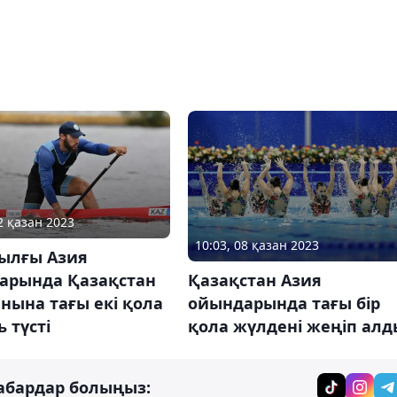
2 қазан 2023
10:03, 08 қазан 2023
жылғы Азия
арында Қазақстан
Қазақстан Азия
нына тағы екі қола
ойындарында тағы бір
 түсті
қола жүлдені жеңіп алд
абардар болыңыз: