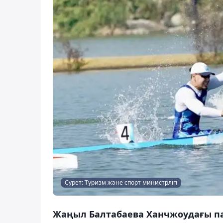
Сурет: Туризм және спорт министрлігі
Жаңыл Балтабаева Ханчжоудағы па