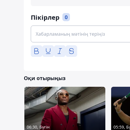
Пікірлер
0
Оқи отырыңыз
06:30, Бүгін
05:59, Б