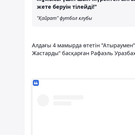
жете беруін тілейді!"
"Қайрат" футбол клубы
Алдағы 4 мамырда өтетін "Атыраумен"
Жастарды" басқарған Рафаэль Уразба