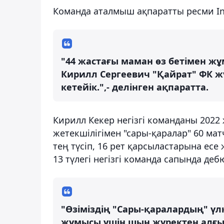
Команда аталмыш ақпаратты ресми I
"44 жастағы маман өз бетімен ж
Кирилл Сергеевич "Қайрат" ФК ж
кетейік.",- делінген ақпаратта.
Кирилл Кекер негізгі команданы 202
жетекшілігімен "сары-қаралар" 60 матч
тең түсіп, 16 рет қарсыластарына ес
13 түлегі негізгі команда сапында деб
"Өзіміздің "Сары-қаралардың" ү
жұмысы үшін шын жүректен алғыс 