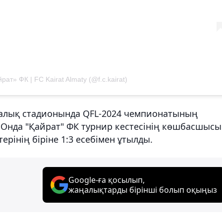
ат» ФК | FC Kairat Almaty (@f.c.kairat)
талық стадионында QFL-2024 чемпионатының
 Онда "Қайрат" ФК турнир кестесінің көшбасшысы
рінің біріне 1:3 есебімен ұтылды.
Google-ға қосылып,
жаңалықтарды бірінші болып оқыңыз