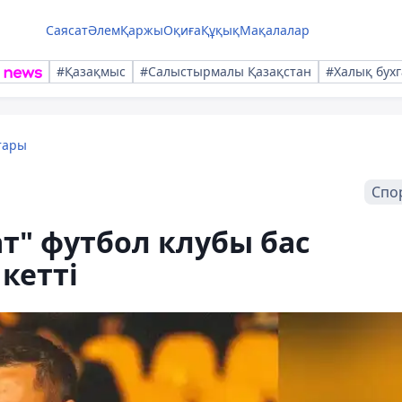
Саясат
Әлем
Қаржы
Оқиға
Құқық
Мақалалар
#Қазақмыс
#Салыстырмалы Қазақстан
#Халық бухг
тары
Спо
ат" футбол клубы бас
кетті