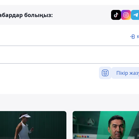
абардар болыңыз:
Пікір жаз