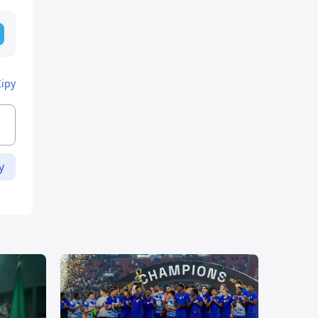
Кіру
у