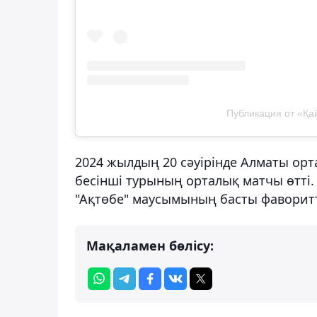
Публикация от «Қайр
2024 жылдың 20 сәуірінде Алматы ор
бесінші турының орталық матчы өтті.
"Ақтөбе" маусымының басты фаворитте
Мақаламен бөлісу: