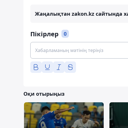
Жаңалықтан zakon.kz сайтында х
Пікірлер
0
Оқи отырыңыз