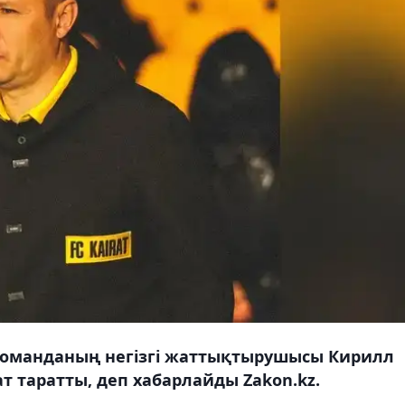
 команданың негізгі жаттықтырушысы Кирилл
т таратты, деп хабарлайды Zakon.kz.