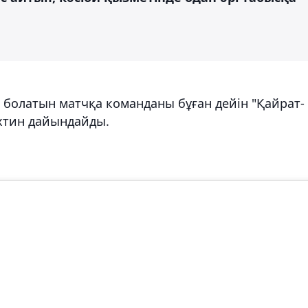
 болатын матчқа команданы бұған дейін "Қайрат-
хтин дайындайды.