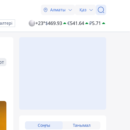
Алматы
Қаз
+23°
$
469.93
€
541.64
₽
5.71
алтері
рт
Соңғы
Танымал