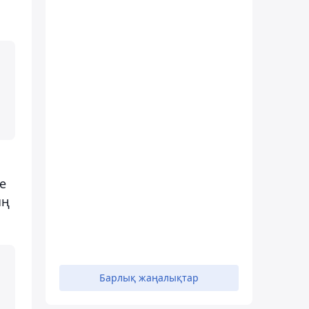
е
ың
Барлық жаңалықтар