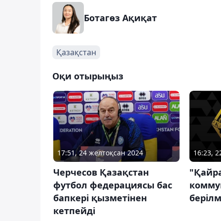
Ботагөз Ақиқат
Қазақстан
Оқи отырыңыз
16:23, 
17:51, 24 желтоқсан 2024
"Қайр
Черчесов Қазақстан
комму
футбол федерациясы бас
берілм
бапкері қызметінен
кетпейді