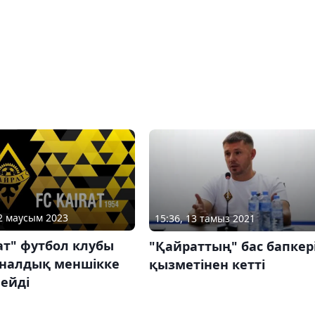
22 маусым 2023
15:36, 13 тамыз 2021
ат" футбол клубы
"Қайраттың" бас бапкер
налдық меншікке
қызметінен кетті
ейді