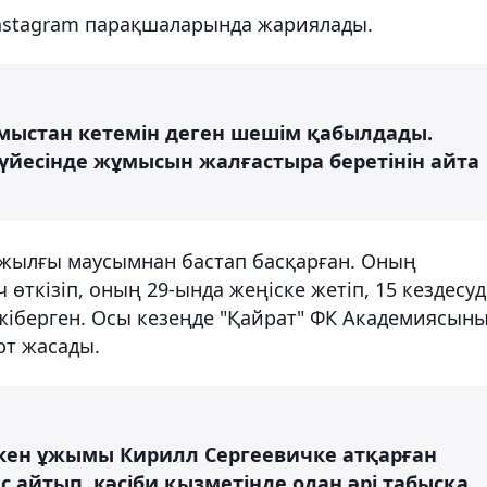
nstagram парақшаларында жариялады.
ұмыстан кетемін деген шешім қабылдады.
үйесінде жұмысын жалғастыра беретінін айта
2 жылғы маусымнан бастап басқарған. Оның
 өткізіп, оның 29-ында жеңіске жетіп, 15 кездесуд
е жіберген. Осы кезеңде "Қайрат" ФК Академиясын
ют жасады.
лкен ұжымы Кирилл Сергеевичке атқарған
айтып, кәсіби қызметінде одан әрі табысқа