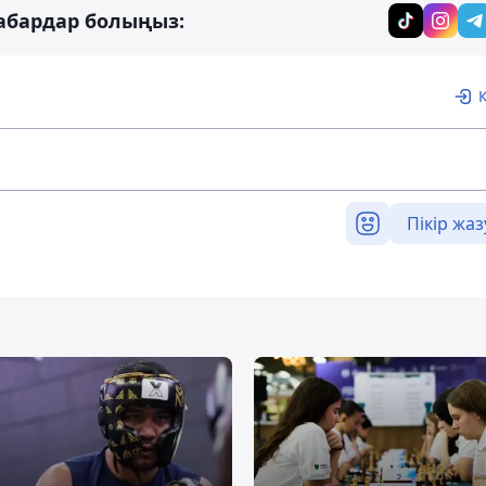
абардар болыңыз:
Пікір жаз