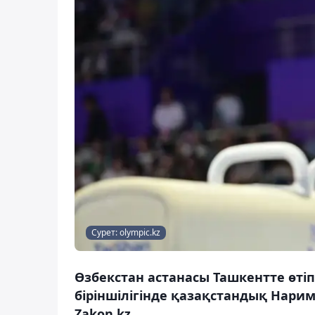
Сурет: olympic.kz
Өзбекстан астанасы Ташкентте өті
біріншілігінде қазақстандық Нари
Zakon.kz.