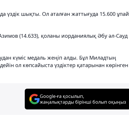
а үздік шықты. Ол аталған жаттығуда 15.600 ұпай
Азимов (14.633), қоланы иорданиялық Әбу әл-Сауд
удан күміс медаль жеңіп алды. Бұл Миладтың
н дейін ол көпсайыста үздіктер қатарынан көрінге
Google-ға қосылып,
жаңалықтарды бірінші болып оқыңыз