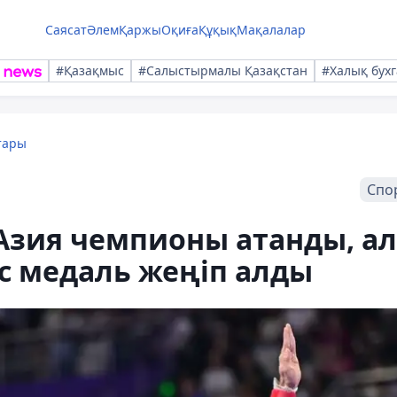
Саясат
Әлем
Қаржы
Оқиға
Құқық
Мақалалар
#Қазақмыс
#Салыстырмалы Қазақстан
#Халық бухг
тары
Спо
Азия чемпионы атанды, ал
с медаль жеңіп алды