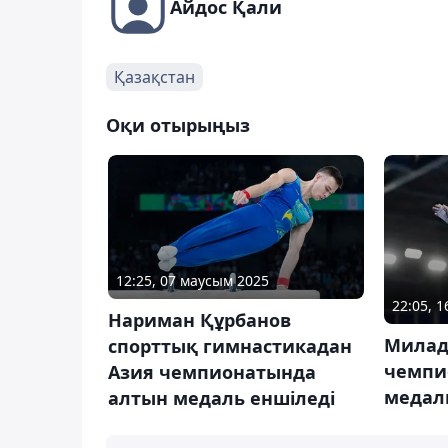
Айдос Қали
Қазақстан
Оқи отырыңыз
12:25, 07 маусым 2025
22:05, 
Нариман Құрбанов
Милад
спорттық гимнастикадан
чемпи
Азия чемпионатында
медал
алтын медаль еншіледі