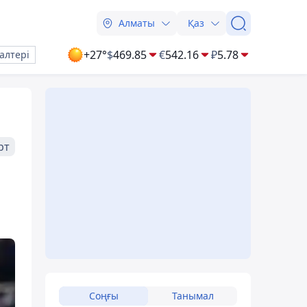
Алматы
Қаз
+27°
$
469.85
€
542.16
₽
5.78
алтері
рт
Соңғы
Танымал