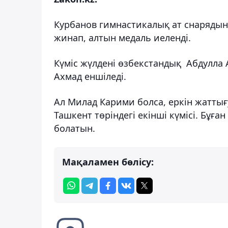
Курбанов гимнастикалық ат снарядынд
жинап, алтын медаль иеленді.
Күміс жүлдені өзбекстандық Абдулла 
Ахмад еншіледі.
Ал Милад Карими болса, еркін жаттығ
Ташкент төріндегі екінші күмісі. Бұға
болатын.
Мақаламен бөлісу: