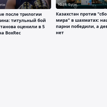
10:19, Бүгін
үгін
Казахстан против "сб
ые после трилогии
мира" в шахматах: н
ина: титульный бой
парни победили, а д
танова оценили в 5
нет
на BoxRec