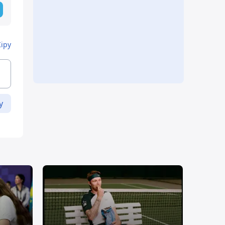
Кіру
у