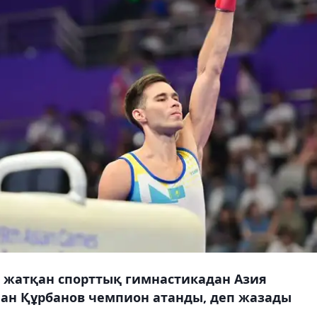
п жатқан спорттық гимнастикадан Азия
ман Құрбанов чемпион атанды, деп жазады