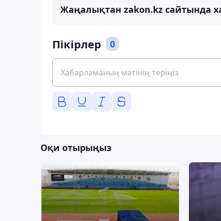
Жаңалықтан zakon.kz сайтында х
Пікірлер
0
Оқи отырыңыз