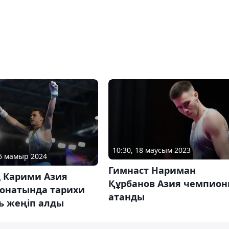
10:30, 18 маусым 2023
16 мамыр 2024
Гимнаст Нариман
 Карими Азия
Құрбанов Азия чемпио
онатында тарихи
атанды
ь жеңіп алды