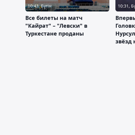
10:43, Бүгін
10:31, Б
Все билеты на матч
Вперв
"Кайрат" – "Левски" в
Головк
Туркестане проданы
Нурсул
звёзд 