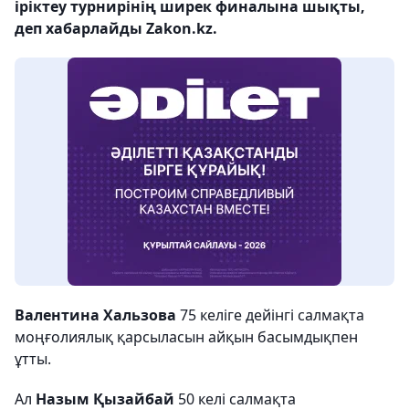
іріктеу турнирінің ширек финалына шықты,
деп хабарлайды Zakon.kz.
Валентина Хальзова
75 келіге дейінгі салмақта
моңғолиялық қарсыласын айқын басымдықпен
ұтты.
Ал
Назым Қызайбай
50 келі салмақта