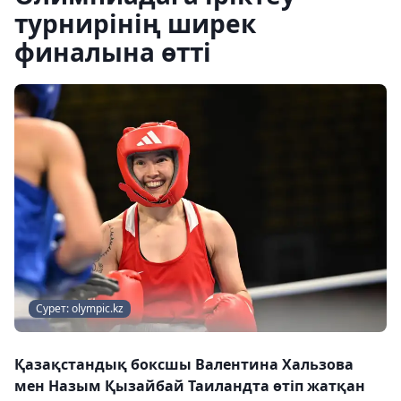
турнирінің ширек
финалына өтті
Сурет: olympic.kz
Қазақстандық боксшы Валентина Хальзова
мен Назым Қызайбай Таиландта өтіп жатқан