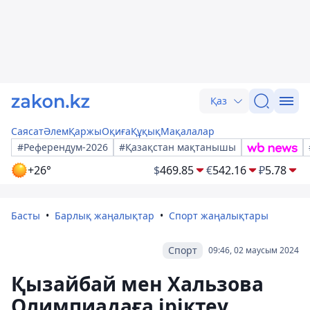
Қаз
Саясат
Әлем
Қаржы
Оқиға
Құқық
Мақалалар
#Референдум-2026
#Қазақстан мақтанышы
+26°
$
469.85
€
542.16
₽
5.78
Басты
Барлық жаңалықтар
Спорт жаңалықтары
Спорт
09:46, 02 маусым 2024
Қызайбай мен Хальзова
Олимпиадаға іріктеу