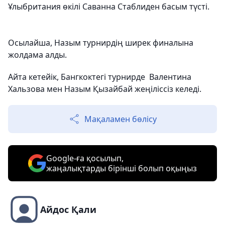
Ұлыбритания өкілі Саванна Стаблиден басым түсті.
Осылайша, Назым турнирдің ширек финалына
жолдама алды.
Айта кетейік, Бангкоктегі турнирде Валентина
Хальзова мен Назым Қызайбай жеңіліссіз келеді.
Мақаламен бөлісу
Google-ға қосылып,
жаңалықтарды бірінші болып оқыңыз
Айдос Қали