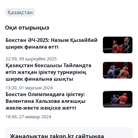
Қазақстан
Оқи отырыңыз
Бокстан ӘЧ-2025: Назым Қызайбай
ширек финалға өтті
22:59, 09 қыркүйек 2025
Қазақстан боксшысы Тайландта
өтіп жатқан іріктеу турнирінің
ширек финалына шықты
13:20, 01 маусым 2024
Бокстан Олимпиадаға іріктеу:
Валентина Хальзова алғашқы
жекпе-жекте жеңіске жетті
18:49, 27 мамыр 2024
Жаңалықтан zakon.kz сайтында