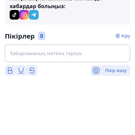
хабардар болыңыз:
Пікірлер
0
Кіру
Пікір жазу