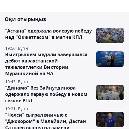
Оқи отырыңыз
"Астана" одержала волевую победу
над "Окжетпесом" в матче КПЛ
19:56, Бүгін
Выигрышем медали завершился
дебют казахстанской
тяжелоатлетки Виктории
Мурашкиной на ЧА
19:43, Бүгін
"Динамо" без Зайнутдинова
одержало первую победу в новом
сезоне РПЛ
19:21, Бүгін
"Челси" сыграл вничью с
"Джохором" в Малайзии, Дастан
Сатпаев вышел на замену