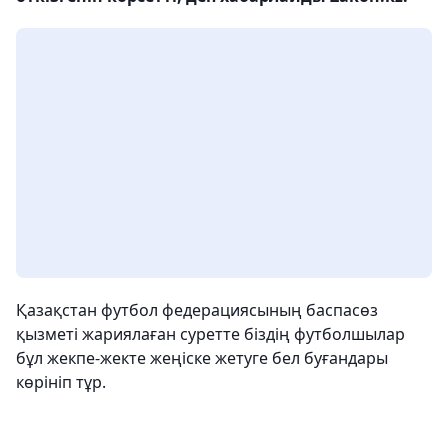
Қазақстан футбол федерациясының баспасөз
қызметі жариялаған суретте біздің футболшылар
бұл жекпе-жекте жеңіске жетуге бел буғандары
көрініп тұр.