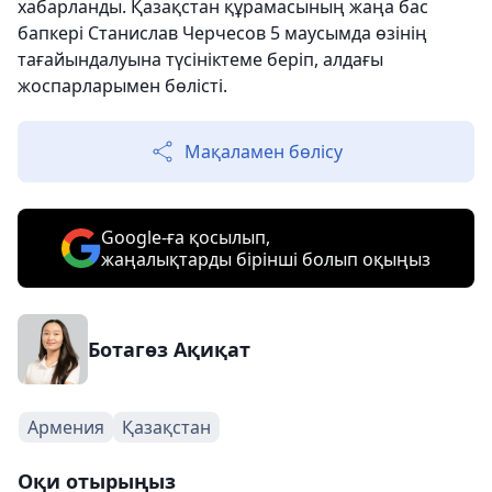
хабарланды. Қазақстан құрамасының жаңа бас
бапкері Станислав Черчесов 5 маусымда өзінің
тағайындалуына түсініктеме беріп, алдағы
жоспарларымен бөлісті.
Мақаламен бөлісу
Google-ға қосылып,
жаңалықтарды бірінші болып оқыңыз
Ботагөз Ақиқат
Армения
Қазақстан
Оқи отырыңыз