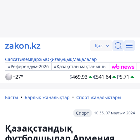
Қаз
Саясат
Әлем
Қаржы
Оқиға
Құқық
Мақалалар
#Референдум-2026
#Қазақстан мақтанышы
+27°
$
469.93
€
541.64
₽
5.71
Басты
Барлық жаңалықтар
Спорт жаңалықтары
Спорт
10:55, 07 маусым 2024
Қазақстандық
футболшылар Армения