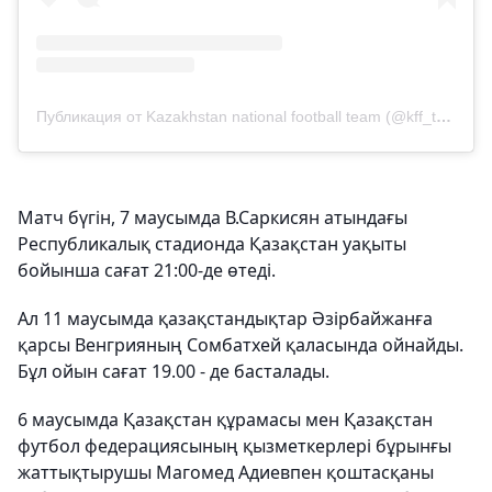
Публикация от Kazakhstan national football team (@kff_team)
Матч бүгін, 7 маусымда В.Саркисян атындағы
Республикалық стадионда Қазақстан уақыты
бойынша сағат 21:00-де өтеді.
Ал 11 маусымда қазақстандықтар Әзірбайжанға
қарсы Венгрияның Сомбатхей қаласында ойнайды.
Бұл ойын сағат 19.00 - де басталады.
6 маусымда Қазақстан құрамасы мен Қазақстан
футбол федерациясының қызметкерлері бұрынғы
жаттықтырушы Магомед Адиевпен қоштасқаны