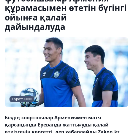
құрамасымен өтетін бүгінгі
ойынға қалай
дайындалуда
Сурет: КФФ
Біздің спортшылар Армениямен матч
қарсаңында Ереванда жаттығуды қалай
өткізгенін көрсетті, деп хабарлайды Zakon.kz.