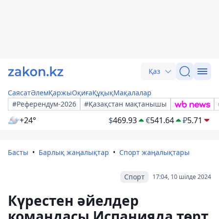
Қаз
Саясат
Әлем
Қаржы
Оқиға
Құқық
Мақалалар
#Референдум-2026
#Қазақстан мақтанышы
+24°
$
469.93
€
541.64
₽
5.71
Басты
Барлық жаңалықтар
Спорт жаңалықтары
Спорт
17:04, 10 шілде 2024
Күрестен әйелдер
командасы Испанияда төрт