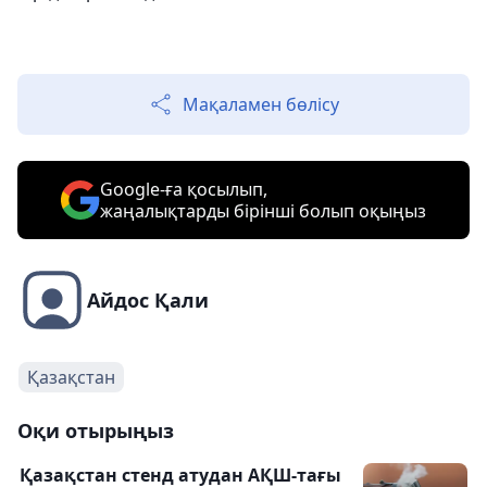
Мақаламен бөлісу
Google-ға қосылып,
жаңалықтарды бірінші болып оқыңыз
Айдос Қали
Қазақстан
Оқи отырыңыз
Қазақстан стенд атудан АҚШ-тағы