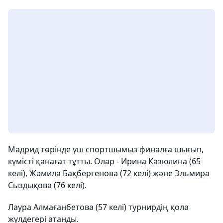
Мадрид төрінде үш спортшымыз финалға шығып,
күмісті қанағат тұтты. Олар - Ирина Казюлина (65
келі), Жәмила Бақбергенова (72 келі) және Эльмира
Сыздықова (76 келі).
Лаура Алмағанбетова (57 келі) турнирдің қола
жүлдегері атанды.