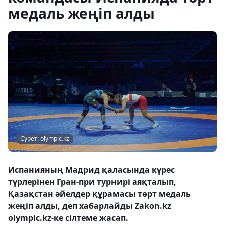
медаль жеңіп алды
Сурет: olympic.kz
Испанияның Мадрид қаласында күрес
түрлерінен Гран-при турнирі аяқталып,
Қазақстан әйелдер құрамасы төрт медаль
жеңіп алды, деп хабарлайды Zakon.kz
olympic.kz-ке сілтеме жасап.