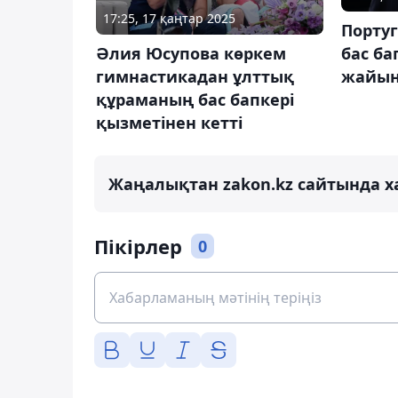
17:25, 17 қаңтар 2025
Порту
Әлия Юсупова көркем
бас ба
гимнастикадан ұлттық
жайын
құраманың бас бапкері
қызметінен кетті
Жаңалықтан zakon.kz сайтында х
Пікірлер
0