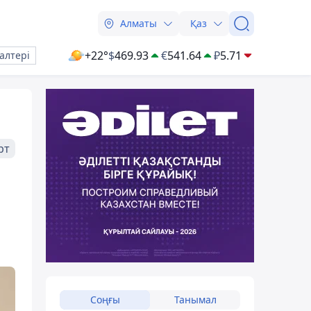
Алматы
Қаз
+22°
$
469.93
€
541.64
₽
5.71
алтері
рт
Соңғы
Танымал