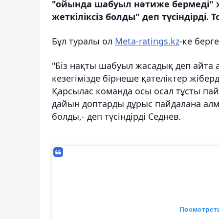
"ойында шабуыл нәтиже бермеді" ж
жеткіліксіз болды" деп түсіндірді.
Бұл туралы ол
Meta-ratings.kz
-ке берг
"Біз нақты шабуыл жасадық деп айта 
кезегімізде бірнеше қателіктер жіберд
Қарсылас команда осы осал тұсты пай
дайын доптарды дұрыс пайдалана алма
болды,- деп түсіндірді Седнев.
Посмотреть