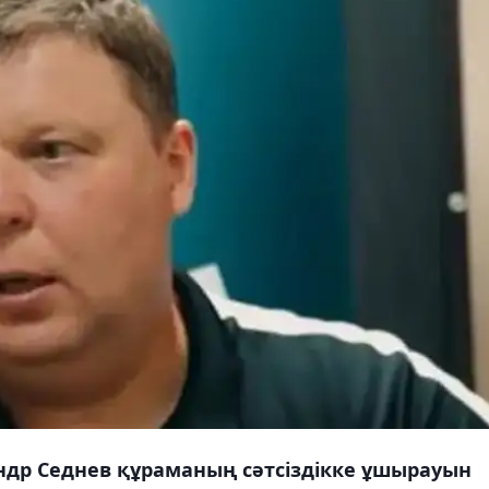
ндр Седнев құраманың сәтсіздікке ұшырауын