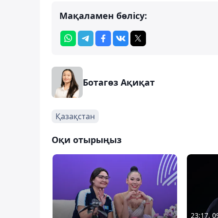
Мақаламен бөлісу:
Ботагөз Ақиқат
Қазақстан
Оқи отырыңыз
23:17, 