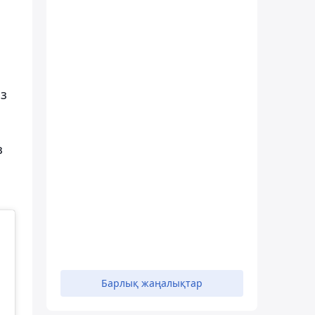
өз
з
Барлық жаңалықтар