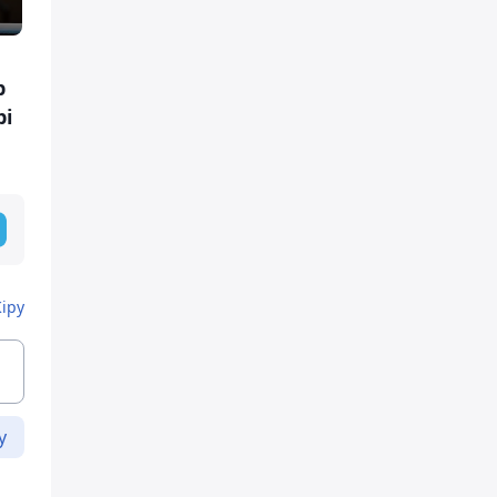
р
рі
Кіру
у