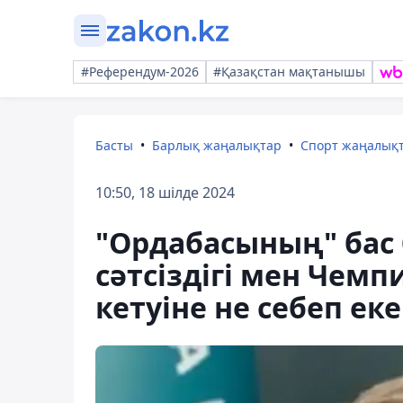
#Референдум-2026
#Қазақстан мақтанышы
Басты
Барлық жаңалықтар
Спорт жаңалық
10:50, 18 шілде 2024
"Ордабасының" бас
сәтсіздігі мен Чем
кетуіне не себеп ек