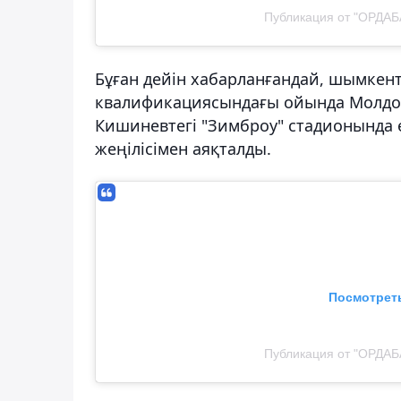
Публикация от "ОРДАБ
Бұған дейін хабарланғандай, шымкен
квалификациясындағы ойында Молдов
Кишиневтегі "Зимброу" стадионында өт
жеңілісімен аяқталды.
Посмотреть
Публикация от "ОРДАБ