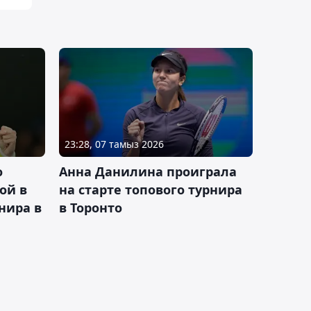
23:28, 07 тамыз 2026
о
Анна Данилина проиграла
ой в
на старте топового турнира
нира в
в Торонто