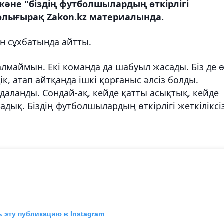
әне "біздің футболшылардың өткірлігі
 Толығырақ Zakon.kz материалында.
ен сұхбатында айтты.
алмаймын. Екі команда да шабуыл жасады. Біз де 
ік, атап айтқанда ішкі қорғаныс әлсіз болды.
даланды. Сондай-ақ, кейде қатты асықтық, кейде
дық. Біздің футболшылардың өткірлігі жеткіліксі
 эту публикацию в Instagram