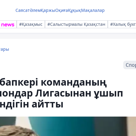
Саясат
Әлем
Қаржы
Оқиға
Құқық
Мақалалар
#Қазақмыс
#Салыстырмалы Қазақстан
#Халық бухг
тары
Спо
 бапкері команданың
пиондар Лигасынан ұшып
ендігін айтты