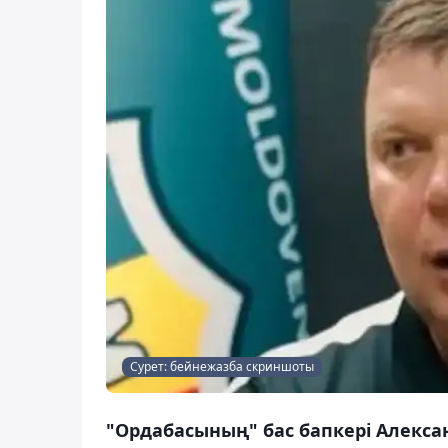
Сурет: бейнежазба скриншоты
"Ордабасының" бас бапкері Алекса