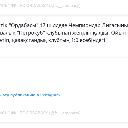
АСЫ" ФК | FC ORDABASY (@fc__ordabasy)
ттік "Ордабасы" 17 шілдеде Чемпиондар Лигасын
алық "Петрокуб" клубынан жеңіліп қалды. Ойын
іп, қазақстандық клубтың 1:0 есебіндегі
 эту публикацию в Instagram
АСЫ" ФК | FC ORDABASY (@fc__ordabasy)