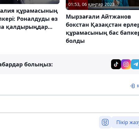
01:53, 06 қаңтар 2023
галия құрамасының
Мырзағали Айтжанов
пкері: Роналдуды өз
бокстан Қазақстан ерле
а қалдырыңдар...
құрамасының бас бапке
болды
абардар болыңыз:
Пікір жаз