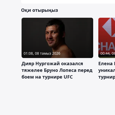
Оқи отырыңыз
01:08, 08 тамыз 2026
00:44, 
Дияр Нургожай оказался
Елена
тяжелее Бруно Лопеса перед
уника
боем на турнире UFC
турнир