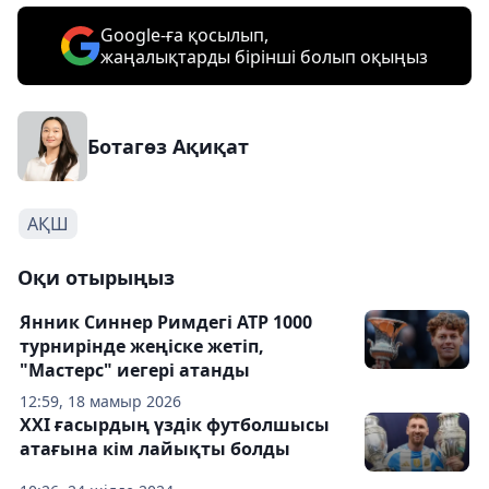
Google-ға қосылып,
жаңалықтарды бірінші болып оқыңыз
Ботагөз Ақиқат
АҚШ
Оқи отырыңыз
Янник Синнер Римдегі ATP 1000
турнирінде жеңіске жетіп,
"Мастерс" иегері атанды
12:59, 18 мамыр 2026
ХХІ ғасырдың үздік футболшысы
атағына кім лайықты болды