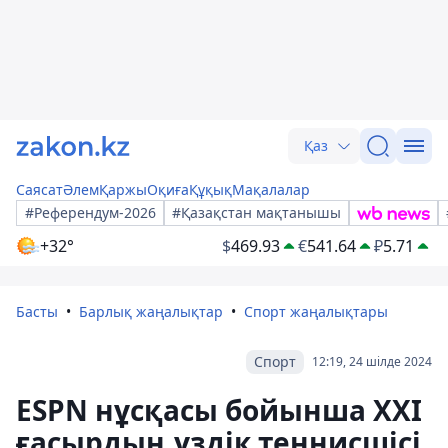
Қаз
Саясат
Әлем
Қаржы
Оқиға
Құқық
Мақалалар
#Референдум-2026
#Қазақстан мақтанышы
+32°
$
469.93
€
541.64
₽
5.71
Басты
Барлық жаңалықтар
Спорт жаңалықтары
Спорт
12:19, 24 шілде 2024
ESPN нұсқасы бойынша ХХІ
ғасырдың үздік теннисшісі