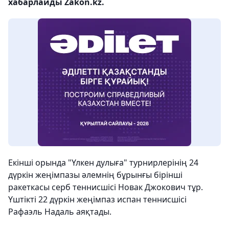
хабарлайды Zakon.kz.
Екінші орында "Үлкен дулыға" турнирлерінің 24
дүркін жеңімпазы әлемнің бұрынғы бірінші
ракеткасы серб теннисшісі Новак Джокович тұр.
Үштікті 22 дүркін жеңімпаз испан теннисшісі
Рафаэль Надаль аяқтады.