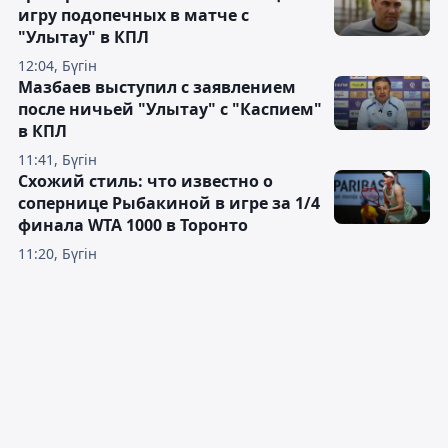
игру подопечных в матче с
"Улытау" в КПЛ
12:04, Бүгін
Мазбаев выступил с заявлением
после ничьей "Улытау" с "Каспием"
в КПЛ
11:41, Бүгін
Схожий стиль: что известно о
сопернице Рыбакиной в игре за 1/4
финала WTA 1000 в Торонто
11:20, Бүгін