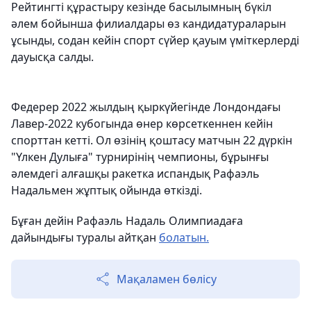
Рейтингті құрастыру кезінде басылымның бүкіл
әлем бойынша филиалдары өз кандидатураларын
ұсынды, содан кейін спорт сүйер қауым үміткерлерді
дауысқа салды.
Федерер 2022 жылдың қыркүйегінде Лондондағы
Лавер-2022 кубогында өнер көрсеткеннен кейін
спорттан кетті. Ол өзінің қоштасу матчын 22 дүркін
"Үлкен Дулыға" турнирінің чемпионы, бұрынғы
әлемдегі алғашқы ракетка испандық Рафаэль
Надальмен жұптық ойында өткізді.
Бұған дейін Рафаэль Надаль Олимпиадаға
дайындығы туралы айтқан
болатын.
Мақаламен бөлісу