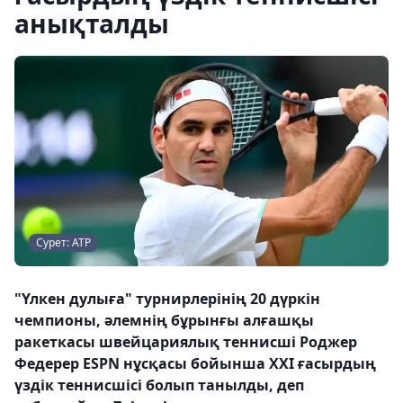
анықталды
Сурет: АТР
"Үлкен дулыға" турнирлерінің 20 дүркін
чемпионы, әлемнің бұрынғы алғашқы
ракеткасы швейцариялық теннисші Роджер
Федерер ESPN нұсқасы бойынша ХХІ ғасырдың
үздік теннисшісі болып танылды, деп