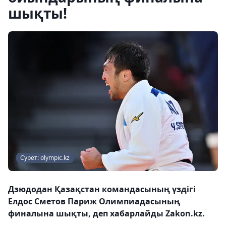
шықты!
Сурет: olympic.kz
Дзюдодан Қазақстан командасының үздігі
Елдос Сметов Париж Олимпиадасының
финалына шықты, деп хабарлайды Zakon.kz.