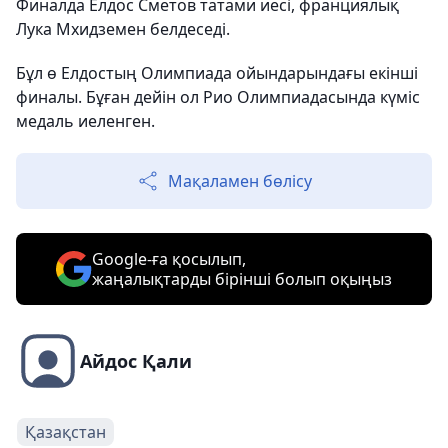
Финалда Елдос Сметов татами иесі, франциялық
Лука Мхидземен белдеседі.
Бұл ө Елдостың Олимпиада ойындарындағы екінші
финалы. Бұған дейін ол Рио Олимпиадасында күміс
медаль иеленген.
Мақаламен бөлісу
Google-ға қосылып,
жаңалықтарды бірінші болып оқыңыз
Айдос Қали
Қазақстан