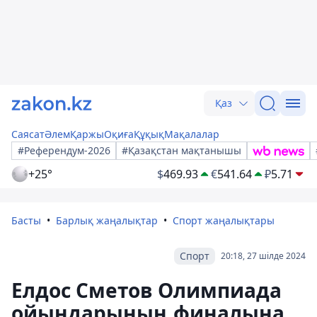
Қаз
Саясат
Әлем
Қаржы
Оқиға
Құқық
Мақалалар
#Референдум-2026
#Қазақстан мақтанышы
+25°
$
469.93
€
541.64
₽
5.71
Басты
Барлық жаңалықтар
Спорт жаңалықтары
Спорт
20:18, 27 шілде 2024
Елдос Сметов Олимпиада
ойындарының финалына