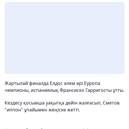
Жартылай финалда Елдос әлем әрі Еуропа
чемпионы, испаниялық Франсиско Гарригосты ұтты.
Кездесу қосымша уақытқа дейін жалғасып, Сметов
"иппон" ұпайымен жеңіске жетті.