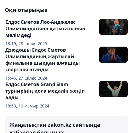
Оқи отырыңыз
Елдос Сметов Лос-Анджелес
Олимпиадасына қатысатынын
мәлімдеді
13:19, 28 шілде 2025
Дзюдошы Елдос Сметов
Олимпиаданың жартылай
финалына шыққан алғашқы
спортшы атанды
15:46, 27 шілде 2024
Елдос Сметов Grand Slam
турнирінің қола медалін жеңіп
алды
18:50, 10 мамыр 2024
Жаңалықтан zakon.kz сайтында
хабардар болыңыз: