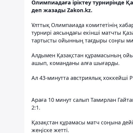
Олимпиадаға іріктеу турнирінде Қа
деп жазады Zakon.kz.
Ұлттық Олимпаиада комитетінің хаба
турнирі аясындағы екінші матчты Қаза
тартысты ойынның тағдыры соңғы ми
Алдымен Қазақстан құрамасының ой
ашып, команданы алға шығарды.
Ал 43-минутта австриялық хоккейші Ра
Араға 10 минут салып Тамирлан Гайта
2:1.
Қазақстан құрамасы матч соңына дейі
жеңіске жетті.