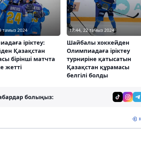
29 тамыз 2024
17:44, 22 тамыз 2024
адаға іріктеу:
Шайбалы хоккейден
йден Қазақстан
Олимпиадаға іріктеу
сы бірінші матчта
турниріне қатысатын
е жетті
Қазақстан құрамасы
белгілі болды
абардар болыңыз: