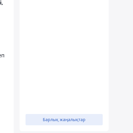
,
еп
Барлық жаңалықтар