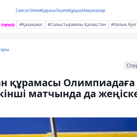
Саясат
Әлем
Қаржы
Оқиға
Құқық
Мақалалар
#Қазақмыс
#Салыстырмалы Қазақстан
#Халық бухг
тары
Спо
ан құрамасы Олимпиадаға
екінші матчында да жеңіск