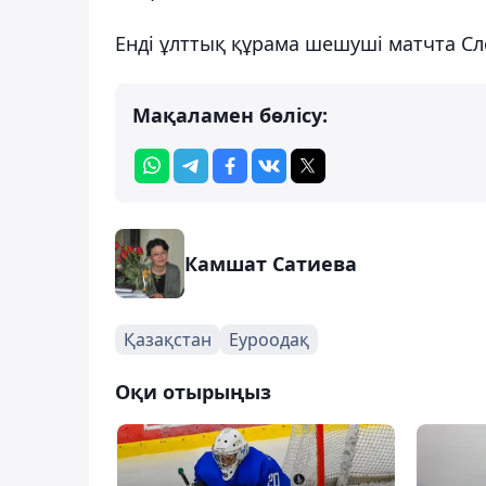
Енді ұлттық құрама шешуші матчта С
Мақаламен бөлісу:
Камшат Сатиева
Қазақстан
Еуроодақ
Оқи отырыңыз