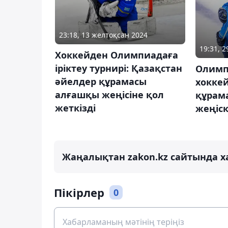
23:18, 13 желтоқсан 2024
19:31, 
Хоккейден Олимпиадаға
іріктеу турнирі: Қазақстан
Олимпи
әйелдер құрамасы
хокке
алғашқы жеңісіне қол
құрама
жеткізді
жеңіск
Жаңалықтан zakon.kz сайтында х
Пікірлер
0