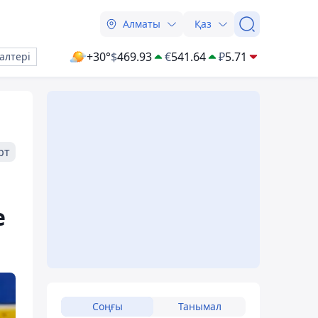
Алматы
Қаз
+30°
$
469.93
€
541.64
₽
5.71
алтері
рт
е
Соңғы
Танымал