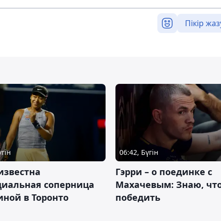
Пікір жаз
үгін
06:42, Бүгін
известна
Гэрри – о поединке с
циальная соперница
Махачевым: Знаю, что
ной в Торонто
победить