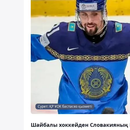
Сурет: ҚР ҰОК баспасөз қызметі
Шайбалы хоккейден Словакияның Б