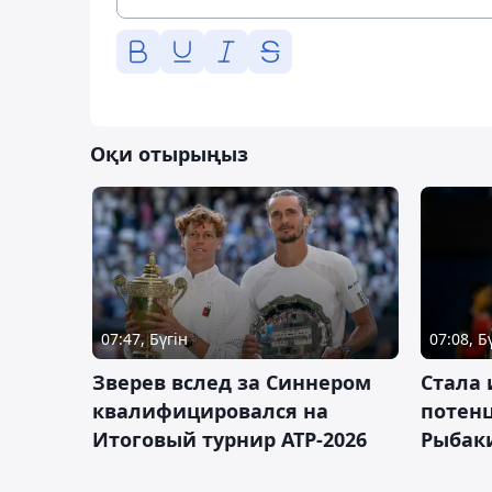
Оқи отырыңыз
07:47, Бүгін
07:08, Б
Зверев вслед за Синнером
Cтала 
квалифицировался на
потен
Итоговый турнир ATP-2026
Рыбаки