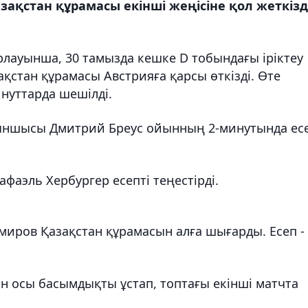
зақстан құрамасы екінші жеңісіне қол жеткізді
рлауынша, 30 тамызда кешке D тобындағы іріктеу
қстан құрамасы Австрияға қарсы өткізді. Өте
нуттарда шешілді.
ыншысы Дмитрий Бреус ойынның 2-минутында ес
фаэль Хербургер есепті теңестірді.
миров Қазақстан құрамасын алға шығарды. Есеп -
н осы басымдықты ұстап, топтағы екінші матчта