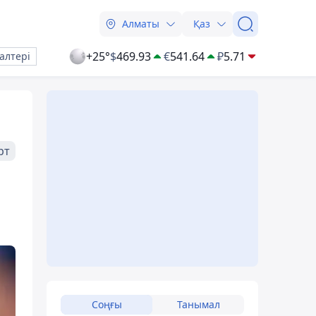
Алматы
Қаз
+25°
$
469.93
€
541.64
₽
5.71
алтері
рт
Соңғы
Танымал