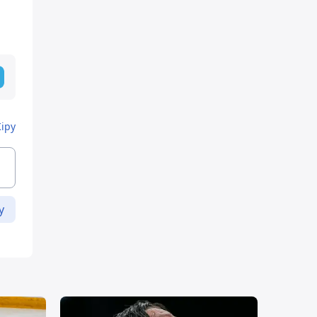
Кіру
у