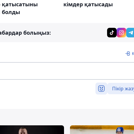
кімдер қатысады
р қатысатыны
і болды
абардар болыңыз:
Пікір жаз