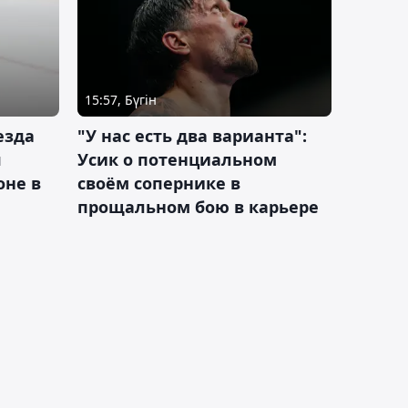
15:57, Бүгін
езда
"У нас есть два варианта":
я
Усик о потенциальном
оне в
своём сопернике в
прощальном бою в карьере