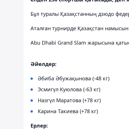
Бұл туралы Қазақстанның дзюдо фед
Аталған турнирде Қазақстан намысын
Abu Dhabi Grand Slam жарысына қатыс
Әйелдер:
Әбиба Әбужақынова (-48 кг)
Эсмигүл Куюлова (-63 кг)
Назгүл Маратова (+78 кг)
Карина Такиева (+78 кг)
Ерлер: