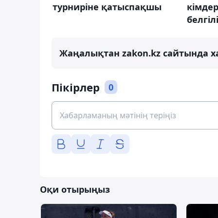
турниріне қатыспақшы
кімде
белгіл
Жаңалықтан zakon.kz сайтында х
Пікірлер
0
Оқи отырыңыз