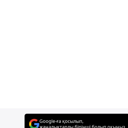
Google-ға қосылып,
жаңалықтарды бірінші болып оқыңыз