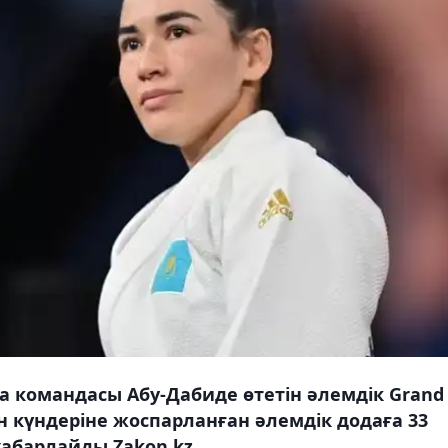
 командасы Абу-Дабиде өтетін әлемдік Grand
ан күндеріне жоспарланған әлемдік додаға 33
хабарлайды Zakon.kz.