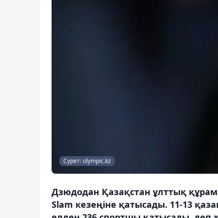
Сурет: olympic.kz
Дзюдодан Қазақстан ұлттық құрама
Slam кезеңіне қатысады. 11-13 қаз
елден 236 спортшы қатысады, деп 