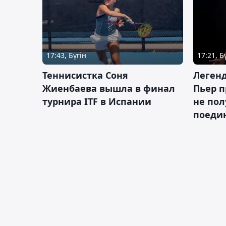
17:43, Бүгін
17:21, Б
Теннисистка Соня
Леген
Жиенбаева вышла в финал
Пьер п
турнира ITF в Испании
не пол
поеди