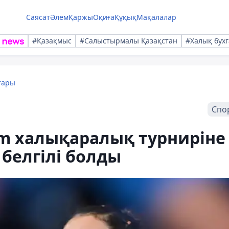
Саясат
Әлем
Қаржы
Оқиға
Құқық
Мақалалар
#Қазақмыс
#Салыстырмалы Қазақстан
#Халық бухг
тары
Спо
am халықаралық турниріне
белгілі болды