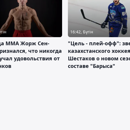
үгін
16:42, Бүгін
да ММА Жорж Сен-
"Цель - плей-офф": зв
ризнался, что никогда
казахстанского хокке
учал удовольствия от
Шестаков о новом сез
нков
составе "Барыса"