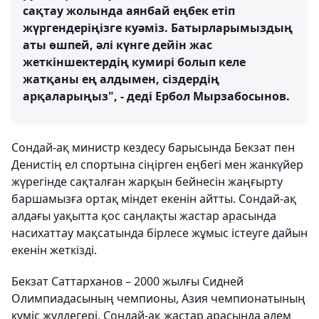
сақтау жолында аянбай еңбек етіп
жүргендеріңізге куәміз. Батырларымыздың
аты өшпей, әлі күнге дейін жас
жеткіншектердің кумирі болып келе
жатқаны ең алдымен, сіздердің
арқаларыңыз", - деді Ербол Мырзабосынов.
Сондай-ақ министр кездесу барысында Бекзат пен
Денистің ел спортына сіңірген еңбегі мен жанкүйер
жүрегінде сақталған жарқын бейнесін жаңғырту
баршамызға ортақ міндет екенін айтты. Сондай-ақ
алдағы уақытта қос саңлақты жастар арасында
насихаттау мақсатында бірлесе жұмыс істеуге дайын
екенін жеткізді.
Бекзат Саттарханов – 2000 жылғы Сидней
Олимпиадасының чемпионы, Азия чемпионатының
күміс жүлдегері. Сондай-ақ жастар арасында әлем