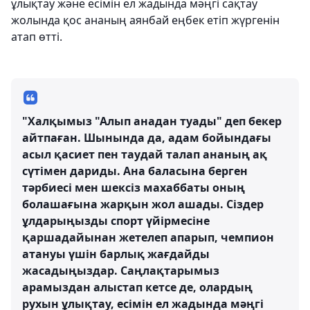
ұлықтау және есімін ел жадында мәңгі сақтау
жолында қос ананың аянбай еңбек етіп жүргенін
атап өтті.
"Халқымыз "Алып анадан туады" деп бекер
айтпаған. Шынында да, адам бойындағы
асыл қасиет пен таудай талап ананың ақ
сүтімен дариды. Ана баласына берген
тәрбиесі мен шексіз махаббаты оның
болашағына жарқын жол ашады. Сіздер
ұлдарыңызды спорт үйірмесіне
қаршадайынан жетелеп апарып, чемпион
атануы үшін барлық жағдайды
жасадыңыздар. Саңлақтарымыз
арамыздан алыстап кетсе де, олардың
рухын ұлықтау, есімін ел жадында мәңгі