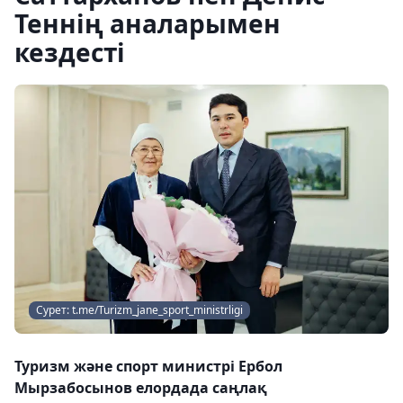
Теннің аналарымен
кездесті
Сурет: t.me/Turizm_jane_sport_ministrligi
Туризм және спорт министрі Ербол
Мырзабосынов елордада саңлақ