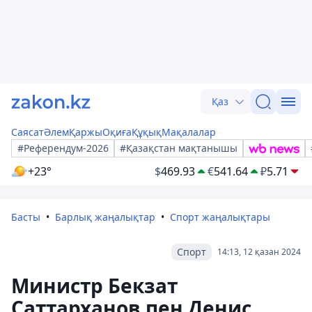
Қаз
Саясат
Әлем
Қаржы
Оқиға
Құқық
Мақалалар
#Референдум-2026
#Қазақстан мақтанышы
+23°
$
469.93
€
541.64
₽
5.71
Басты
Барлық жаңалықтар
Спорт жаңалықтары
Спорт
14:13, 12 қазан 2024
Министр Бекзат
Саттарханов пен Денис