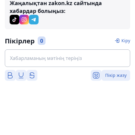
Жаңалықтан zakon.kz сайтында
хабардар болыңыз:
Пікірлер
0
Кіру
Пікір жазу