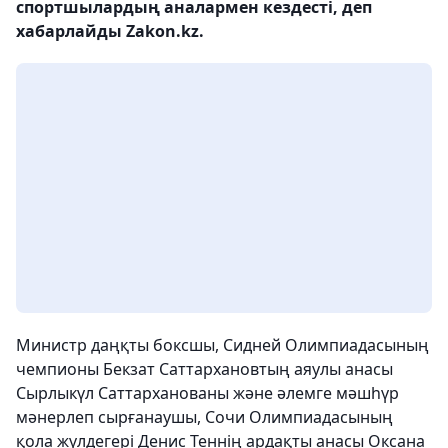
спортшылардың аналармен кездесті, деп
хабарлайды Zakon.kz.
Министр даңқты боксшы, Сидней Олимпиадасының
чемпионы Бекзат Саттархановтың аяулы анасы
Сырлыкүл Саттарханованы және әлемге мәшһүр
мәнерлеп сырғанаушы, Сочи Олимпиадасының
қола жүлдегері Денис Теннің ардақты анасы Оксана