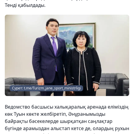
Тенді қабылдады.
Сурет: t.me/Turizm_jane_sport_ministrligi
Ведомство басшысы халықаралық аренада еліміздің
көк Туын көкте желбіретіп, Әнұранымызды
байрақты бәсекелерде шырқатқан саңлақтар
бүгінде арамыздан алыстап кетсе де, олардың рухын