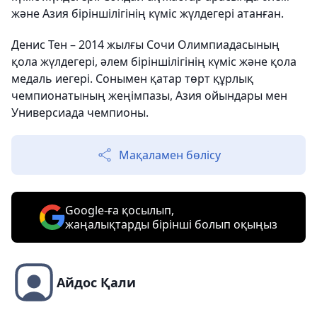
және Азия біріншілігінің күміс жүлдегері атанған.
Денис Тен – 2014 жылғы Сочи Олимпиадасының
қола жүлдегері, әлем біріншілігінің күміс және қола
медаль иегері. Сонымен қатар төрт құрлық
чемпионатының жеңімпазы, Азия ойындары мен
Универсиада чемпионы.
Мақаламен бөлісу
Google-ға қосылып,
жаңалықтарды бірінші болып оқыңыз
Айдос Қали