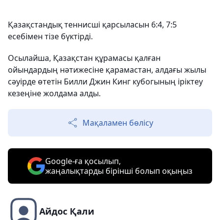
Қазақстандық теннисші қарсыласын 6:4, 7:5
есебімен тізе бүктірді.
Осылайша, Қазақстан құрамасы қалған
ойындардың нәтижесіне қарамастан, алдағы жылы
сәуірде өтетін Билли Джин Кинг кубогының іріктеу
кезеңіне жолдама алды.
Мақаламен бөлісу
Google-ға қосылып,
жаңалықтарды бірінші болып оқыңыз
Айдос Қали