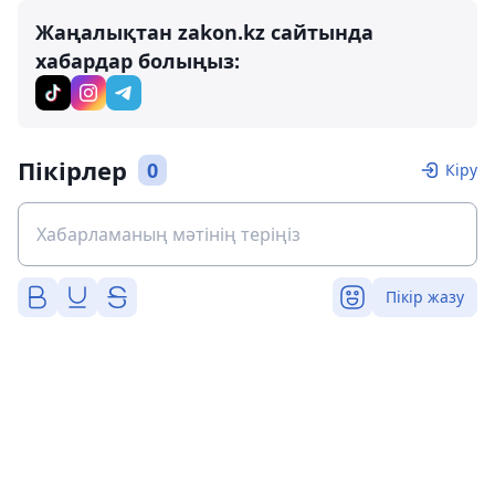
Жаңалықтан zakon.kz сайтында
хабардар болыңыз:
Пікірлер
0
Кіру
Пікір жазу