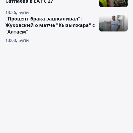
Сатпаева в EA FC 27
13:26, Бүгін
"Процент брака зашкаливал":
Жуковский о матче "Кызылжара" с
"Алтаем"
13:03, Бүгін