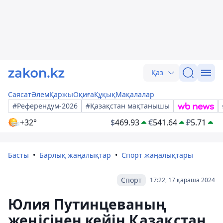
Қаз
Саясат
Әлем
Қаржы
Оқиға
Құқық
Мақалалар
#Референдум-2026
#Қазақстан мақтанышы
+32°
$
469.93
€
541.64
₽
5.71
Басты
Барлық жаңалықтар
Спорт жаңалықтары
Спорт
17:22, 17 қараша 2024
Юлия Путинцеваның
жеңісінен кейін Қазақстан