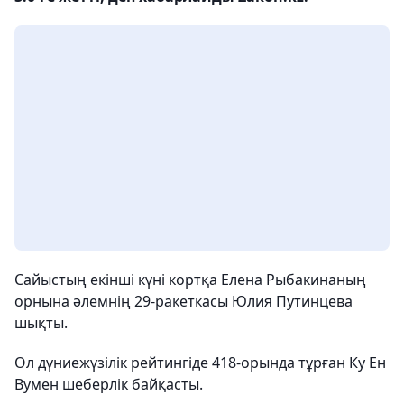
Сайыстың екінші күні кортқа Елена Рыбакинаның
орнына әлемнің 29-ракеткасы Юлия Путинцева
шықты.
Ол дүниежүзілік рейтингіде 418-орында тұрған Ку Ен
Вумен шеберлік байқасты.