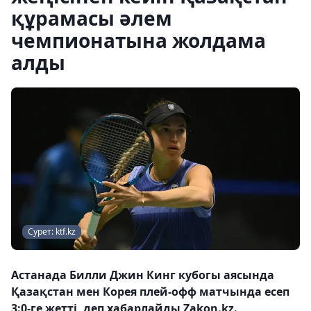
құрамасы әлем
чемпионатына жолдама
алды
Сурет: ktf.kz
Астанада Билли Джин Кинг кубогы аясында
Қазақстан мен Корея плей-офф матчында есеп
3:0-ге жетті, деп хабарлайды Zakon.kz.