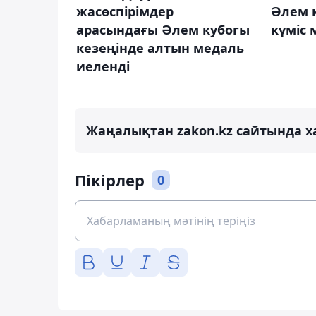
жасөспірімдер
Әлем 
арасындағы Әлем кубогы
күміс 
кезеңінде алтын медаль
иеленді
Жаңалықтан zakon.kz сайтында х
Пікірлер
0