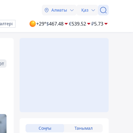
Алматы
Қаз
+29°
$
467.48
€
539.52
₽
5.73
алтері
рт
Соңғы
Танымал