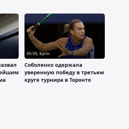
05:59, Бүгін
назвал
Соболенко одержала
лейшим
уверенную победу в третьем
ма
круге турнира в Торонто