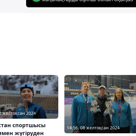
02 желтоқсан 2024
стан спортшысы
14:56, 08 желтоқсан 2024
имен жүгіруден