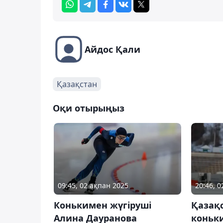
Айдос Қали
Қазақстан
Оқи отырыңыз
09:45, 02 ақпан 2025
20:46, 
Конькимен жүгіруші
Қазақ
Алина Дауранова
коньк