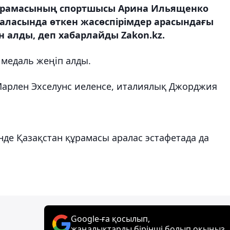
құрамасының спортшысы Арина Ильященко
ласында өткен жасөспірімдер арасындағы
 алды, деп хабарлайды Zakon.kz.
медаль жеңіп алды.
Марлен Эхселунс иеленсе, италиялық Джорджия
нде Қазақстан құрамасы аралас эстафетада да
Google-ға қосылып,
жаңалықтарды бірінші болып оқыңыз