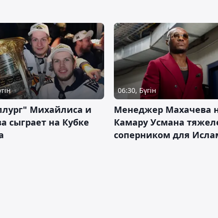
үгін
06:30, Бүгін
ллург" Михайлиса и
Менеджер Махачева 
а сыграет на Кубке
Камару Усмана тяже
а
соперником для Исла