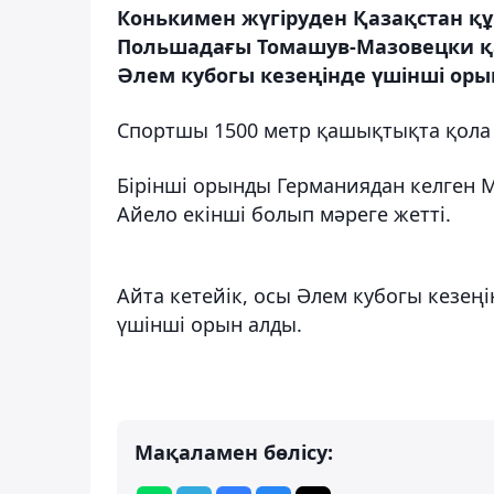
Конькимен жүгіруден Қазақстан 
Польшадағы Томашув-Мазовецки қа
Әлем кубогы кезеңінде үшінші орын
Спортшы 1500 метр қашықтықта қола 
Бірінші орынды Германиядан келген 
Айело екінші болып мәреге жетті.
Айта кетейік, осы Әлем кубогы кезеңі
үшінші орын алды.
Мақаламен бөлісу: