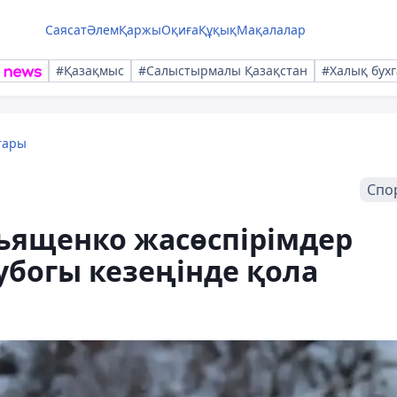
Саясат
Әлем
Қаржы
Оқиға
Құқық
Мақалалар
#Қазақмыс
#Салыстырмалы Қазақстан
#Халық бухг
тары
Спо
ьященко жасөспірімдер
богы кезеңінде қола