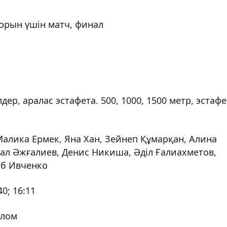
3-орын үшін матч, финал
дер, аралас эстафета. 500, 1000, 1500 метр, эстафе
алика Ермек, Яна Хан, Зейнеп Құмарқан, Алина
ал Әжғалиев, Денис Никиша, Әділ Ғалиахметов,
еб Ивченко
40; 16:11
алом