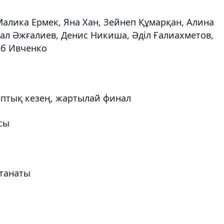
алика Ермек, Яна Хан, Зейнеп Құмарқан, Алина
ал Әжғалиев, Денис Никиша, Әділ Ғалиахметов,
еб Ивченко
Топтық кезең, жартылай финал
сы
танаты