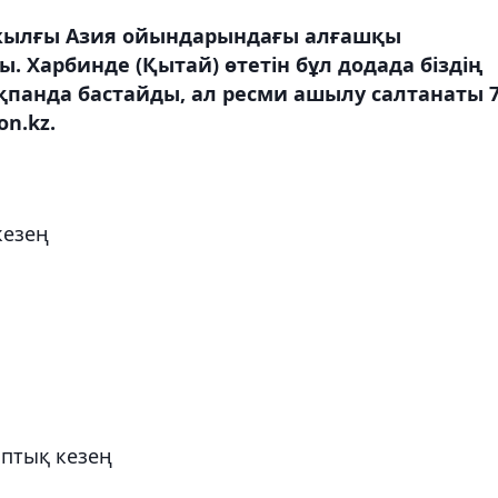
жылғы Азия ойындарындағы алғашқы
 Харбинде (Қытай) өтетін бұл додада біздің
ақпанда бастайды, ал ресми ашылу салтанаты 
n.kz.
кезең
оптық кезең