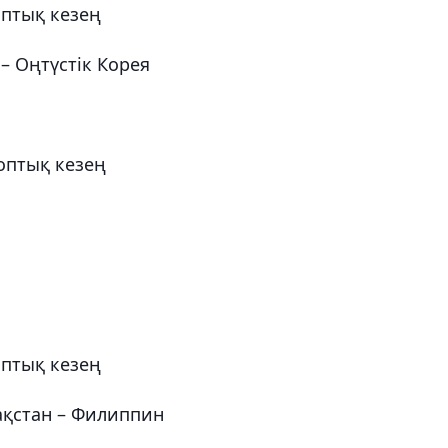
оптық кезең
 – Оңтүстік Корея
Топтық кезең
оптық кезең
зақстан – Филиппин