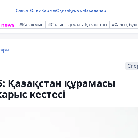
Саясат
Әлем
Қаржы
Оқиға
Құқық
Мақалалар
#Қазақмыс
#Салыстырмалы Қазақстан
#Халық бухг
тары
Спо
: Қазақстан құрамасы
рыс кестесі