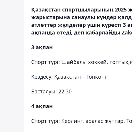
Қазақстан спортшыларының 2025 
жарыстарына санаулы күндер қалды.
атлеттер жүлделер үшін күресті 3 
ақпанда өтеді, деп хабарлайды Zako
3 ақпан
Спорт түрі: Шайбалы хоккей, топтық 
Кездесу: Қазақстан – Гонконг
Басталуы: 22:30
4 ақпан
Спорт түрі: Керлинг, аралас жұптар. Т