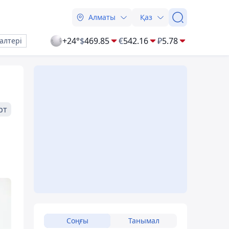
Алматы
Қаз
+24°
$
469.85
€
542.16
₽
5.78
алтері
рт
Соңғы
Танымал