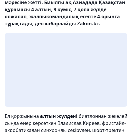
мәресіне жетті. Биылғы ақ Азиадада Қазақстан
құрамасы 4 алтын, 9 күміс, 7 қола жүлде
олжалап, жалпыкомандалық есепте 4-орынға
тұрақтады, деп хабарлайды Zakon.kz.
Ел қоржынына
алтын жүлдені
биатлоннан жекелей
сында өнер көрсеткен Владислав Киреев, фристайл-
акробатикадан синхронды секіруден, шорт-тректен