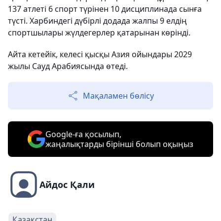
137 атлеті 6 спорт түрінен 10 дисциплинада сынға
түсті. Харбиндегі дүбірлі додада жалпы 9 елдің
спортшылары жүлдегерлер қатарынан көрінді.
Айта кетейік, келесі қысқы Азия ойындары 2029
жылы Сауд Арабиясында өтеді.
Мақаламен бөлісу
Google-ға қосылып,
жаңалықтарды бірінші болып оқыңыз
Айдос Қали
Қазақстан