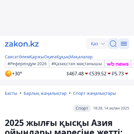
Қаз
Саясат
Әлем
Қаржы
Оқиға
Құқық
Мақалалар
#Референдум-2026
#Қазақстан мақтанышы
+30°
$
467.48
€
539.52
₽
5.73
Басты
Барлық жаңалықтар
Спорт жаңалықтары
Спорт
18:28, 14 ақпан 2025
2025 жылғы қысқы Азия
ойындары мәресіне жетті: