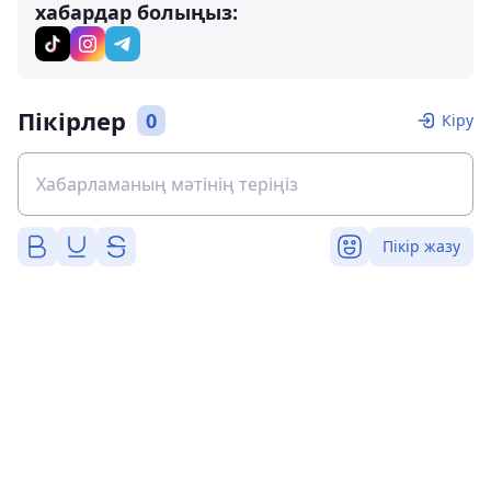
хабардар болыңыз:
Пікірлер
0
Кіру
Пікір жазу