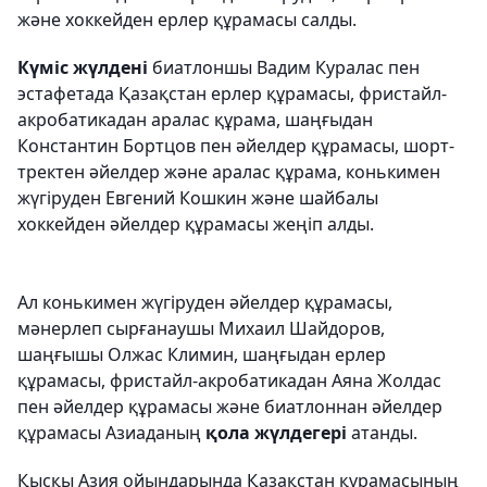
және хоккейден ерлер құрамасы салды.
Күміс жүлдені
биатлоншы Вадим Куралас пен
эстафетада Қазақстан ерлер құрамасы, фристайл-
акробатикадан аралас құрама, шаңғыдан
Константин Бортцов пен әйелдер құрамасы, шорт-
тректен әйелдер және аралас құрама, конькимен
жүгіруден Евгений Кошкин және шайбалы
хоккейден әйелдер құрамасы жеңіп алды.
Ал конькимен жүгіруден әйелдер құрамасы,
мәнерлеп сырғанаушы Михаил Шайдоров,
шаңғышы Олжас Климин, шаңғыдан ерлер
құрамасы, фристайл-акробатикадан Аяна Жолдас
пен әйелдер құрамасы және биатлоннан әйелдер
құрамасы Азиаданың
қола жүлдегері
атанды.
Қысқы Азия ойындарында Қазақстан құрамасының