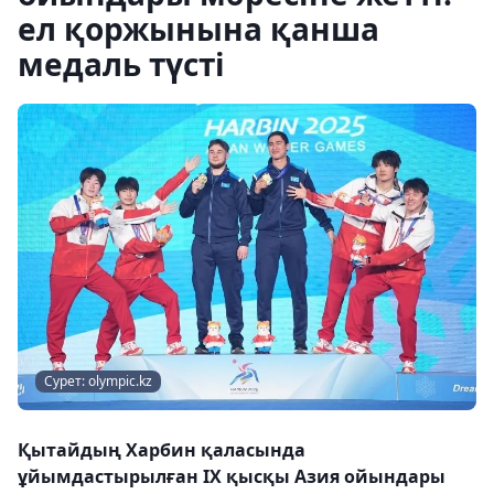
ел қоржынына қанша
медаль түсті
Сурет: olympic.kz
Қытайдың Харбин қаласында
ұйымдастырылған IX қысқы Азия ойындары