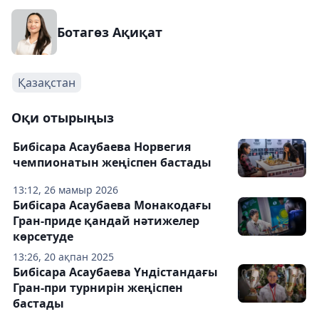
Ботагөз Ақиқат
Қазақстан
Оқи отырыңыз
Бибісара Асаубаева Норвегия
чемпионатын жеңіспен бастады
13:12, 26 мамыр 2026
Бибісара Асаубаева Монакодағы
Гран-приде қандай нәтижелер
көрсетуде
13:26, 20 ақпан 2025
Бибісара Асаубаева Үндістандағы
Гран-при турнирін жеңіспен
бастады