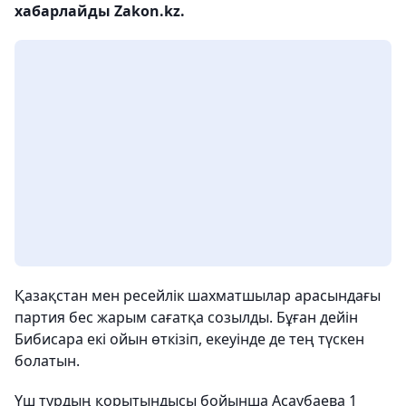
хабарлайды Zakon.kz.
Қазақстан мен ресейлік шахматшылар арасындағы
партия бес жарым сағатқа созылды. Бұған дейін
Бибисара екі ойын өткізіп, екеуінде де тең түскен
болатын.
Үш турдың қорытындысы бойынша Асаубаева 1