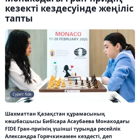
кезекті кездесуінде жеңіліс
тапты
Сурет: fide
Шахматтан Қазақстан құрамасының
көшбасшысы Бибісара Асаубаева Монакодағы
FIDE Гран-приінің үшінші турында ресейлік
Александра Горячкинамен кездесті, деп