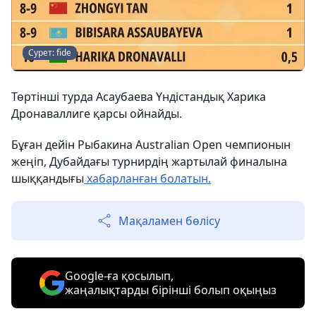
Сурет: fide
Төртінші турда Асаубаева Үндістандық Харика
Дронаваллиге қарсы ойнайды.
Бұған дейін Рыбакина Australian Open чемпионын
жеңіп, Дубайдағы турнирдің жартылай финалына
шыққандығы
хабарланған болатын.
Мақаламен бөлісу
Google-ға қосылып,
жаңалықтарды бірінші болып оқыңыз