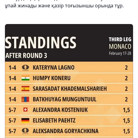
ұпай жинады және қазір тоғызыншы орында тұр.