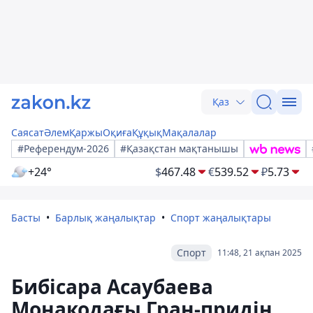
Қаз
Саясат
Әлем
Қаржы
Оқиға
Құқық
Мақалалар
#Референдум-2026
#Қазақстан мақтанышы
+24°
$
467.48
€
539.52
₽
5.73
Басты
Барлық жаңалықтар
Спорт жаңалықтары
Спорт
11:48, 21 ақпан 2025
Бибісара Асаубаева
Монакодағы Гран-придің