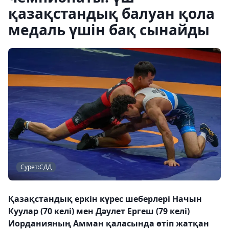
қазақстандық балуан қола
медаль үшін бақ сынайды
Сурет:СДД
Қазақстандық еркін күрес шеберлері Начын
Куулар (70 келі) мен Дәулет Ергеш (79 келі)
Иорданияның Амман қаласында өтіп жатқан