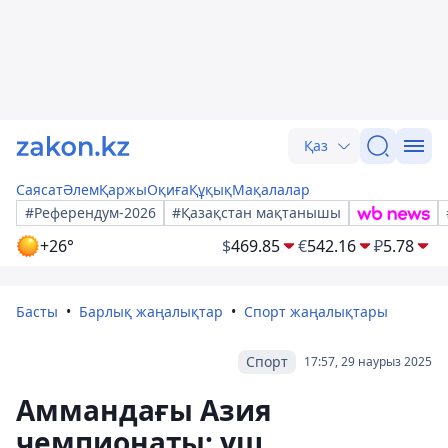
Қаз
Саясат
Әлем
Қаржы
Оқиға
Құқық
Мақалалар
#Референдум-2026
#Қазақстан мақтанышы
+26°
$
469.85
€
542.16
₽
5.78
Басты
Барлық жаңалықтар
Спорт жаңалықтары
Спорт
17:57, 29 наурыз 2025
Аммандағы Азия
чемпионаты: үш