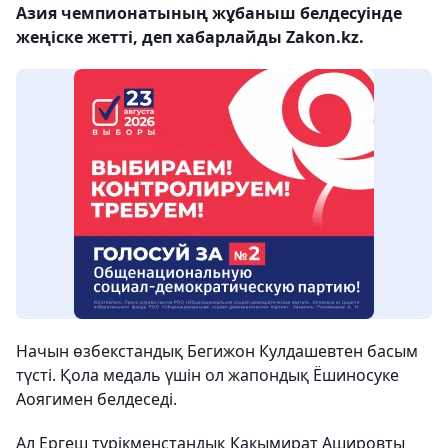
Азия чемпионатының жұбаныш белдесуінде
жеңіске жетті, деп хабарлайды Zakon.kz.
Начын өзбекстандық Бегижон Кулдашевтен басым
түсті. Қола медаль үшін ол жапондық Ёшиносуке
Аоягимен белдеседі.
Ал Ергеш түрікменстандық Какымират Ашировты