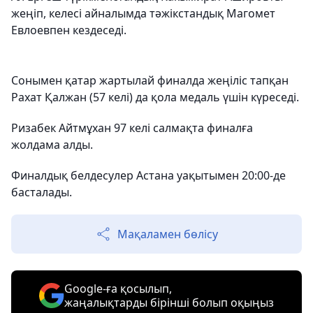
жеңіп, келесі айналымда тәжікстандық Магомет
Евлоевпен кездеседі.
Сонымен қатар жартылай финалда жеңіліс тапқан
Рахат Қалжан (57 келі) да қола медаль үшін күреседі.
Ризабек Айтмұхан 97 келі салмақта финалға
жолдама алды.
Финалдық белдесулер Астана уақытымен 20:00-де
басталады.
Мақаламен бөлісу
Google-ға қосылып,
жаңалықтарды бірінші болып оқыңыз