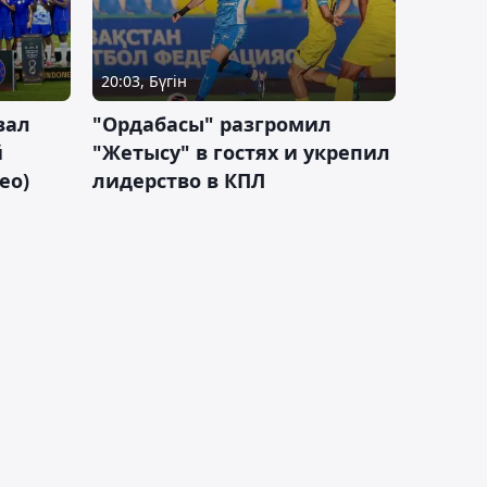
20:03, Бүгін
вал
"Ордабасы" разгромил
й
"Жетысу" в гостях и укрепил
ео)
лидерство в КПЛ