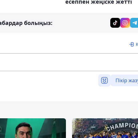
есеппен жеңіске жетті
абардар болыңыз:
Пікір жаз