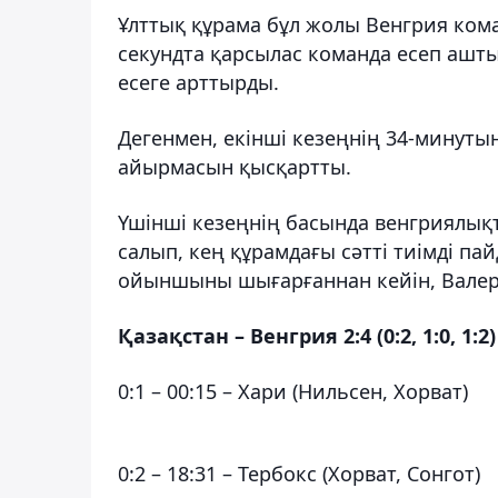
Ұлттық құрама бұл жолы Венгрия кома
секундта қарсылас команда есеп ашты
есеге арттырды.
Дегенмен, екінші кезеңнің 34-минут
айырмасын қысқартты.
Үшінші кезеңнің басында венгриялықт
салып, кең құрамдағы сәтті тиімді 
ойыншыны шығарғаннан кейін, Валер
Қазақстан – Венгрия 2:4 (0:2, 1:0, 1:2)
0:1 – 00:15 – Хари (Нильсен, Хорват)
0:2 – 18:31 – Тербокс (Хорват, Сонгот)