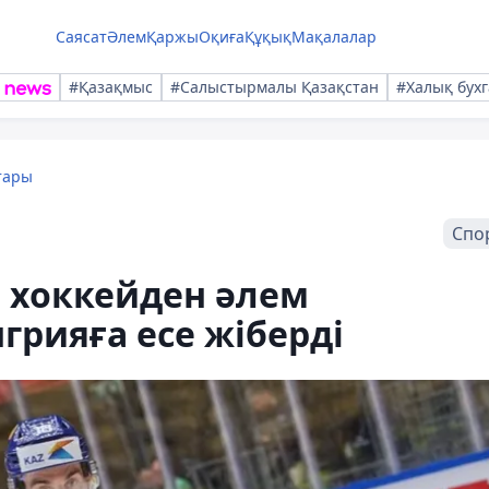
Саясат
Әлем
Қаржы
Оқиға
Құқық
Мақалалар
#Қазақмыс
#Салыстырмалы Қазақстан
#Халық бухг
тары
Спо
 хоккейден әлем
рияға есе жіберді