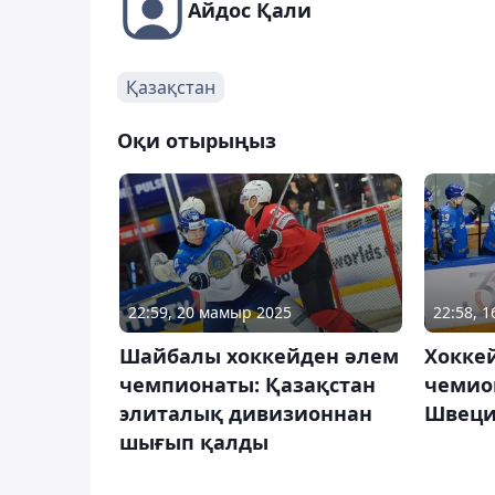
Айдос Қали
Қазақстан
Оқи отырыңыз
22:59, 20 мамыр 2025
22:58, 
Шайбалы хоккейден әлем
Хокке
чемпионаты: Қазақстан
чемио
элиталық дивизионнан
Швеция
шығып қалды