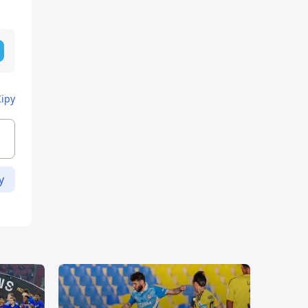
Кіру
у