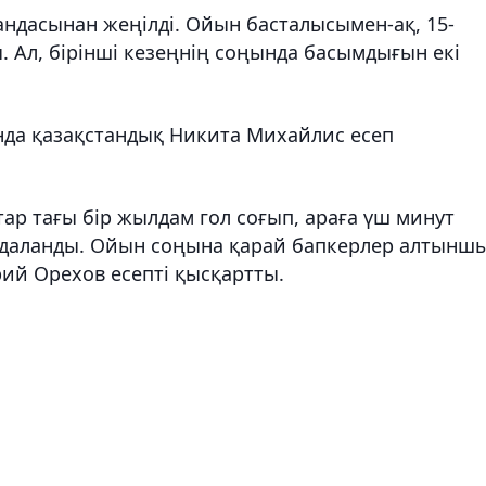
ндасынан жеңілді. Ойын басталысымен-ақ, 15-
. Ал, бірінші кезеңнің соңында басымдығын екі
ында қазақстандық Никита Михайлис есеп
ар тағы бір жылдам гол соғып, араға үш минут
пайдаланды. Ойын соңына қарай бапкерлер алтынш
ий Орехов есепті қысқартты.