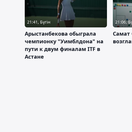
21:41, Бүгін
21:06, Б
Арыстанбекова обыграла
Самат
чемпионку "Уимблдона" на
возгла
пути к двум финалам ITF в
Астане