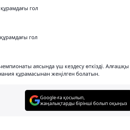
қ құрамдағы гол
қ құрамдағы гол
чемпионаты аясында үш кездесу өткізді. Алғашқы
мания құрамасынан жеңілген болатын.
Google-ға қосылып,
жаңалықтарды бірінші болып оқыңыз