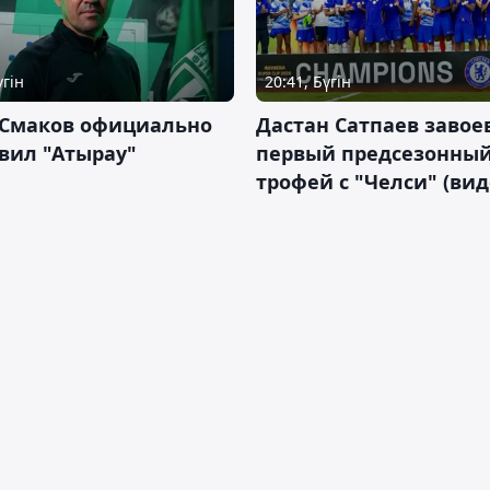
үгін
20:41, Бүгін
 Смаков официально
Дастан Сатпаев завое
вил "Атырау"
первый предсезонны
трофей с "Челси" (вид