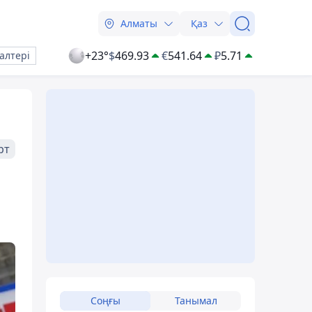
Алматы
Қаз
+23°
$
469.93
€
541.64
₽
5.71
алтері
рт
Соңғы
Танымал