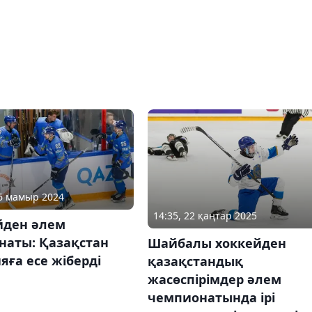
16 мамыр 2024
14:35, 22 қаңтар 2025
йден әлем
наты: Қазақстан
Шайбалы хоккейден
ға есе жіберді
қазақстандық
жасөспірімдер әлем
чемпионатында ірі