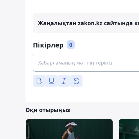
Жаңалықтан zakon.kz сайтында х
Пікірлер
0
Оқи отырыңыз