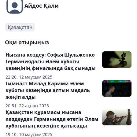
Айдос Қали
Қазақстан
Оқи отырыңыз
Нысана көздеу: Софья Шульженко
Германиядағы Әлем кубогы
кезеңінің финалында бақ сынады
22:20, 12 маусым 2025
Гимнаст Милад Карими Әлем
кубогы кезеңінде алтын медаль
жеңіп алды
20:51, 22 ақпан 2025
Қазақстан құрамасы нысана
көздеуден Германияда өтетін Әлем
кубогының кезеңіне қатысады
19:10, 10 маусым 2025