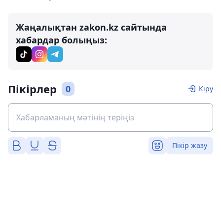
Жаңалықтан zakon.kz сайтында
хабардар болыңыз:
Пікірлер
0
Кіру
Пікір жазу