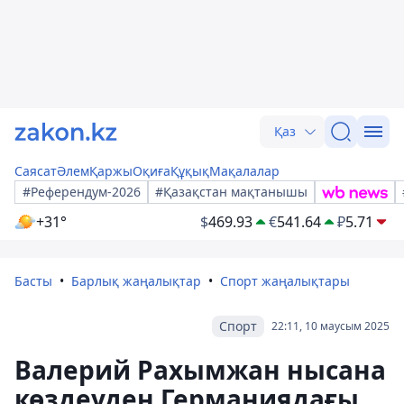
Қаз
Саясат
Әлем
Қаржы
Оқиға
Құқық
Мақалалар
#Референдум-2026
#Қазақстан мақтанышы
+31°
$
469.93
€
541.64
₽
5.71
Басты
Барлық жаңалықтар
Спорт жаңалықтары
Спорт
22:11, 10 маусым 2025
Валерий Рахымжан нысана
көздеуден Германиядағы