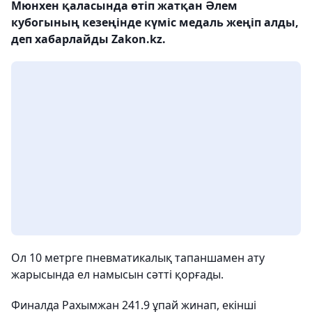
Мюнхен қаласында өтіп жатқан Әлем
кубогының кезеңінде күміс медаль жеңіп алды,
деп хабарлайды Zakon.kz.
Ол 10 метрге пневматикалық тапаншамен ату
жарысында ел намысын сәтті қорғады.
Финалда Рахымжан 241.9 ұпай жинап, екінші