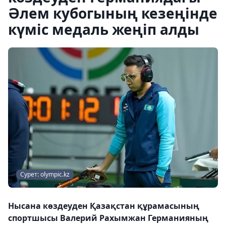
Әлем кубогының кезеңінде
күміс медаль жеңіп алды
Сурет: olympic.kz
Нысана көздеуден Қазақстан құрамасының
спортшысы Валерий Рахымжан Германияның