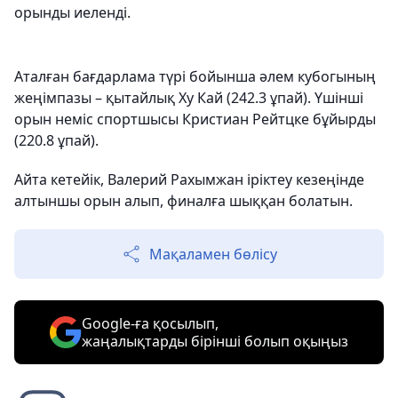
орынды иеленді.
Аталған бағдарлама түрі бойынша әлем кубогының
жеңімпазы – қытайлық Ху Кай (242.3 ұпай). Үшінші
орын неміс спортшысы Кристиан Рейтцке бұйырды
(220.8 ұпай).
Айта кетейік, Валерий Рахымжан іріктеу кезеңінде
алтыншы орын алып, финалға шыққан болатын.
Мақаламен бөлісу
Google-ға қосылып,
жаңалықтарды бірінші болып оқыңыз