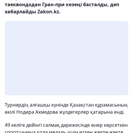
таеквондодан Гран-при кезеңі басталды, деп
хабарлайды Zakon.kz.
Турнирдің алғашқы күнінде Қазақстан құрамасының
өкілі Нодира Ахмедова жүлдегерлер қатарына енді.
49 келіге дейінгі салмақ дәрежесінде өнер көрсеткен
спортшымыз қола медаль үшін өткен жекпе-жекте