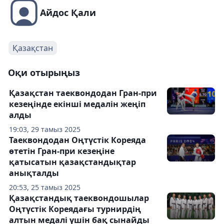
Айдос Қали
Қазақстан
Оқи отырыңыз
Қазақстан таеквондодан Гран-при
кезеңінде екінші медалін жеңіп
алды
19:03, 29 тамыз 2025
Таеквондодан Оңтүстік Кореяда
өтетін Гран-при кезеңіне
қатысатын қазақстандықтар
анықталды
20:53, 25 тамыз 2025
Қазақстандық таеквондошылар
Оңтүстік Кореядағы турнирдің
алтын медалі үшін бақ сынайды