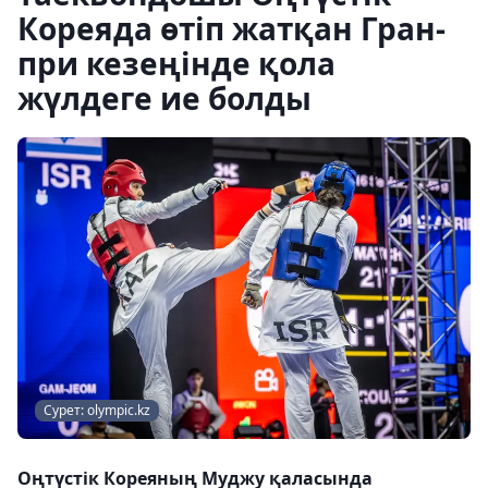
Кореяда өтіп жатқан Гран-
при кезеңінде қола
жүлдеге ие болды
Сурет: olympic.kz
Оңтүстік Кореяның Муджу қаласында