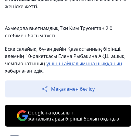
жеңіске жетті.
Ахмедова вьетнамдық Тхи Ким Труонгтан 2:0
есебімен басым түсті
Еске салайық, бұған дейін Қазақстанның бірінші,
әлемнің 10-ракеткасы Елена Рыбакина АҚШ ашық
чемпионатының
үшінші айналымына шыққанын
хабарлаған едік.
Мақаламен бөлісу
Google-ға қосылып,
жаңалықтарды бірінші болып оқыңыз