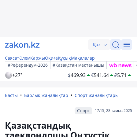
Қаз
Саясат
Әлем
Қаржы
Оқиға
Құқық
Мақалалар
#Референдум-2026
#Қазақстан мақтанышы
+27°
$
469.93
€
541.64
₽
5.71
Басты
Барлық жаңалықтар
Спорт жаңалықтары
Спорт
17:15, 28 тамыз 2025
Қазақстандық
таеквондошы Оңтүстік