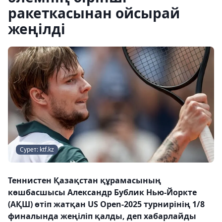
ракеткасынан ойсырай
жеңілді
Сурет: ktf.kz
Теннистен Қазақстан құрамасының
көшбасшысы Александр Бублик Нью-Йоркте
(АҚШ) өтіп жатқан US Open-2025 турнирінің 1/8
финалында жеңіліп қалды, деп хабарлайды