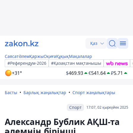
Қаз
Саясат
Әлем
Қаржы
Оқиға
Құқық
Мақалалар
#Референдум-2026
#Қазақстан мақтанышы
+31°
$
469.93
€
541.64
₽
5.71
Басты
Барлық жаңалықтар
Спорт жаңалықтары
Спорт
17:07, 02 қыркүйек 2025
Александр Бублик АҚШ-та
әлемнің бірінші