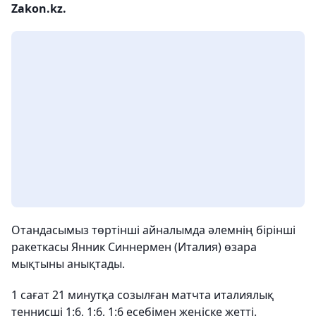
Zakon.kz.
Отандасымыз төртінші айналымда әлемнің бірінші
ракеткасы Янник Синнермен (Италия) өзара
мықтыны анықтады.
1 сағат 21 минутқа созылған матчта италиялық
теннисші 1:6, 1:6, 1:6 есебімен жеңіске жетті.