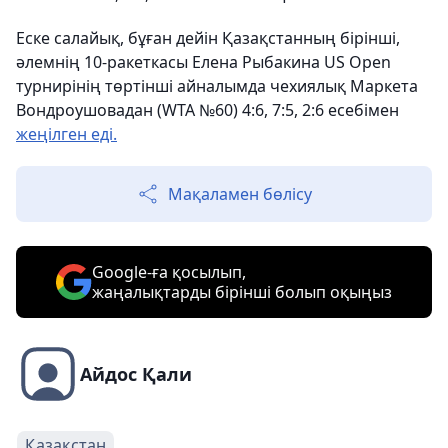
Еске салайық, бұған дейін Қазақстанның бірінші,
әлемнің 10-ракеткасы Елена Рыбакина US Open
турнирінің төртінші айналымда чехиялық Маркета
Вондроушовадан (WTA №60) 4:6, 7:5, 2:6 есебімен
жеңілген еді.
Мақаламен бөлісу
Google-ға қосылып,
жаңалықтарды бірінші болып оқыңыз
Айдос Қали
Қазақстан