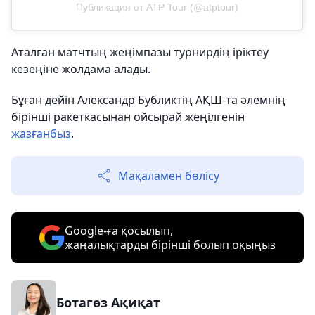
Публикация от ATP Tour (@atptour)
Аталған матчтың жеңімпазы турнирдің іріктеу
кезеңіне жолдама алады.
Бұған дейін Александр Бубликтің АҚШ-та әлемнің
бірінші ракеткасынан ойсырай жеңілгенін
жазғанбыз
.
Мақаламен бөлісу
Google-ға қосылып,
жаңалықтарды бірінші болып оқыңыз
Ботагөз Ақиқат