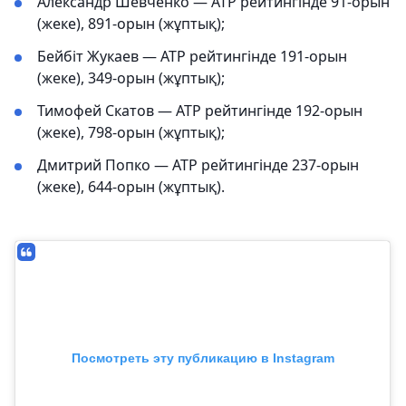
Александр Шевченко — ATP рейтингінде 91-орын
(жеке), 891-орын (жұптық);
Бейбіт Жукаев — ATP рейтингінде 191-орын
(жеке), 349-орын (жұптық);
Тимофей Скатов — ATP рейтингінде 192-орын
(жеке), 798-орын (жұптық);
Дмитрий Попко — ATP рейтингінде 237-орын
(жеке), 644-орын (жұптық).
Посмотреть эту публикацию в Instagram