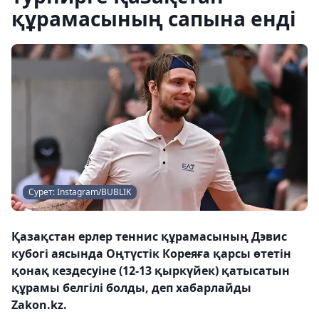
құрамасының сапына енді
Сурет: Instagram/BUBLIK
Қазақстан ерлер теннис құрамасының Дэвис
кубогі аясында Оңтүстік Кореяға қарсы өтетін
қонақ кездесуіне (12-13 қыркүйек) қатысатын
құрамы белгілі болды, деп хабарлайды
Zakon.kz.