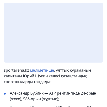
sportarena.kz
мәліметінше
, ұлттық құраманың
капитаны Юрий Щукин келесі қазақстандық
спортшыларды таңдады:
Александр Бублик — ATP рейтингінде 24-орын
(жеке), 586-орын (жұптық);