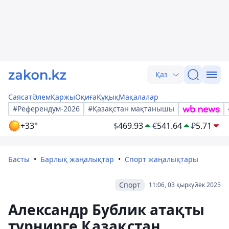
Қаз
Саясат
Әлем
Қаржы
Оқиға
Құқық
Мақалалар
#Референдум-2026
#Қазақстан мақтанышы
+33°
$
469.93
€
541.64
₽
5.71
Басты
Барлық жаңалықтар
Спорт жаңалықтары
Спорт
11:06, 03 қыркүйек 2025
Александр Бублик атақты
турнирге Қазақстан