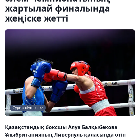
жартылай финалында
жеңіске жетті
Сурет: olympic.kz
Қазақстандық боксшы Алуа Балқыбекова
Ұлыбританияның Ливерпуль қаласында өтіп