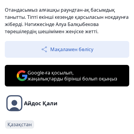
Отандасымыз алғашқы раундтан-ақ басымдық
танытты. Тіпті екінші кезеңде қарсыласын нокдаунға
жіберді. Нәтижесінде Алуа Балқыбекова
төрешілердің шешімімен жеңіске жетті.
Мақаламен бөлісу
Google-ға қосылып,
жаңалықтарды бірінші болып оқыңыз
Айдос Қали
Қазақстан