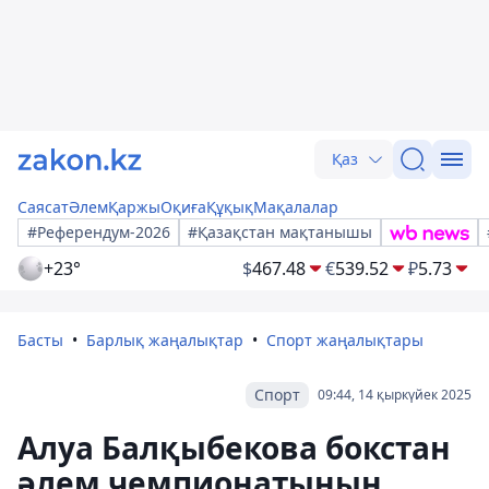
Қаз
Саясат
Әлем
Қаржы
Оқиға
Құқық
Мақалалар
#Референдум-2026
#Қазақстан мақтанышы
+23°
$
467.48
€
539.52
₽
5.73
Басты
Барлық жаңалықтар
Спорт жаңалықтары
Спорт
09:44, 14 қыркүйек 2025
Алуа Балқыбекова бокстан
әлем чемпионатының