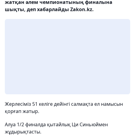
жатқан әлем чемпионатының финалына
шықты, деп хабарлайды Zakon.kz.
Жерлесіміз 51 келіге дейінгі салмақта ел намысын
қорғап жатыр.
Алуа 1/2 финалда қытайлық Ци Синьюймен
жұдырықтасты.