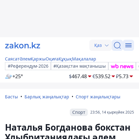
Қаз
Саясат
Әлем
Қаржы
Оқиға
Құқық
Мақалалар
#Референдум-2026
#Қазақстан мақтанышы
+25°
$
467.48
€
539.52
₽
5.73
Басты
Барлық жаңалықтар
Спорт жаңалықтары
Спорт
23:56, 14 қыркүйек 2025
Наталья Богданова бокстан
Ұлыбританиядағы әлем