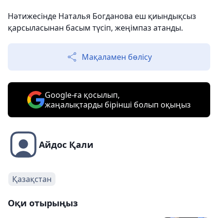
Нәтижесінде Наталья Богданова еш қиындықсыз
қарсыласынан басым түсіп, жеңімпаз атанды.
Мақаламен бөлісу
Google-ға қосылып,
жаңалықтарды бірінші болып оқыңыз
Айдос Қали
Қазақстан
Оқи отырыңыз