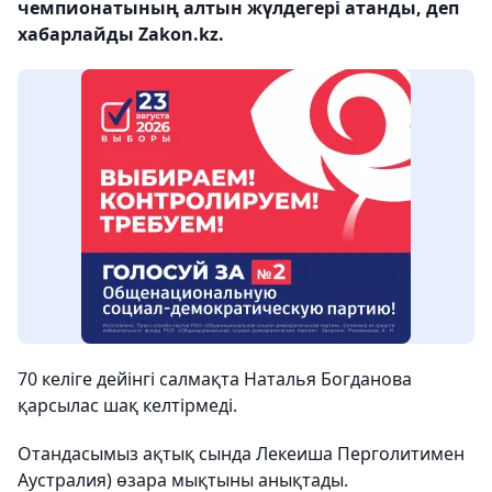
чемпионатының алтын жүлдегері атанды, деп
хабарлайды Zakon.kz.
70 келіге дейінгі салмақта Наталья Богданова
қарсылас шақ келтірмеді.
Отандасымыз ақтық сында Лекеиша Перголитимен
Аустралия) өзара мықтыны анықтады.