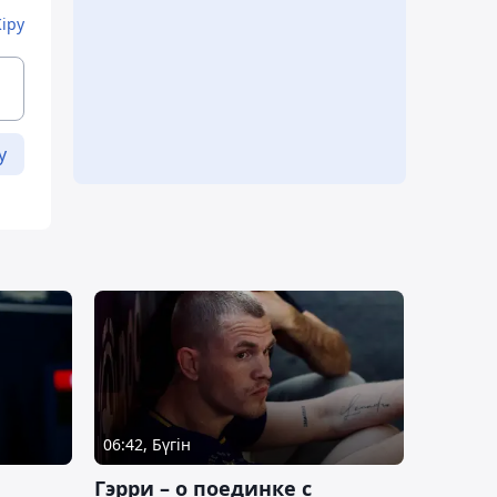
Кіру
у
06:42, Бүгін
Гэрри – о поединке с