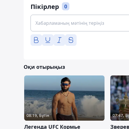
Пікірлер
0
Оқи отырыңыз
08:19, Бүгін
07:47, Б
Легенда UFC Кормье
Зверев