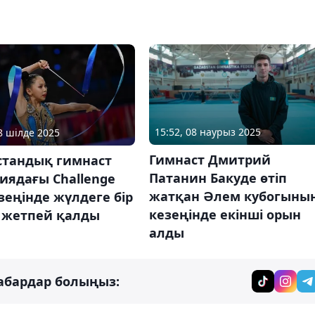
15:52, 08 наурыз 2025
28 шілде 2025
Гимнаст Дмитрий
стандық гимнаст
Патанин Бакуде өтіп
иядағы Challenge
жатқан Әлем кубогыны
зеңінде жүлдеге бір
кезеңінде екінші орын
 жетпей қалды
алды
абардар болыңыз: