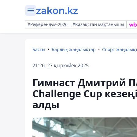
#Референдум-2026
#Қазақстан мақтанышы
Басты
Барлық жаңалықтар
Спорт жаңалық
21:26, 27 қыркүйек 2025
Гимнаст Дмитрий П
Challenge Cup кезе
алды