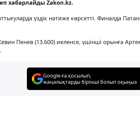
еп хабарлайды Zakon.kz.
аттығуларда үздік нәтиже көрсетті. Финалда Пата
вин Пенев (13.600) иеленсе, үшінші орынға Арте
.
Google-ға қосылып,
жаңалықтарды бірінші болып оқыңыз