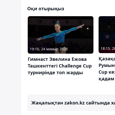
Оқи отырыңыз
18:15, 
19:10, 24 мамыр 2026
Қазақ
Гимнаст Эвелина Ежова
Румын
Ташкенттегі Challenge Cup
Cup ке
турнирінде топ жарды
қадам
Жаңалықтан zakon.kz сайтында х