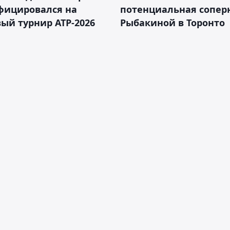
фицировался на
потенциальная сопер
ый турнир ATP-2026
Рыбакиной в Торонто