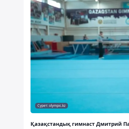
Сурет: olympic.kz
Қазақстандық гимнаст Дмитрий Пат