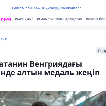
Саясат
Әлем
Қаржы
Оқиға
Құқық
Мақалалар
#Қазақмыс
#Салыстырмалы Қазақстан
#Халық бухг
тары
Спо
атанин Венгриядағы
ңінде алтын медаль жеңіп