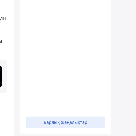
нин
м
Барлық жаңалықтар