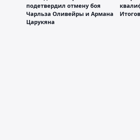
подетвердил отмену боя
квали
Чарльза Оливейры и Армана
Итогов
Царукяна