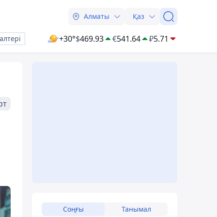
Алматы
Қаз
+30°
$
469.93
€
541.64
₽
5.71
алтері
рт
Соңғы
Танымал