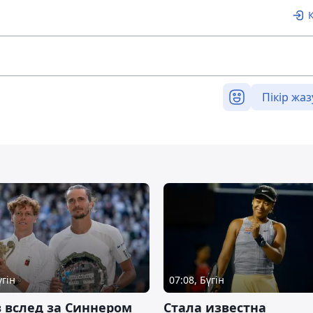
Пікір жаз
үгін
07:08, Бүгін
 вслед за Синнером
Cтала известна