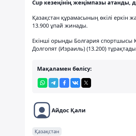
Cup кезеңінің жеңімпазы атанды, д
Қазақстан құрамасының өкілі еркін ж
13.900 ұпай жинады.
Екінші орынды Болгария спортшысы Ке
Долгопят (Израиль) (13.200) тұрақтады
Мақаламен бөлісу:
Айдос Қали
Қазақстан