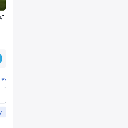
д"
Кіру
у