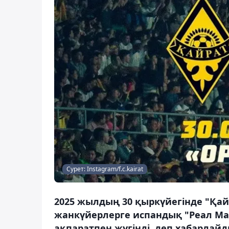
Сурет: Instagram/f.c.kairat
2025 жылдың 30 қыркүйегінде "Қай
жанкүйерлерге испандық "Реал Ма
ақпаратпен жүгінді, деп хабарлайд