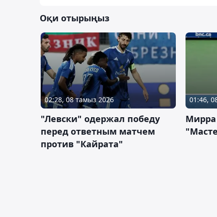
Оқи отырыңыз
02:28, 08 тамыз 2026
01:46, 
"Левски" одержал победу
Мирра
перед ответным матчем
"Масте
против "Кайрата"