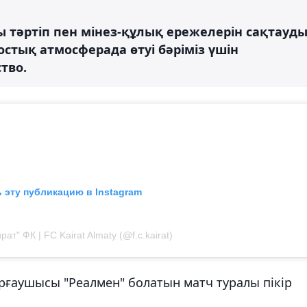
 тәртіп пен мінез-құлық ережелерін сақтауд
 достық атмосферада өтуі бәріміз үшін
тво.
 эту публикацию в Instagram
ат" ФК | FC Kairat Almaty (@f.c.kairat)
рғаушысы "Реалмен" болатын матч туралы пікір