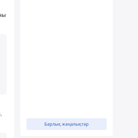
чы
.
Барлық жаңалықтар