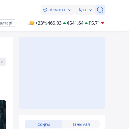
Алматы
Қаз
+23°
$
469.93
€
541.64
₽
5.71
алтері
рт
ы
Соңғы
Танымал