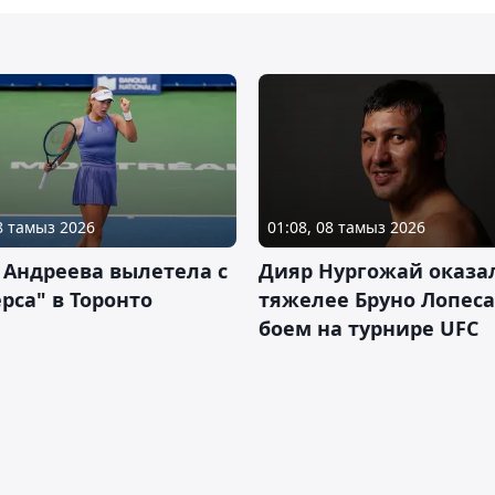
08 тамыз 2026
01:08, 08 тамыз 2026
 Андреева вылетела с
Дияр Нургожай оказа
рса" в Торонто
тяжелее Бруно Лопеса
боем на турнире UFC