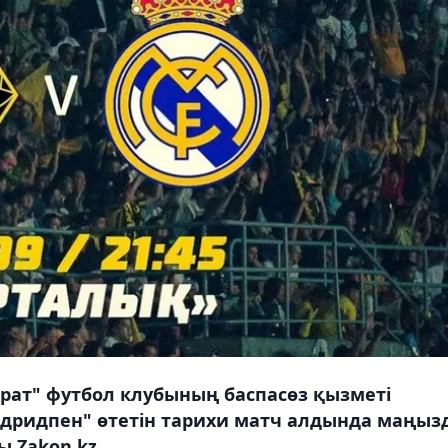
рат" футбол клубының баспасөз қызметі
дридпен" өтетін тарихи матч алдында маңыз
ы Zakon.kz.