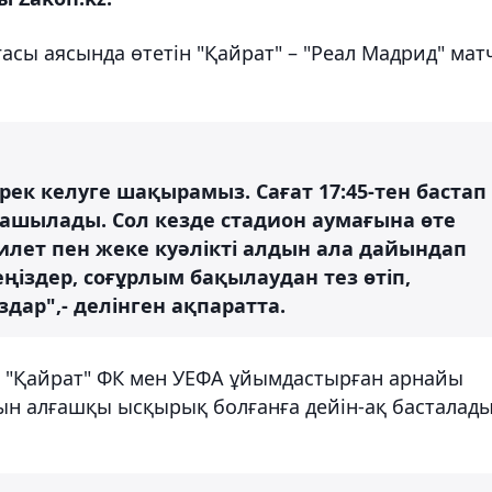
сы аясында өтетін "Қайрат" – "Реал Мадрид" мат
ек келуге шақырамыз. Сағат 17:45-тен бастап
ашылады. Сол кезде стадион аумағына өте
билет пен жеке куәлікті алдын ала дайындап
ңіздер, соғұрлым бақылаудан тез өтіп,
ар",- делінген ақпаратта.
 "Қайрат" ФК мен УЕФА ұйымдастырған арнайы
йын алғашқы ысқырық болғанға дейін-ақ басталады