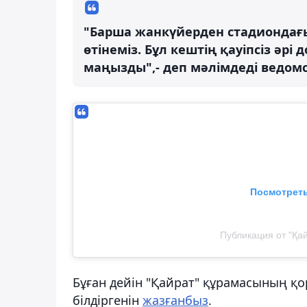
"Барша жанкүйерден стадиондағы
өтінеміз. Бұл кештің қауіпсіз әрі
маңызды",- деп мәлімдеді ведомс
Посмотреть
Публикация от "Қайр
Бұған дейін "Қайрат" құрамасының қо
білдіргенін
жазғанбыз
.