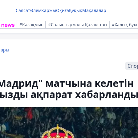
Саясат
Әлем
Қаржы
Оқиға
Құқық
Мақалалар
#Қазақмыс
#Салыстырмалы Қазақстан
#Халық бухг
тары
Спо
 Мадрид" матчына келетін
ызды ақпарат хабарланд