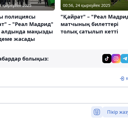
29 қыркүйек 2025
00:56, 24 қыркүйек 2025
ы полициясы
"Қайрат" – "Реал Мадри
т" – "Реал Мадрид"
матчының билеттері
 алдында маңызды
толық сатылып кетті
деме жасады
абардар болыңыз:
Пікір жаз