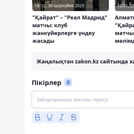
18:12, 30 қыркүйек 2025
16:31, 
"Қайрат" – "Реал Мадрид"
Алмат
матчы: клуб
"Қайра
жанкүйерлерге үндеу
матчы
жасады
мәлім
Жаңалықтан zakon.kz сайтында х
Пікірлер
0