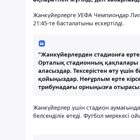
Жанкүйерлерге УЕФА Чемпиондар Лига
21:45-те басталатыны ескертілді.
"Жанкүйерлерден стадионға ертер
Орталық стадионның қақпалары 
аласыздар. Тексерістен өту үшін 
қойыңыздар. Неғұрлым ерте кірсе
трибунадағы орныңызға отырасызд
Жанкүйерлер үшін стадион аумағында
белсенділік өтеді. Футбол мерекесі о