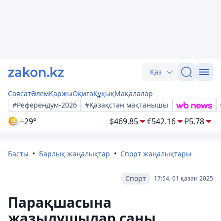
Қаз
Саясат
Әлем
Қаржы
Оқиға
Құқық
Мақалалар
#Референдум-2026
#Қазақстан мақтанышы
+29°
$
469.85
€
542.16
₽
5.78
Басты
Барлық жаңалықтар
Спорт жаңалықтары
Спорт
17:54, 01 қазан 2025
Парақшасына
жазылушылар саны