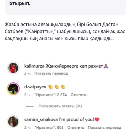
отырып.
Жазба астына алғашқылардың бірі болып Дастан
Сәтбаев ("Қайраттың" шабуылшысы), сондай-ақ жас
қақпақшының анасы мен қызы пікір қалдырды.