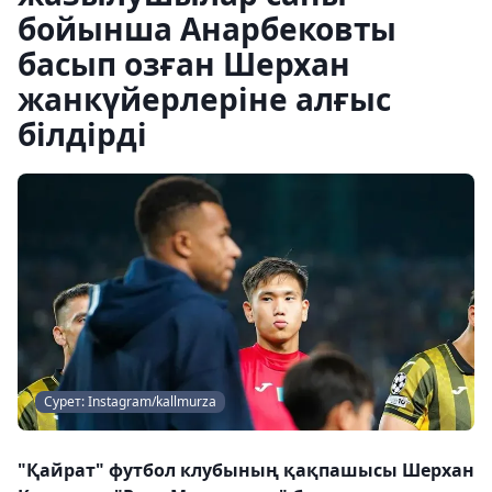
бойынша Анарбековты
басып озған Шерхан
жанкүйерлеріне алғыс
білдірді
Сурет: Instagram/kallmurza
"Қайрат" футбол клубының қақпашысы Шерхан