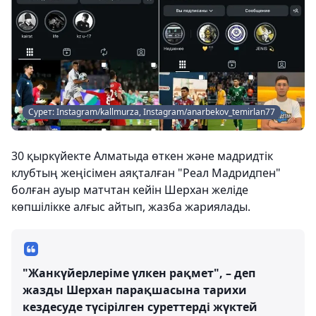
Сурет: Instagram/kallmurza, Instagram/anarbekov_temirlan77
30 қыркүйекте Алматыда өткен және мадридтік
клубтың жеңісімен аяқталған "Реал Мадридпен"
болған ауыр матчтан кейін Шерхан желіде
көпшілікке алғыс айтып, жазба жариялады.
"Жанкүйерлеріме үлкен рақмет", – деп
жазды Шерхан парақшасына тарихи
кездесуде түсірілген суреттерді жүктей