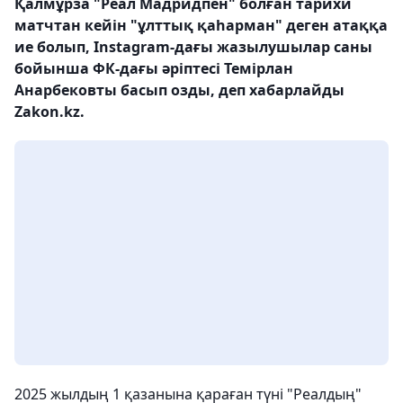
Қалмұрза "Реал Мадридпен" болған тарихи
матчтан кейін "ұлттық қаһарман" деген атаққа
ие болып, Instagram-дағы жазылушылар саны
бойынша ФК-дағы әріптесі Темірлан
Анарбековты басып озды, деп хабарлайды
Zakon.kz.
2025 жылдың 1 қазанына қараған түні "Реалдың"