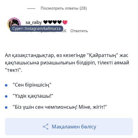
Сурет: Instagram/kallmurza
Ал қазақстандықтар, өз кезегінде "Қайраттың" жас
қақпашысына ризашылығын білдіріп, тілекті аямай
"төкті".
"Сен біріншісің"
"Үздік қақпашы!"
"Біз үшін сен чемпионсың! Міне, жігіт!"
Мақаламен бөлісу