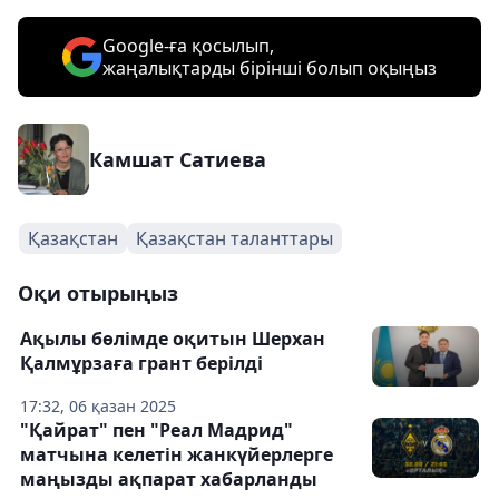
Google-ға қосылып,
жаңалықтарды бірінші болып оқыңыз
Камшат Сатиева
Қазақстан
Қазақстан таланттары
Оқи отырыңыз
Ақылы бөлімде оқитын Шерхан
Қалмұрзаға грант берілді
17:32, 06 қазан 2025
"Қайрат" пен "Реал Мадрид"
матчына келетін жанкүйерлерге
маңызды ақпарат хабарланды