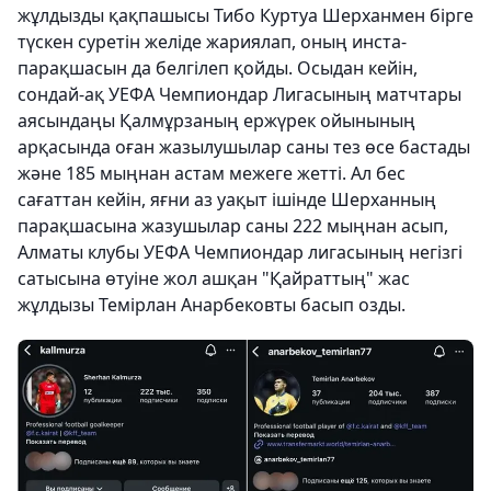
жұлдызды қақпашысы Тибо Куртуа Шерханмен бірге
түскен суретін желіде жариялап, оның инста-
парақшасын да белгілеп қойды. Осыдан кейін,
сондай-ақ УЕФА Чемпиондар Лигасының матчтары
аясындаңы Қалмұрзаның ержүрек ойынының
арқасында оған жазылушылар саны тез өсе бастады
және 185 мыңнан астам межеге жетті. Ал бес
сағаттан кейін, яғни аз уақыт ішінде Шерханның
парақшасына жазушылар саны 222 мыңнан асып,
Алматы клубы УЕФА Чемпиондар лигасының негізгі
сатысына өтуіне жол ашқан "Қайраттың" жас
жұлдызы Темірлан Анарбековты басып озды.