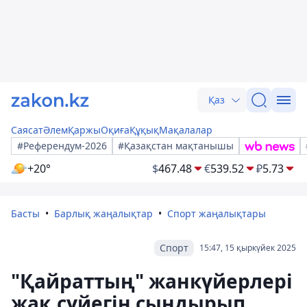
Қаз
Саясат
Әлем
Қаржы
Оқиға
Құқық
Мақалалар
#Референдум-2026
#Қазақстан мақтанышы
+20°
$
467.48
€
539.52
₽
5.73
Басты
Барлық жаңалықтар
Спорт жаңалықтары
Спорт
15:47, 15 қыркүйек 2025
"Қайраттың" жанкүйерлері
жақ сүйегін сындырып