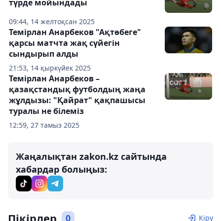
түрде мойындады
09:44, 14 желтоқсан 2025
Темірлан Анарбеков "Ақтөбеге"
қарсы матчта жақ сүйегін
сындырып алды
21:53, 14 қыркүйек 2025
Темірлан Анарбеков –
қазақстандық футболдың жаңа
жұлдызы: "Қайрат" қақпашысы
туралы не білеміз
12:59, 27 тамыз 2025
Жаңалықтан zakon.kz сайтында
хабардар болыңыз:
Пікірлер
0
Кіру