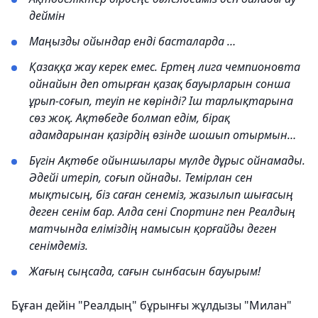
деймін
Маңызды ойындар енді басталарда …
Қазаққа жау керек емес. Ертең лига чемпионовта
ойнайын деп отырған қазақ бауырларын сонша
ұрып-соғып, теуіп не көрінді? Іш тарлықтарына
сөз жоқ. Ақтөбеде болмап едім, бірақ
адамдарынан қазірдің өзінде шошып отырмын…
Бүгін Ақтөбе ойыншылары мүлде дұрыс ойнамады.
Әдейі итеріп, соғып ойнады. Темірлан сен
мықтысың, біз саған сенеміз, жазылып шығасың
деген сенім бар. Алда сені Спортинг пен Реалдың
матчында еліміздің намысын қорғайды деген
сенімдеміз.
Жағың сыңсада, сағын сынбасын бауырым!
Бұған дейін "Реалдың" бұрынғы жұлдызы "Милан"