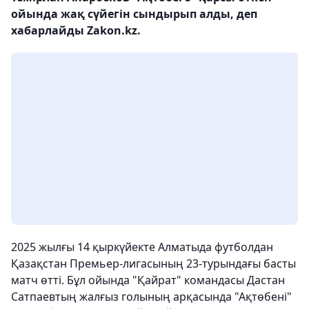
ойында жақ сүйегін сындырып алды, деп
хабарлайды Zakon.kz.
2025 жылғы 14 қыркүйекте Алматыда футболдан
Қазақстан Премьер-лигасының 23-турындағы басты
матч өтті. Бұл ойында "Қайрат" командасы Дастан
Сатпаевтың жалғыз голының арқасында "Ақтөбені"