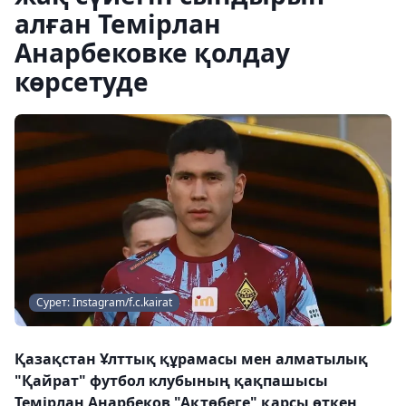
алған Темірлан
Анарбековке қолдау
көрсетуде
Сурет: Instagram/f.c.kairat
Қазақстан Ұлттық құрамасы мен алматылық
"Қайрат" футбол клубының қақпашысы
Темірлан Анарбеков "Ақтөбеге" қарсы өткен