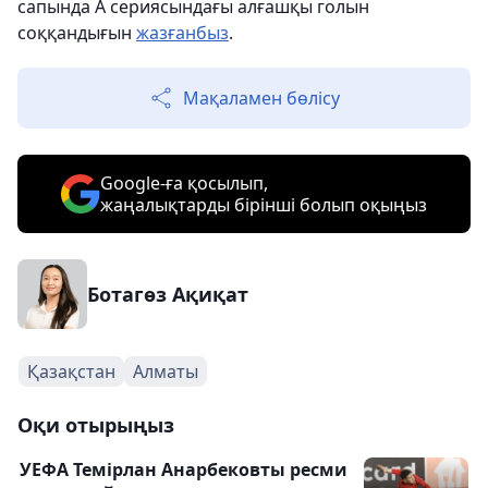
сапында А сериясындағы алғашқы голын
соққандығын
жазғанбыз
.
Мақаламен бөлісу
Google-ға қосылып,
жаңалықтарды бірінші болып оқыңыз
Ботагөз Ақиқат
Қазақстан
Алматы
Оқи отырыңыз
УЕФА Темірлан Анарбековты ресми