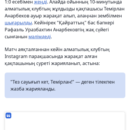
1:0 есебімен
жеңді
. Алайда ойынның 10-минутында
алматылық клубтың жұлдызды қақпашысы Темірлан
Анарбеков ауыр жарақат алып, алаңнан зембілмен
шығарылды
. Кейінірек "Қайраттың" бас бапкері
Рафаэль Уразбахтин Анарбековтің жақ сүйегі
сынғанын
мәлімдеді
.
Матч аяқталғаннан кейін алматылық клубтың
Instagram парақшасында жарақат алған
қақпашының суреті жарияланып, астына:
"Тез сауығып кет, Темірлан!" — деген тілекпен
жазба жарияланды.