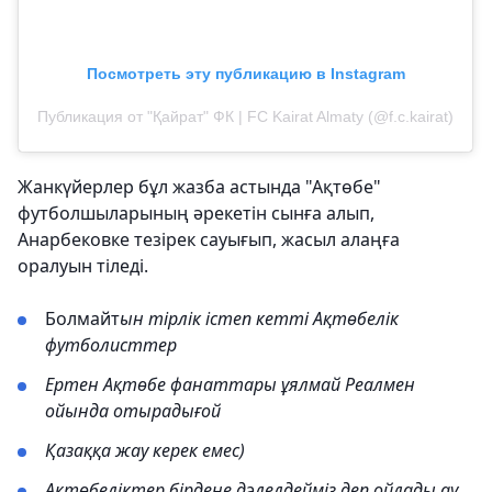
Посмотреть эту публикацию в Instagram
Публикация от "Қайрат" ФК | FC Kairat Almaty (@f.c.kairat)
Жанкүйерлер бұл жазба астында "Ақтөбе"
футболшыларының әрекетін сынға алып,
Анарбековке тезірек сауығып, жасыл алаңға
оралуын тіледі.
Болмайт
ын тірлік істеп кетті Ақтөбелік
футболисттер
Ертен Ақтөбе фанаттары ұялмай Реалмен
ойында отырадығой
Қазаққа жау керек емес)
Ақтөбеліктер бірдеңе дәлелдейміз деп ойлады ау