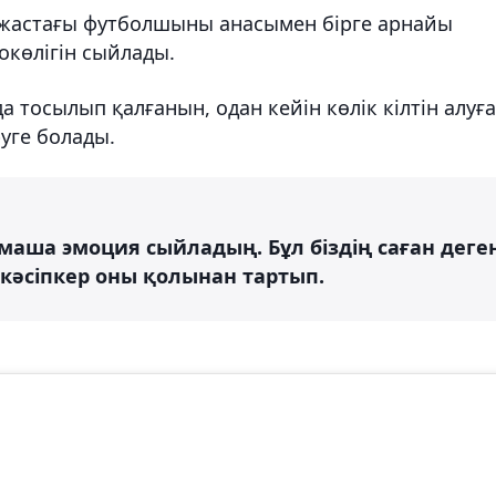
8 жастағы футболшыны анасымен бірге арнайы
окөлігін сыйлады.
 тосылып қалғанын, одан кейін көлік кілтін алуға
уге болады.
тамаша эмоция сыйладың. Бұл біздің саған деге
і кәсіпкер оны қолынан тартып.