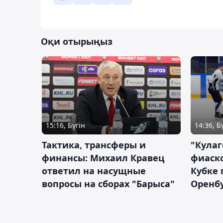
Оқи отырыңыз
15:16, Бүгін
14:36, Б
Тактика, трансферы и
"Кулаг
финансы: Михаил Кравец
фиаско
ответил на насущные
Кубке 
вопросы на сборах "Барыса"
Оренбу