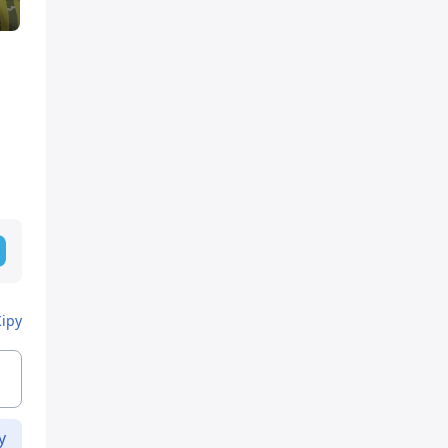
Кіру
у