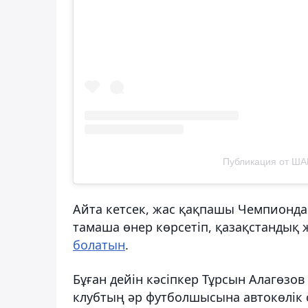
Публикация от ША
Айта кетсек, жас қақпашы Чемпионда
тамаша өнер көрсетіп, қазақстандық
болатын
.
Бұған дейін кәсіпкер Тұрсын Алагөзов
клубтың әр футболшысына автокөлік