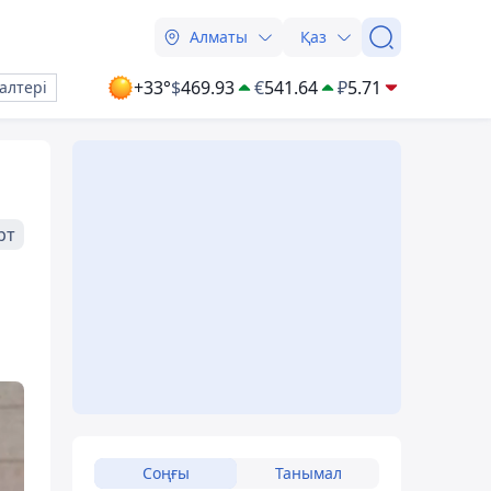
Алматы
Қаз
+33°
$
469.93
€
541.64
₽
5.71
алтері
рт
Соңғы
Танымал