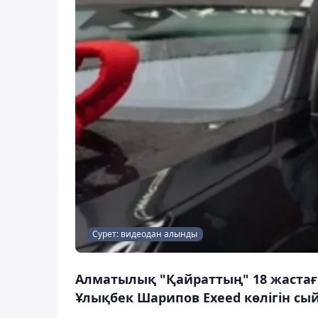
Сурет: видеодан алынды
Алматылық "Қайраттың" 18 жастағ
Ұлықбек Шарипов Exeed көлігін сый