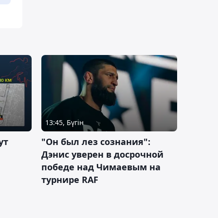
13:45, Бүгін
ут
"Он был лез сознания":
Дэнис уверен в досрочной
победе над Чимаевым на
турнире RAF