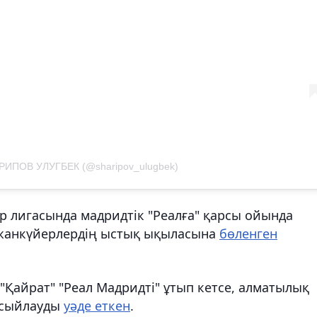
РИПОВ УЛУГБЕК (@sharipov_ulugbek)
р лигасында мадридтік "Реалға" қарсы ойында
 жанкүйерлердің ыстық ықыласына
бөленген
 "Қайрат" "Реал Мадридті" ұтып кетсе, алматылық
 сыйлауды
уәде еткен
.