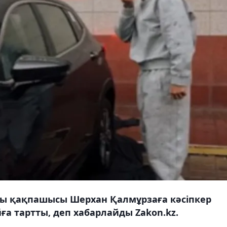
ы қақпашысы Шерхан Қалмұрзаға кәсіпкер
ға тартты, деп хабарлайды Zakon.kz.