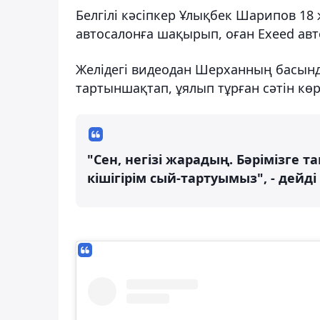
Белгілі кәсіпкер Ұлықбек Шарипов 1
автосалонға шақырып, оған Exeed авт
Желідегі видеодан Шерханның басында
тартыншақтап, ұялып тұрған сәтін көр
"Сен, негізі жарадың. Бәрімізге 
кішігірім сый-тартуымыз", - дейд