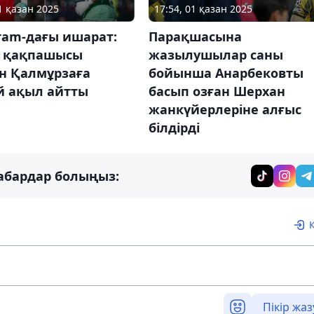
1 қазан 2025
17:54, 01 қазан 2025
ram-дағы ишарат:
Парақшасына
" қақпашысы
жазылушылар саны
н Қалмұрзаға
бойынша Анарбековты
й ақыл айтты
басып озған Шерхан
жанкүйерлеріне алғыс
білдірді
абардар болыңыз:
Пікір жаз