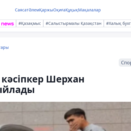
Саясат
Әлем
Қаржы
Оқиға
Құқық
Мақалалар
#Қазақмыс
#Салыстырмалы Қазақстан
#Халық бухг
тары
Спо
р кәсіпкер Шерхан
сыйлады