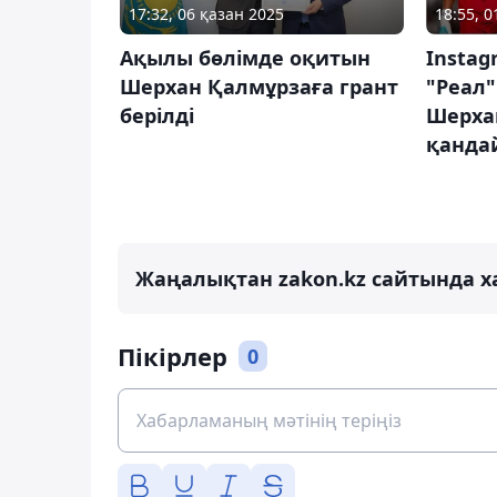
17:32, 06 қазан 2025
18:55, 0
Ақылы бөлімде оқитын
Instag
Шерхан Қалмұрзаға грант
"Реал
берілді
Шерха
қанда
Жаңалықтан zakon.kz сайтында х
Пікірлер
0