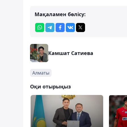
Мақаламен бөлісу:
Камшат Сатиева
Алматы
Оқи отырыңыз