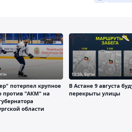
үгін
13:59, Бүгін
ер" потерпел крупное
В Астане 9 августа буд
 против "АКМ" на
перекрыты улицы
губернатора
ргской области