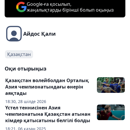
Google-ға қосылып,
жаңалықтарды бірінші болып оқыңыз
Айдос Қали
Қазақстан
Оқи отырыңыз
Қазақстан волейболдан Орталық
Азия чемпионатындағы өнерін
аяқтады
18:30, 28 шілде 2026
Үстел теннисінен Азия
чемпионатына Қазақстан атынан
кімдер қатысатыны белгілі болды
18:21, 06 қазан 2025