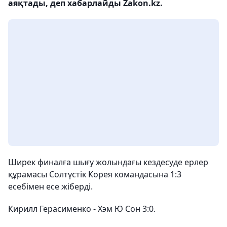
аяқтады, деп хабарлайды Zakon.kz.
Ширек финалға шығу жолындағы кездесуде ерлер
құрамасы Солтүстік Корея командасына 1:3
есебімен есе жіберді.
Кирилл Герасименко - Хэм Ю Сон 3:0.