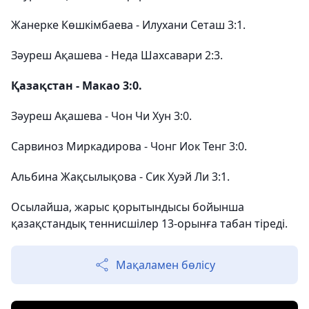
Жанерке Көшкімбаева - Илухани Сеташ 3:1.
Зәуреш Ақашева - Неда Шахсавари 2:3.
Қазақстан - Макао 3:0.
Зәуреш Ақашева - Чон Чи Хун 3:0.
Сарвиноз Миркадирова - Чонг Иок Тенг 3:0.
Альбина Жақсылықова - Сик Хуэй Ли 3:1.
Осылайша, жарыс қорытындысы бойынша
қазақстандық теннисшілер 13-орынға табан тіреді.
Мақаламен бөлісу