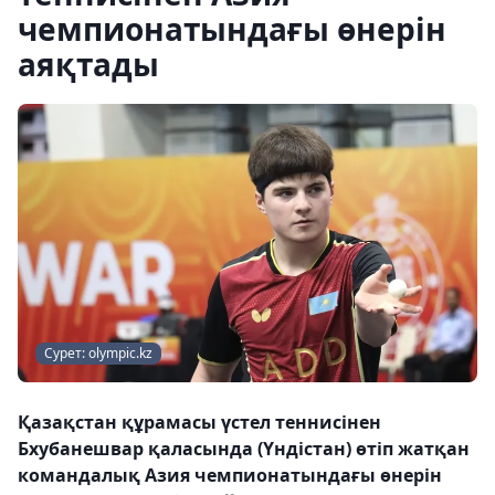
чемпионатындағы өнерін
аяқтады
Сурет: olympic.kz
Қазақстан құрамасы үстел теннисінен
Бхубанешвар қаласында (Үндістан) өтіп жатқан
командалық Азия чемпионатындағы өнерін