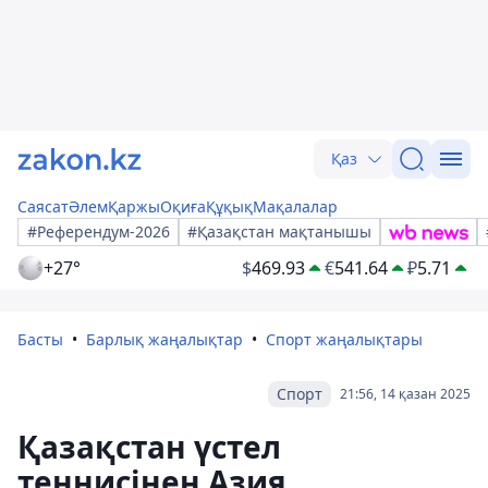
Қаз
Саясат
Әлем
Қаржы
Оқиға
Құқық
Мақалалар
#Референдум-2026
#Қазақстан мақтанышы
+27°
$
469.93
€
541.64
₽
5.71
Басты
Барлық жаңалықтар
Спорт жаңалықтары
Спорт
21:56, 14 қазан 2025
Қазақстан үстел
теннисінен Азия