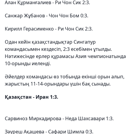
Алан Құрманғалиев - Ри Чон Сик 2:3.
Санжар Жұбанов - Чон Чон Бом 0:3.
Кирилл Герасименко - Ри Чон Сик 2:3.
Одан кейін қазақстандықтар Сингапур
командасымен кездесіп, 2:3 есебімен ұтылды.
Нәтижесінде ерлер құрамасы Азия чемпионатында
10-орынды иеленді.
Әйелдер командасы өз тобында екінші орын алып,
жарыстың 11-14-орындары үшін бақ сынады.
Қазақстан - Иран 1:3.
Сарвиноз Миркадирова - Неда Шахсавари 1:3.
Зәуреш Ақашева - Сафари Шимла 0:3.