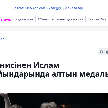
Саясат
Әлем
Қаржы
Оқиға
Құқық
Мақалалар
#Қазақмыс
#Салыстырмалы Қазақстан
#Халық бухг
тары
Спо
ннисінен Ислам
йындарында алтын медал