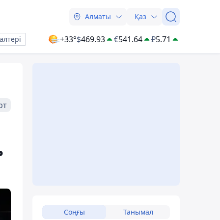
Алматы
Қаз
+33°
$
469.93
€
541.64
₽
5.71
алтері
рт
ь
Соңғы
Танымал