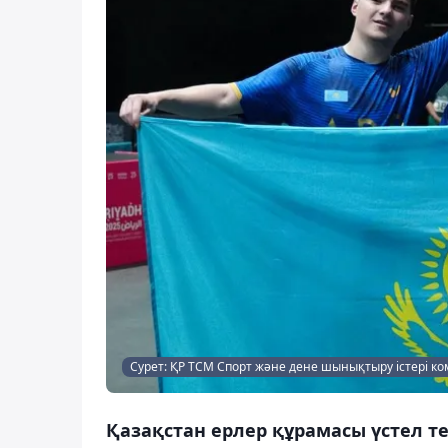
Сурет: ҚР ТСМ Спорт және дене шынықтыру істері ко
Қазақстан ерлер құрамасы үстел т