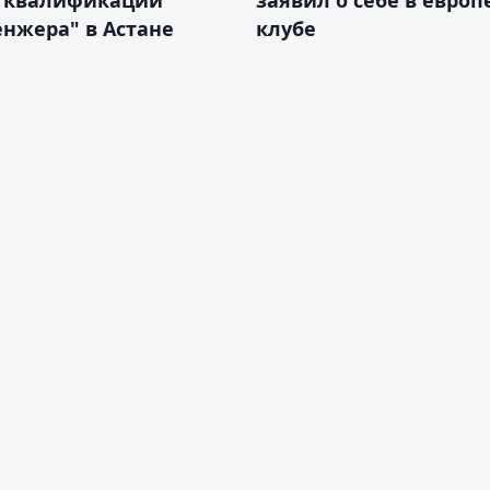
нжера" в Астане
клубе