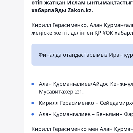
өтіп жатқан Ислам ынтымақтасты
хабарлайды Zakon.kz.
Кирилл Герасименко, Алан Құрманғал
жеңіске жетті, делінген ҚР ҰОК хабар
Финалда отандастарымыз Иран құрам
Алан Құрманғалиев/Айдос Кенжіғұ
Мусавитахер 2:1.
Кирилл Герасименко – Сейедамирхо
Алан Құрманғалиев – Беньямин Фар
Кирилл Герасименко мен Алан Құрман