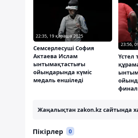
22:35, 19 қараша 2025
23:56, 
Семсерлесуші София
Актаева Ислам
Үстел 
ынтымақтастығы
құрам
ойындарында күміс
ынтым
медаль еншіледі
ойынд
финал
Жаңалықтан zakon.kz сайтында х
Пікірлер
0