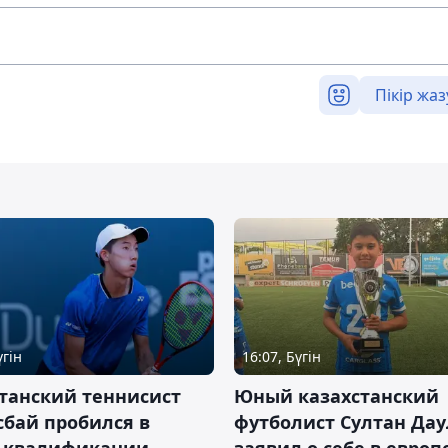
Пікір жаз
үгін
16:07, Бүгін
танский теннисист
Юный казахстанский
бай пробился в
футболист Султан Дау
 квалификации
заявил о себе в евро