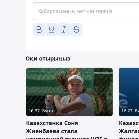
Оқи отырыңыз
16:37, Бүгін
16:27, Б
Казахстанка Соня
Казахс
Жиенбаева стала
Жалгас
чемпионкой турнира W75 в
финал