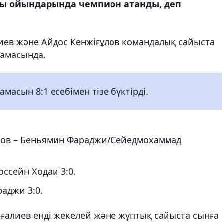
ғы ойындарында чемпион атанды, деп
иев және Айдос Кенжіғұлов командалық сайыста
ламасында.
асын 8:1 есебімен тізе бүктірді.
лов – Беньямин Фараджи/Сейедмохаммад
ссейн Ходаи 3:0.
аджи 3:0.
ғалиев енді жекелей және жұптық сайыста сынға