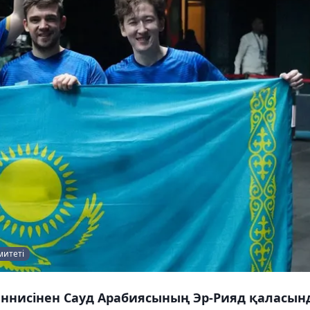
митеті
еннисінен Сауд Арабиясының Эр-Рияд қаласын