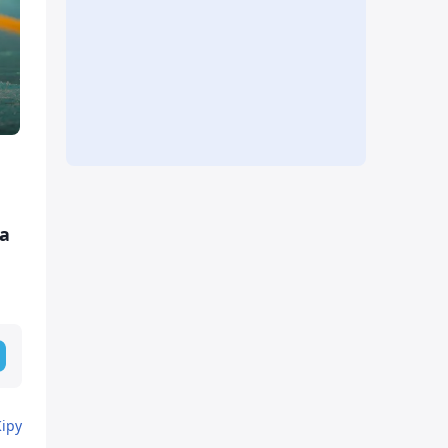
а
Кіру