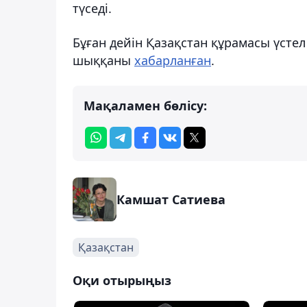
түседі.
Бұған дейін Қазақстан құрамасы үст
шыққаны
хабарланған
.
Мақаламен бөлісу:
Камшат Сатиева
Қазақстан
Оқи отырыңыз