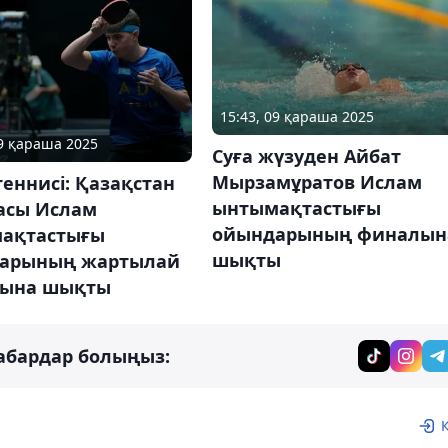
15:43, 09 қараша 2025
09 қараша 2025
Суға жүзуден Айбат
Мырзамұратов Ислам
теннисі: Қазақстан
ынтымақтастығы
асы Ислам
ойындарының финалын
ақтастығы
шықты
арының жартылай
ына шықты
абардар болыңыз: