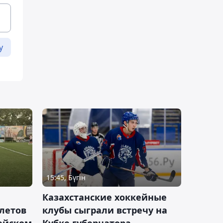
у
15:45, Бүгін
Казахстанские хоккейные
летов
клубы сыграли встречу на
пейском
Кубке губернатора