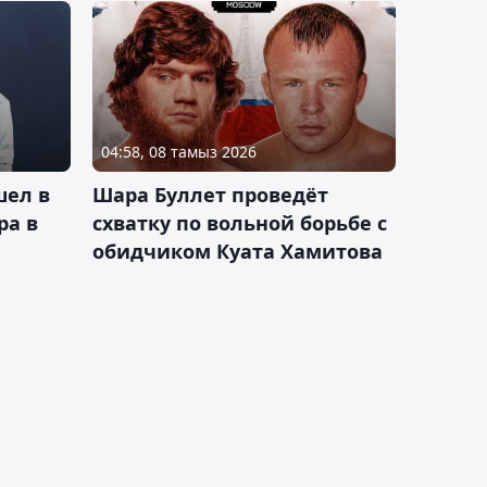
04:58, 08 тамыз 2026
шел в
Шара Буллет проведёт
ра в
схватку по вольной борьбе с
обидчиком Куата Хамитова