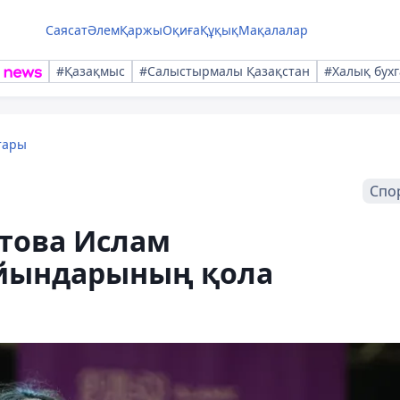
Саясат
Әлем
Қаржы
Оқиға
Құқық
Мақалалар
#Қазақмыс
#Салыстырмалы Қазақстан
#Халық бухг
тары
Спо
атова Ислам
йындарының қола