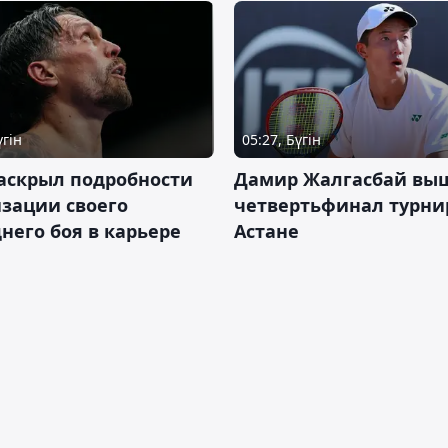
үгін
05:27, Бүгін
аскрыл подробности
Дамир Жалгасбай вы
зации своего
четвертьфинал турни
него боя в карьере
Астане