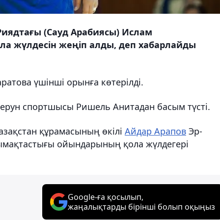
Риядтағы (Сауд Арабиясы) Ислам
а жүлдесін жеңіп алды, деп хабарлайды
ратова үшінші орынға көтерілді.
мерун спортшысы Ришель Анитадан басым түсті.
Қазақстан құрамасының өкілі
Айдар Арапов
Эр-
тымақтастығы ойындарының қола жүлдегері
Google-ға қосылып,
жаңалықтарды бірінші болып оқыңыз