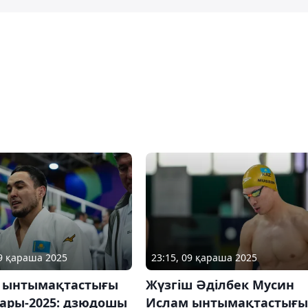
09 қараша 2025
23:15, 09 қараша 2025
 ынтымақтастығы
Жүзгіш Әділбек Мусин
ары-2025: дзюдошы
Ислам ынтымақтастығы