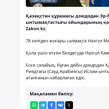
Сурет: olympic.kz
Қазақстан құрамасы дзюдодан Эр-
ынтымақтастығы ойындарының қол
Zakon.kz.
78 келіден жоғары салмақта Назгүл Ма
Қола үшін өткен белдесуде Назгүл Ка
Еске салайық, бұған дейін дзюдодан 
Риядтағы (Сауд Арабиясы) Ислам ын
атанғанын хабарлаған едік.
Мақаламен бөлісу: