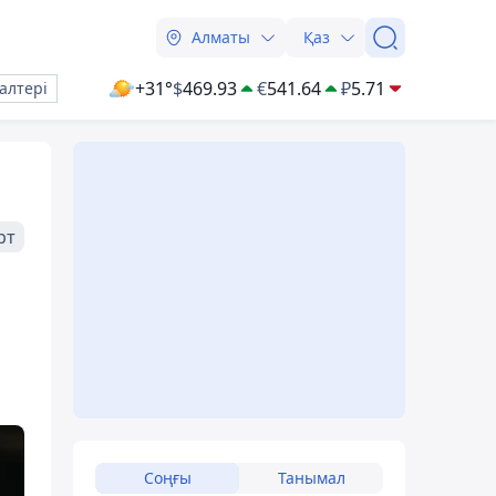
Алматы
Қаз
+31°
$
469.93
€
541.64
₽
5.71
алтері
рт
Соңғы
Танымал