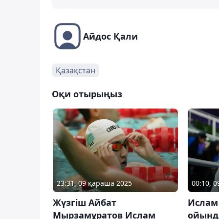
Айдос Қали
Қазақстан
Оқи отырыңыз
23:31, 09 қараша 2025
00:10, 
Жүзгіш Айбат
Ислам
Мырзамұратов Ислам
ойынд