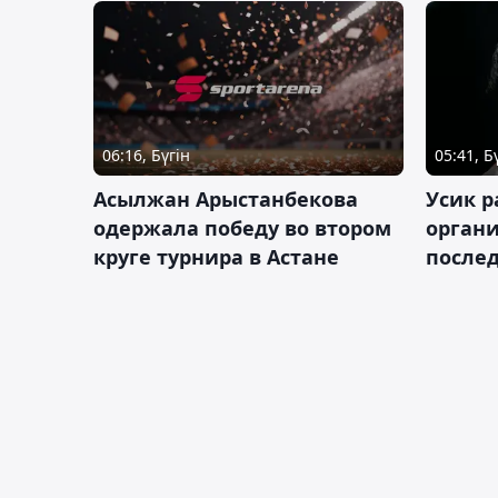
06:16, Бүгін
05:41, Б
Асылжан Арыстанбекова
Усик р
одержала победу во втором
органи
круге турнира в Астане
послед