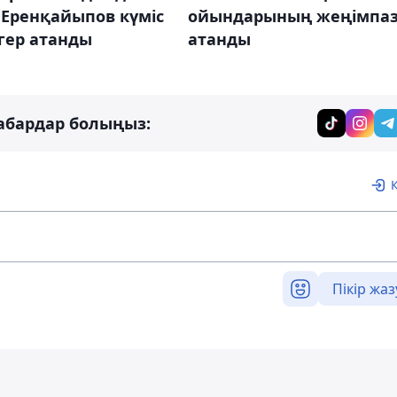
 Еренқайыпов күміс
ойындарының жеңімпа
гер атанды
атанды
абардар болыңыз:
Пікір жаз