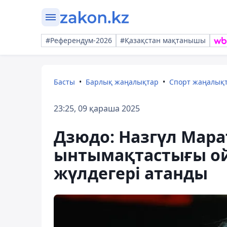
#Референдум-2026
#Қазақстан мақтанышы
Басты
Барлық жаңалықтар
Спорт жаңалық
23:25, 09 қараша 2025
Дзюдо: Назгүл Мар
ынтымақтастығы о
жүлдегері атанды