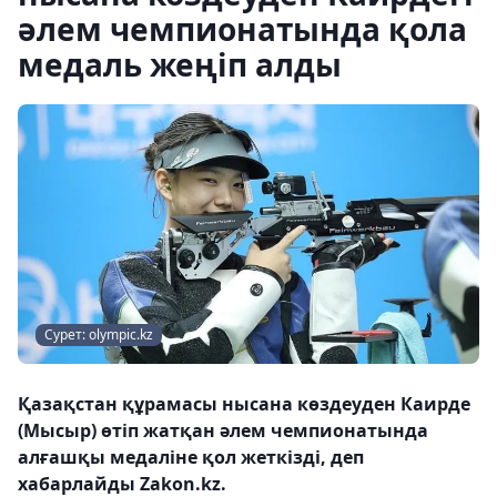
әлем чемпионатында қола
медаль жеңіп алды
Сурет: olympic.kz
Қазақстан құрамасы нысана көздеуден Каирде
(Мысыр) өтіп жатқан әлем чемпионатында
алғашқы медаліне қол жеткізді, деп
хабарлайды Zakon.kz.