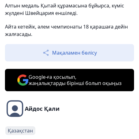
Алтын медаль Қытай құрамасына бұйырса, күміс
жүлдені Швейцария еншіледі.
Айта кетейік, әлем чемпионаты 18 қарашаға дейін
жалғасады.
Мақаламен бөлісу
Google-ға қосылып,
жаңалықтарды бірінші болып оқыңыз
Айдос Қали
Қазақстан