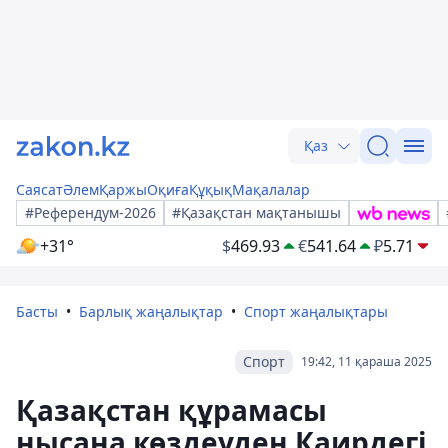
Қаз
Саясат
Әлем
Қаржы
Оқиға
Құқық
Мақалалар
#Референдум-2026
#Қазақстан мақтанышы
+31°
$
469.93
€
541.64
₽
5.71
Басты
Барлық жаңалықтар
Спорт жаңалықтары
Спорт
19:42, 11 қараша 2025
Қазақстан құрамасы
нысана көздеуден Каирдегі