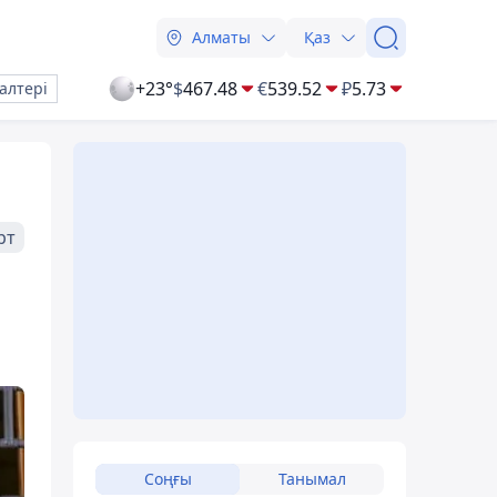
Алматы
Қаз
+23°
$
467.48
€
539.52
₽
5.73
алтері
рт
Соңғы
Танымал