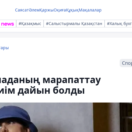
Саясат
Әлем
Қаржы
Оқиға
Құқық
Мақалалар
#Қазақмыс
#Салыстырмалы Қазақстан
#Халық бухг
тары
Спо
аданың марапаттау
киім дайын болды