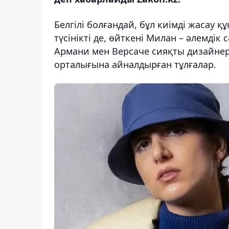
Белгілі болғандай, бұл киімді жасау 
түсінікті де, өйткені Милан – әлемдік
Армани мен Версаче сияқты дизайнер
орталығына айналдырған тұлғалар.