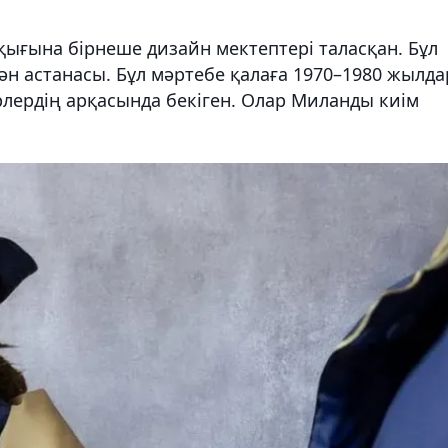
құқығына бірнеше дизайн мектептері таласқан. Бұл
 сән астанасы. Бұл мәртебе қалаға 1970–1980 жылд
лердің арқасында бекіген. Олар Миланды киім