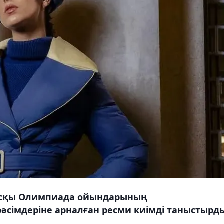
қысқы Олимпиада ойындарының
сімдеріне арналған ресми киімді таныстырд