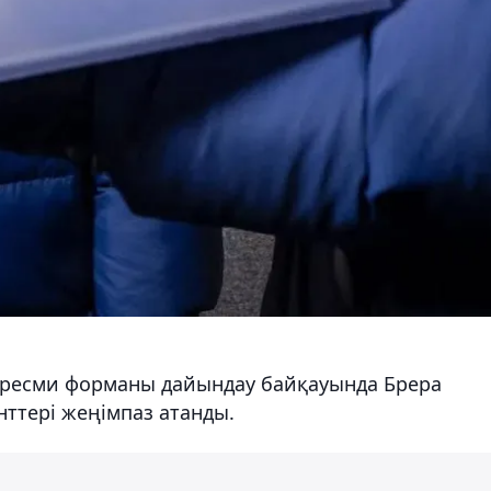
н ресми форманы дайындау байқауында Брера
ттері жеңімпаз атанды.