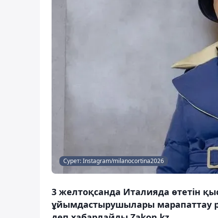
Сурет: Instagram/milanocortina2026
3 желтоқсанда Италияда өтетін 
ұйымдастырушылары марапаттау рә
деп хабарлайды Zakon.kz.