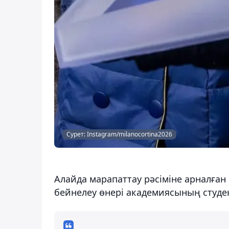
Сурет: Instagram/milanocortina2026
Алайда марапаттау рәсіміне арналға
бейнелеу өнері академиясының студен