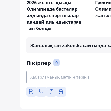
2026 жылғы қысқы
Греки
Олимпиада басталар
Олимп
алдында спортшылар
жағы
қандай қиындықтарға
тап болды
Жаңалықтан zakon.kz сайтында х
Пікірлер
0