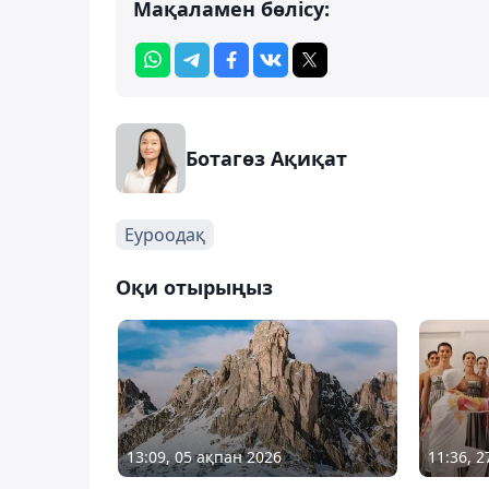
Мақаламен бөлісу:
Ботагөз Ақиқат
Еуроодақ
Оқи отырыңыз
13:09, 05 ақпан 2026
11:36, 