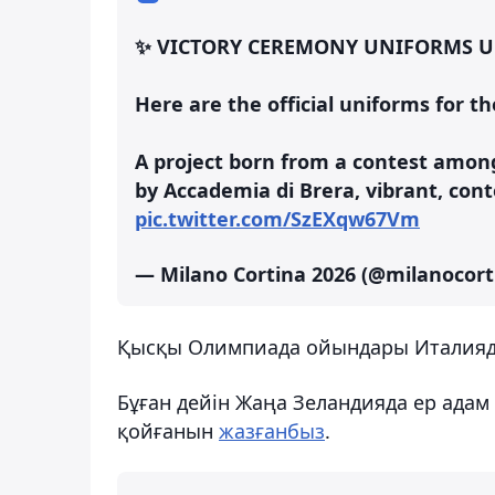
✨ VICTORY CEREMONY UNIFORMS UN
​Here are the official uniforms for t
A project born from a contest among
by Accademia di Brera, vibrant, cont
pic.twitter.com/SzEXqw67Vm
— Milano Cortina 2026 (@milanocor
Қысқы Олимпиада ойындары Италияда 
Бұған дейін Жаңа Зеландияда ер адам
қойғанын
жазғанбыз
.