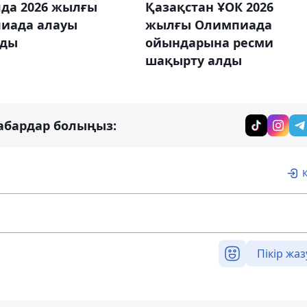
яда 2026 жылғы
Қазақстан ҰОК 2026
иада алауы
жылғы Олимпиада
лды
ойындарына ресми
шақырту алды
абардар болыңыз:
Пікір жаз