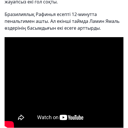
жауапсыз екі гол соқты.
Бразилиялық Рафинья есепті 12-минутта
пенальтимен ашты. Ал екінші таймда Ламин Ямаль
өздерінің басымдығын екі есеге арттырды.