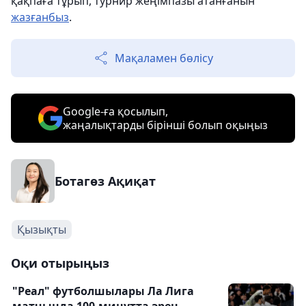
қақпаға тұрып, турнир жеңімпазы атанғанын
жазғанбыз
.
Мақаламен бөлісу
Google-ға қосылып,
жаңалықтарды бірінші болып оқыңыз
Ботагөз Ақиқат
Қызықты
Оқи отырыңыз
"Реал" футболшылары Ла Лига