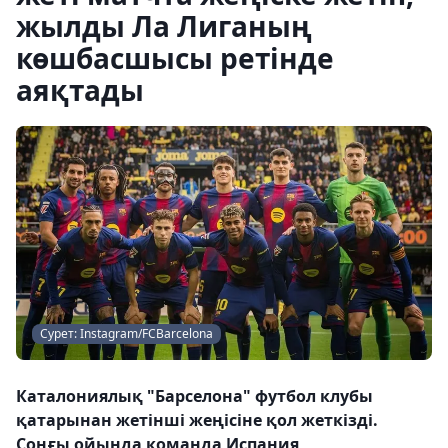
жылды Ла Лиганың
көшбасшысы ретінде
аяқтады
Сурет: Instagram/FCBarcelona
Каталониялық "Барселона" футбол клубы
қатарынан жетінші жеңісіне қол жеткізді.
Соңғы ойында команда Испания