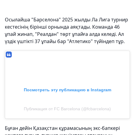
Осылайша "Барселона" 2025 жылды Ла Лига турнир
кестесінің бірінші орнында аяқтады. Команда 46
ұпай жинап, "Реалдан" төрт ұпайға алда келеді. Ал
үздік үштікті 37 ұпайы бар "Атлетико" түйіндеп тұр.
Посмотреть эту публикацию в Instagram
Публикация от FC Barcelona (@fcbarcelona)
Бұған дейін Қазақстан құрамасының экс-бапкері