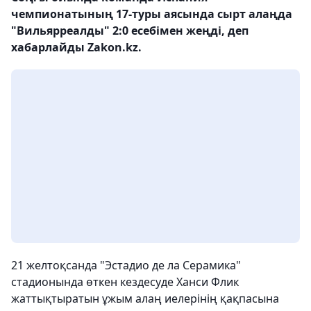
чемпионатының 17-туры аясында сырт алаңда
"Вильярреалды" 2:0 есебімен жеңді, деп
хабарлайды Zakon.kz.
21 желтоқсанда "Эстадио де ла Серамика"
стадионында өткен кездесуде Ханси Флик
жаттықтыратын ұжым алаң иелерінің қақпасына