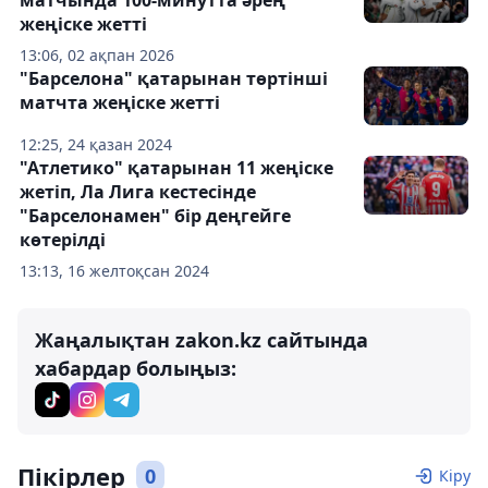
матчында 100-минутта әрең
жеңіске жетті
13:06, 02 ақпан 2026
"Барселона" қатарынан төртінші
матчта жеңіске жетті
12:25, 24 қазан 2024
"Атлетико" қатарынан 11 жеңіске
жетіп, Ла Лига кестесінде
"Барселонамен" бір деңгейге
көтерілді
13:13, 16 желтоқсан 2024
Жаңалықтан zakon.kz сайтында
хабардар болыңыз:
Пікірлер
0
Кіру