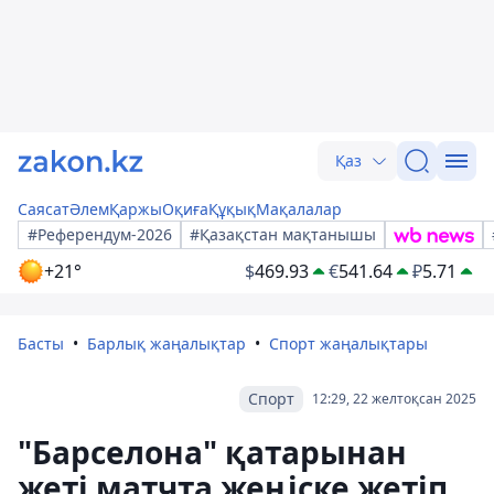
Қаз
Саясат
Әлем
Қаржы
Оқиға
Құқық
Мақалалар
#Референдум-2026
#Қазақстан мақтанышы
+21°
$
469.93
€
541.64
₽
5.71
Басты
Барлық жаңалықтар
Спорт жаңалықтары
Спорт
12:29, 22 желтоқсан 2025
"Барселона" қатарынан
жеті матчта жеңіске жетіп,