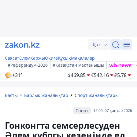
Қаз
Саясат
Әлем
Қаржы
Оқиға
Құқық
Мақалалар
#Референдум-2026
#Қазақстан мақтанышы
+31°
$
469.85
€
542.16
₽
5.78
Басты
Барлық жаңалықтар
Спорт жаңалықтары
Спорт
15:05, 07 қаңтар 2026
Гонконгта семсерлесуден
Әлем кубогы кезеңінде ел