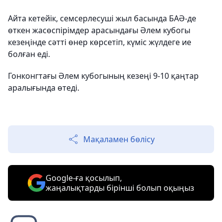
Айта кетейік, семсерлесуші жыл басында БАӘ-де
өткен жасөспірімдер арасындағы Әлем кубогы
кезеңінде сәтті өнер көрсетіп, күміс жүлдеге ие
болған еді.
Гонконгтағы Әлем кубогының кезеңі 9-10 қаңтар
аралығында өтеді.
Мақаламен бөлісу
Google-ға қосылып,
жаңалықтарды бірінші болып оқыңыз