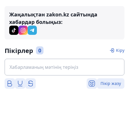
Жаңалықтан zakon.kz сайтында
хабардар болыңыз:
Пікірлер
0
Кіру
Пікір жазу