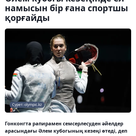
намысын бір ғана спортшы
қорғайды
Сурет: olympic.kz
Гонконгта рапирамен семсерлесуден әйелдер
арасындағы Әлем кубогының кезеңі өтеді, деп