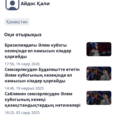
Айдос Қали
Қазақстан
Оқи отырыңыз
Бразилиядағы Әлем кубогы
кезеңінде ел намысын кімдер
қорғайды
17:56, 16 сәуір 2026
Семсерлесуден Будапештте өтетін
Әлем кубогының кезеңінде ел
намысын кімдер қорғайды
14:46, 19 наурыз 2025
Саблямен семсерлесуден Әлем
кубогының кезеңі:
қазақстандықтардың нәтижелері
18:25, 03 сәуір 2025