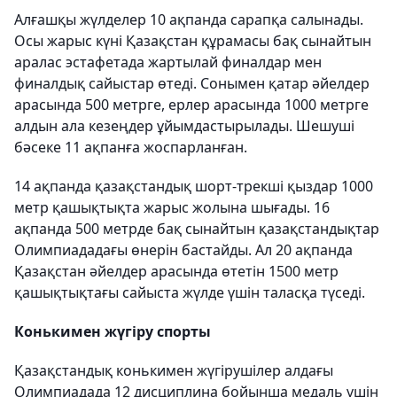
Алғашқы жүлделер 10 ақпанда сарапқа салынады.
Осы жарыс күні Қазақстан құрамасы бақ сынайтын
аралас эстафетада жартылай финалдар мен
финалдық сайыстар өтеді. Сонымен қатар әйелдер
арасында 500 метрге, ерлер арасында 1000 метрге
алдын ала кезеңдер ұйымдастырылады. Шешуші
бәсеке 11 ақпанға жоспарланған.
14 ақпанда қазақстандық шорт-трекші қыздар 1000
метр қашықтықта жарыс жолына шығады. 16
ақпанда 500 метрде бақ сынайтын қазақстандықтар
Олимпиададағы өнерін бастайды. Ал 20 ақпанда
Қазақстан әйелдер арасында өтетін 1500 метр
қашықтықтағы сайыста жүлде үшін таласқа түседі.
Конькимен жүгіру спорты
Қазақстандық конькимен жүгірушілер алдағы
Олимпиадада 12 дисциплина бойынша медаль үшін