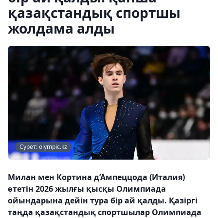
қазақстандық спортшы
жолдама алды
Сурет: olympic.kz
Милан мен Кортина д’Ампеццода (Италия)
өтетін 2026 жылғы қысқы Олимпиада
ойындарына дейін тура бір ай қалды. Қазіргі
таңда қазақстандық спортшылар Олимпиада