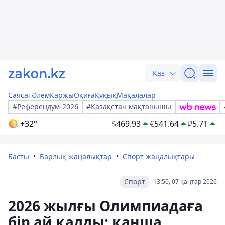
Қаз
Саясат
Әлем
Қаржы
Оқиға
Құқық
Мақалалар
#Референдум-2026
#Қазақстан мақтанышы
+32°
$
469.93
€
541.64
₽
5.71
Басты
Барлық жаңалықтар
Спорт жаңалықтары
Спорт
13:50, 07 қаңтар 2026
2026 жылғы Олимпиадаға
бір ай қалды: қанша