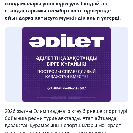
жолдамалары үшін күресуде. Сондай-ақ
отандастарымыз кейбір спорт түрлерінде
ойындарға қатысуға мүмкіндік алып үлгерді.
2026 жылғы Олимпиадаға іріктеу бірнеше спорт түрі
бойынша ресми түрде аяқталды. Атап айтқанда,
Қазақстан құрамасының спортшылары мәнерлеп
сырғанау, шорт-трек және конькимен жүгіру