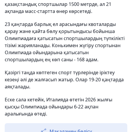
қазақстандық спортшылар 1500 метрде, ал 21
ақпанда масс-стартта өнер көрсетеді.
23 қаңтарда барлық ел арасындағы квоталарды
қарау және қайта бөлу қорытындысы бойынша
Олимпиадаға қатысатын спортшылардың түпкілікті
тізімі жарияланады. Конькимен жүгіру спортынан
Олимпиада ойындарына қатысатын
спортшылардың ең көп саны - 168 адам.
Қазіргі таңда көптеген спорт түрлерінде іріктеу
кезеңі әлі де жалғасып жатыр. Олар 19-20 қаңтарда
аяқталады.
Еске сала кетейік, Италияда өтетін 2026 жылғы
қысқы Олимпиада ойындары 6-22 ақпан
аралығында өтеді.
Мақаламен бөлісу