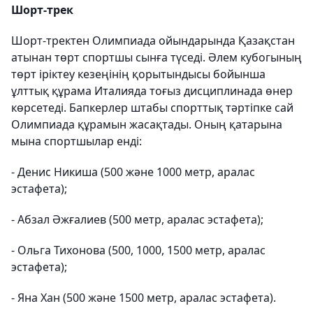
Шорт-трек
Шорт-тректен Олимпиада ойындарында Қазақстан
атынан төрт спортшы сынға түседі. Әлем кубогының
төрт іріктеу кезеңінің қорытындысы бойынша
ұлттық құрама Италияда тоғыз дисциплинада өнер
көрсетеді. Бапкерлер штабы спорттық тәртіпке сай
Олимпиада құрамын жасақтады. Оның қатарына
мына спортшылар енді:
- Денис Никиша (500 және 1000 метр, аралас
эстафета);
- Абзал Әжғалиев (500 метр, аралас эстафета);
- Ольга Тихонова (500, 1000, 1500 метр, аралас
эстафета);
- Яна Хан (500 және 1500 метр, аралас эстафета).