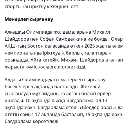
спортынан іріктеу кезеңінен өтті.
Мәнерлеп сырғанау
Алғашқы Олимпиада жолдамаларына Михаил
Шайдоров пен Софья Самоделкина ие болды. Олар
АҚШ-тың Бостон қаласында өткен 2025 жылғы әлем
чемпионатында іріктеудің барлық талаптарын
орындады. Айта кетейік, Михаил Шайдоров аталған
жарыста күміс жүлдеге қол жеткізді.
Алдағы Олимпиададағы мәнерлеп сырғанау
бәсекелері 6 ақпанда басталады. Жекелей
сырғанауда мұз айдынына алғаш болып ерлер
шығады. 10 ақпанда қысқа бағдарлама, ал 13
ақпанда еркін бағдарлама өтеді. Әйелдер арасында
өтетін сайыс 17 ақпанда басталып, 19 ақпанда еркін
бағдарлама көрсетіледі.