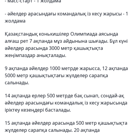
- масс-старт - 1 жолдама
- әйелдер арасындағы командалық із кесу жарысы - 1
жолдама
Қазақстандық конькишілер Олимпиада аясында
алғаш рет 7 ақпанда мұз айдынына шығады. Бұл күні
әйелдер арасында 3000 метр қашықтықта
жеңімпаздар анықталады.
9 ақпанда әйелдер 1000 метрде жарысса, 12 ақпанда
5000 метр қашықтықтағы жүлделер сарапқа
салынады.
14 ақпанда ерлер 500 метрде бақ сынап, сондай-ақ
әйелдер арасындағы командалық із кесу жарысында
іріктеу кезеңдері басталады.
15 ақпанда әйелдер арасында 500 метр қашықтықта
жүлделер сарапқа салынады. 20 ақпанда