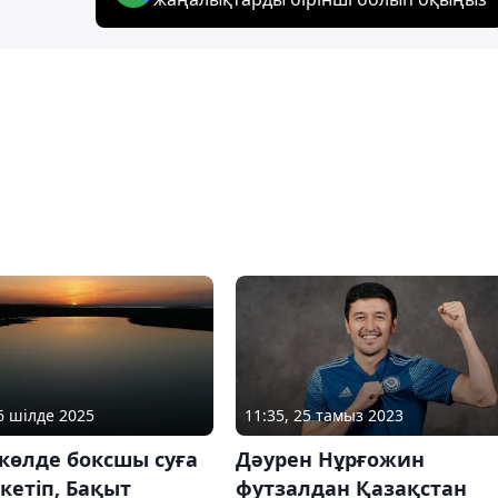
16 шілде 2025
11:35, 25 тамыз 2023
көлде боксшы суға
Дәурен Нұрғожин
кетіп, Бақыт
футзалдан Қазақстан