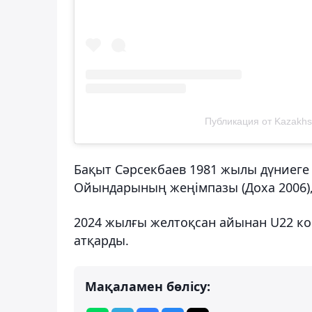
Публикация от Kazakhs
Бақыт Сәрсекбаев 1981 жылы дүниеге 
Ойындарының жеңімпазы (Доха 2006),
2024 жылғы желтоқсан айынан U22 к
атқарды.
Мақаламен бөлісу: