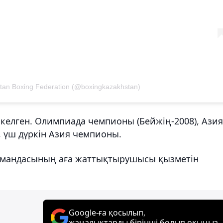
tan Boxing Federation (@boxingkazakhstan)
келген. Олимпиада чемпионы (Бейжің-2008), Азия
 үш дүркін Азия чемпионы.
омандасының аға жаттықтырушысы қызметін
Google-ға қосылып,
жаңалықтарды бірінші болып оқыңыз