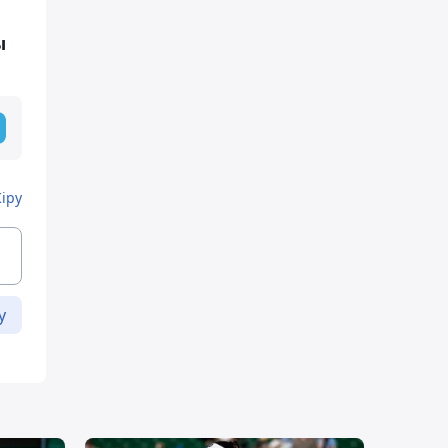
ы
Кіру
у