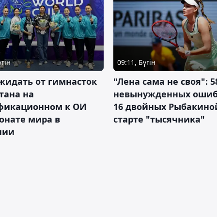
үгін
09:11, Бүгін
жидать от гимнасток
"Лена сама не своя": 5
тана на
невынужденных ошиб
фикационном к ОИ
16 двойных Рыбакино
онате мира в
старте "тысячника"
нии