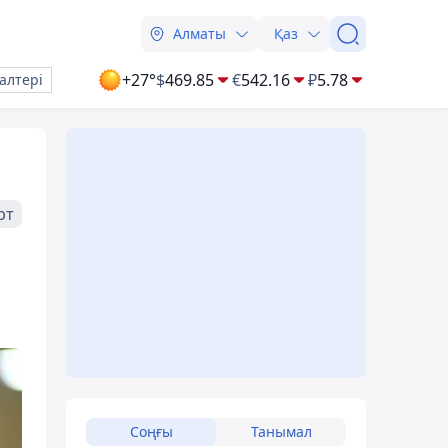
Алматы
Қаз
+27°
$
469.85
€
542.16
₽
5.78
алтері
рт
Соңғы
Танымал