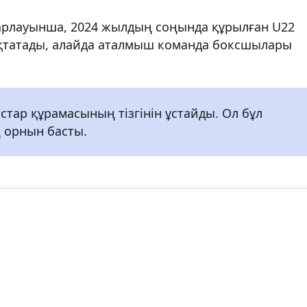
арлауынша, 2024 жылдың соңында құрылған U22
қтатады, алайда аталмыш команда боксшылары
тар құрамасының тізгінін ұстайды. Ол бұл
 орнын басты.