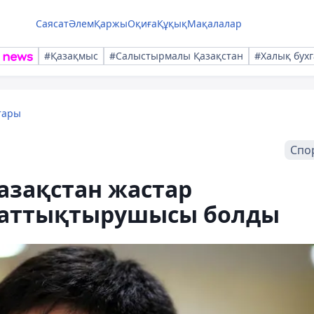
Саясат
Әлем
Қаржы
Оқиға
Құқық
Мақалалар
#Қазақмыс
#Салыстырмалы Қазақстан
#Халық бухг
тары
Спо
азақстан жастар
жаттықтырушысы болды