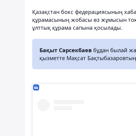
Қазақстан бокс федерациясының хаб
құрамасының жобасы өз жұмысын то
ұлттық құрама сапына қосылады.
Бақыт Сәрсекбаев
бұдан былай жас
қызметте Мақсат Бақтыбазаровтың