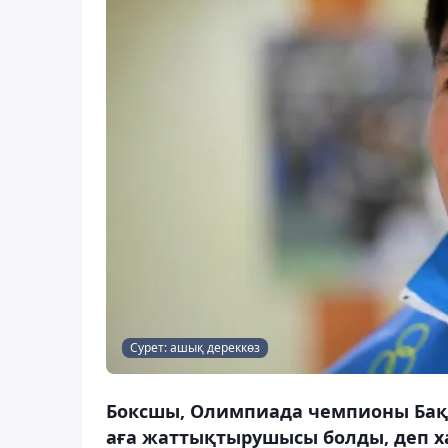
Сурет: ашық дереккөз
Боксшы, Олимпиада чемпионы Бақ
аға жаттықтырушысы болды, деп х