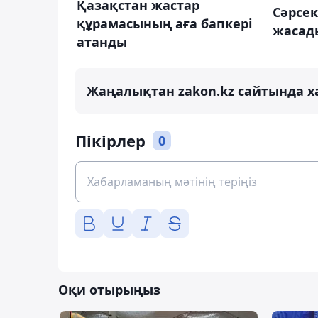
Қазақстан жастар
Сәрсе
құрамасының аға бапкері
жасад
атанды
Жаңалықтан zakon.kz сайтында х
Пікірлер
0
Оқи отырыңыз