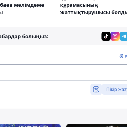
кбаев мәлімдеме
құрамасының
ы
жаттықтырушысы болд
абардар болыңыз:
Пікір жаз